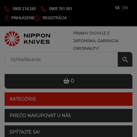
SK
EN
0903 214 263
0903 761 001
PRIHLÁSENIE
REGISTRÁCIA
PRIAMY DOVOZ Z
JAPONSKA. GARANCIA
ORIGINALITY!
0
KATEGÓRIE
PREČO NAKUPOVAŤ U NÁS
SPÝTAJTE SA!