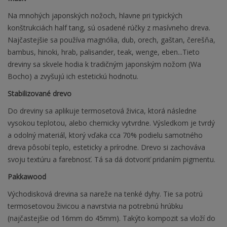
Na mnohých japonských nožoch, hlavne pri typických
konštrukciách half tang, sú osadené rúčky z masívneho dreva.
Najčastejšie sa používa magnólia, dub, orech, gaštan, čerešňa,
bambus, hinoki, hrab, palisander, teak, wenge, eben...Tieto
dreviny sa skvele hodia k tradičným japonským nožom (Wa
Bocho) a zvyšujú ich estetickú hodnotu.
Stabilizované drevo
Do dreviny sa aplikuje termosetová živica, ktorá následne
vysokou teplotou, alebo chemicky vytvrdne. Výsledkom je tvrdý
a odolný materiál, ktorý vďaka cca 70% podielu samotného
dreva pôsobí teplo, esteticky a prírodne. Drevo si zachováva
svoju textúru a farebnosť. Tá sa dá dotvoriť pridaním pigmentu.
Pakkawood
Východisková drevina sa nareže na tenké dyhy. Tie sa potrú
termosetovou živicou a navrstvia na potrebnú hrúbku
(najčastejšie od 16mm do 45mm). Takýto kompozit sa vloží do