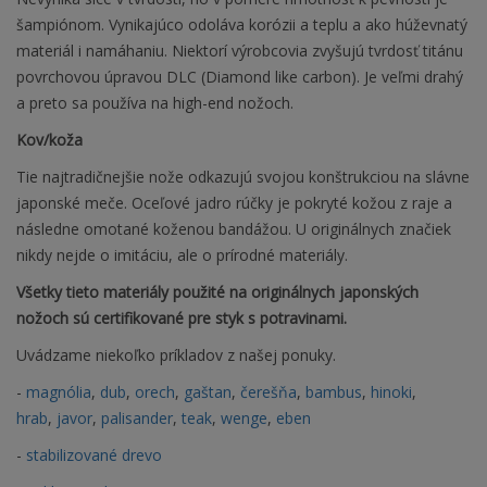
šampiónom. Vynikajúco odoláva korózii a teplu a ako húževnatý
materiál i namáhaniu. Niektorí výrobcovia zvyšujú tvrdosť titánu
povrchovou úpravou DLC (Diamond like carbon). Je veľmi drahý
a preto sa používa na high-end nožoch.
Kov/koža
Tie najtradičnejšie nože odkazujú svojou konštrukciou na slávne
japonské meče. Oceľové jadro rúčky je pokryté kožou z raje a
následne omotané koženou bandážou. U originálnych značiek
nikdy nejde o imitáciu, ale o prírodné materiály.
Všetky tieto materiály použité na originálnych japonských
nožoch sú certifikované pre styk s potravinami.
Uvádzame niekoľko príkladov z našej ponuky.
-
magnólia
,
dub
,
orech
,
gaštan
,
čerešňa
,
bambus
,
hinoki
,
hrab
,
javor
,
palisander
,
teak
,
wenge
,
eben
-
stabilizované drevo