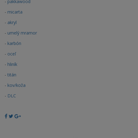
-
pakkawood
-
micarta
-
akryl
-
umelý mramor
-
karbón
-
oceľ
-
hliník
-
titán
-
kov/koža
-
DLC