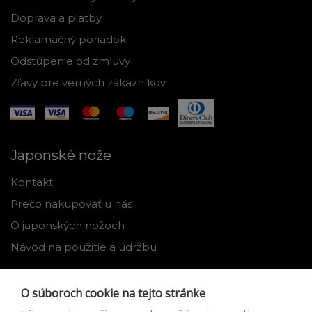
Doprava a platby
Reklamačný poriadok
Odstúpenie od zmluvy
Zľavy pre verných zákazníkov
Japonské nože
Kontakt
Prečo nakupovať u nás
O japonských nožoch
Návod na použitie a údržbu
Nástroje
O súboroch cookie na tejto stránke
Registrácia