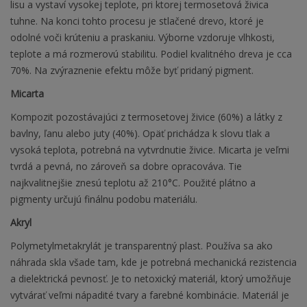
lisu a vystaví vysokej teplote, pri ktorej termosetová živica
tuhne. Na konci tohto procesu je stlačené drevo, ktoré je
odolné voči krúteniu a praskaniu. Výborne vzdoruje vlhkosti,
teplote a má rozmerovú stabilitu. Podiel kvalitného dreva je cca
70%. Na zvýraznenie efektu môže byť pridaný pigment.
Micarta
Kompozit pozostávajúci z termosetovej živice (60%) a látky z
bavlny, ľanu alebo juty (40%). Opäť prichádza k slovu tlak a
vysoká teplota, potrebná na vytvrdnutie živice. Micarta je veľmi
tvrdá a pevná, no zároveň sa dobre opracováva. Tie
najkvalitnejšie znesú teplotu až 210°C. Použité plátno a
pigmenty určujú finálnu podobu materiálu.
Akryl
Polymetylmetakrylát je transparentný plast. Používa sa ako
náhrada skla všade tam, kde je potrebná mechanická rezistencia
a dielektrická pevnosť. Je to netoxický materiál, ktorý umožňuje
vytvárať veľmi nápadité tvary a farebné kombinácie. Materiál je