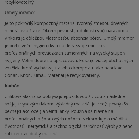
recyklovateľný.
Umelý mramor
Je to pokročilý kompozitný materiál tvorený zmesou drvených
minerálov a živice. Okrem pevnosti, odolnosti voči nárazom a
vlhkosti je dôležitou vlastnosťou absencia pórov. Umelý mramor
je preto veľmi hygienický a nájde si svoje miesto v
profesionálnych prevádzkach zameraných na vysoký stupeň
hygieny. Veľmi dobre sa opracováva. Existuje viacej obchodných
značiek, ktoré vychádzajú z tohto kompozitu ako napríklad
Corian, Krion, Juma... Materiál je recyklovateľný.
Karbón
Uhlíkové vlákna sa pokrývajú epoxidovou živicou a následne
spájajú vysokým tlakom. Výsledný materiál je tvrdý, pevný (5x
pevnejší ako oceľ) a veľmi ľahký. Používa sa hlavne na
profesionálnych a športových nožoch. Nekoroduje a má dlhú
životnosť. Energetická a technologická náročnosť výroby z neho
robí cenovo drahý materiál.