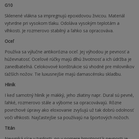
G10
Sklenené vlákna sa impregnujú epoxidovou živicou. Materiál
vytvrdne pri vysokom tlaku. Odoláva vysokým teplotám a
vlhkosti. Je rozmerovo stabilný a ľahko sa opracováva.
Oceľ
Používa sa výlučne antikorózna oceľ. Jej výhodou je pevnosť a
húževnatosť. Oceľové rúčky majú dlhú životnosť a ich údržba je
zanedbateľná. Celokovové konštrukcie sú vhodné pre milovníkov
ťažších nožov. Tie luxusnejšie majú damascénsku skladbu.
Hliník
I keď samotný hliník je mäkký, jeho zliatiny napr. Dural sú pevné,
ľahké, rozmerovo stále a výborne sa opracovávajú. Rôzne
povrchové úpravy ako eloxovanie zvyšujú už tak dobrú odolnosť
voči vlhkosti. Najčastejšie sa používajú na športových nožoch.
Titán
Nevyniká síce v tvrdosti, no v pomere hmotnosť k pevnosti je