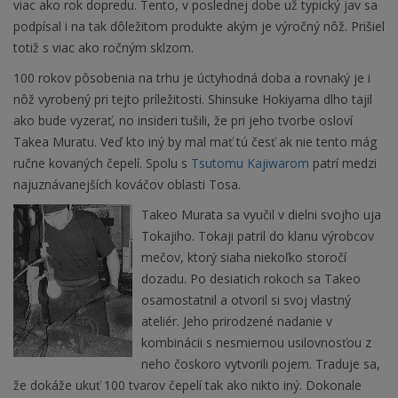
viac ako rok dopredu. Tento, v poslednej dobe už typický jav sa
podpísal i na tak dôležitom produkte akým je výročný nôž. Prišiel
totiž s viac ako ročným sklzom.
100 rokov pôsobenia na trhu je úctyhodná doba a rovnaký je i
nôž vyrobený pri tejto príležitosti. Shinsuke Hokiyama dlho tajil
ako bude vyzerať, no insideri tušili, že pri jeho tvorbe osloví
Takea Muratu. Veď kto iný by mal mať tú česť ak nie tento mág
ručne kovaných čepelí. Spolu s
Tsutomu Kajiwarom
patrí medzi
najuznávanejších kováčov oblasti Tosa.
Takeo Murata sa vyučil v dielni svojho uja
Tokajiho. Tokaji patril do klanu výrobcov
mečov, ktorý siaha niekoľko storočí
dozadu. Po desiatich rokoch sa Takeo
osamostatnil a otvoril si svoj vlastný
ateliér. Jeho prirodzené nadanie v
kombinácii s nesmiernou usilovnosťou z
neho čoskoro vytvorili pojem. Traduje sa,
že dokáže ukuť 100 tvarov čepelí tak ako nikto iný. Dokonale