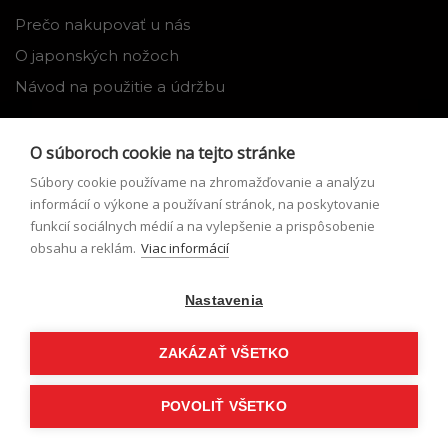
Prečo nakupovať u nás
O japonských nožoch
Návod na použitie a údržbu
Nástroje
O súboroch cookie na tejto stránke
Registrácia
Súbory cookie používame na zhromažďovanie a analýzu
Môj profil
informácií o výkone a používaní stránok, na poskytovanie
funkcií sociálnych médií a na vylepšenie a prispôsobenie
Zabudnuté heslo
obsahu a reklám.
Viac informácií
Odstúpenie od zmluvy
Nastavenia
Podmienky odstúpenia od zmluvy
Formulár pre odstúpenie od zmluvy
ZAKÁZAŤ VŠETKO
POVOLIŤ VŠETKO
© Japonské nože 2026,
eshop na mieru
vytvorilo
vibration.sk