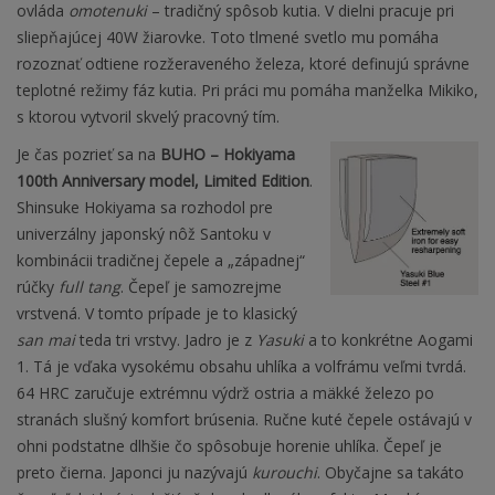
ovláda
omotenuki
– tradičný spôsob kutia. V dielni pracuje pri
sliepňajúcej 40W žiarovke. Toto tlmené svetlo mu pomáha
rozoznať odtiene rozžeraveného železa, ktoré definujú správne
teplotné režimy fáz kutia. Pri práci mu pomáha manželka Mikiko,
s ktorou vytvoril skvelý pracovný tím.
Je čas pozrieť sa na
BUHO – Hokiyama
100th Anniversary model, Limited Edition
.
Shinsuke Hokiyama sa rozhodol pre
univerzálny japonský nôž Santoku v
kombinácii tradičnej čepele a „západnej“
rúčky
full tang
. Čepeľ je samozrejme
vrstvená. V tomto prípade je to klasický
san mai
teda tri vrstvy. Jadro je z
Yasuki
a to konkrétne Aogami
1. Tá je vďaka vysokému obsahu uhlíka a volfrámu veľmi tvrdá.
64 HRC zaručuje extrémnu výdrž ostria a mäkké železo po
stranách slušný komfort brúsenia. Ručne kuté čepele ostávajú v
ohni podstatne dlhšie čo spôsobuje horenie uhlíka. Čepeľ je
preto čierna. Japonci ju nazývajú
kurouchi
. Obyčajne sa takáto