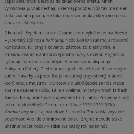
čepeľ ďalej brúsi a leští až do zrkadlového efektu. Mnohí
výrobcovia ju však nechajú v čiernej podobe. Nôž tak má nielen
toľko žiadanú patinu, ale takáto úprava odoláva korózii o niečo
viac ako leštený kov.
S kurouchi čepeľami sa stretávame skoro výlučne pri
wa bocho
– japonský štýl noža
half tang
. Nože BUHO však majú
robustnú
konštrukciu full tang s kovanou záštitou zo zliatiny niklu a
striebra. Zváranie antikorovej kostry rúčky s oceľou Aogami si
vyžaduje náročnú technológiu. A práve takou disponuje
Hokiyama Cutlery. Tento proces prebieha ešte pred samotným
kutím. Návarky sa preto fixujú na surový trojvrstevný materiál,
ktorý putuje majstrovi Muratovi. Po ukutí čepele sa nôž vracia
späť na osadenie rúčky. Tá je z kvalitnej micarty v troch farbách
/čierna, biela, oranžová/ a upevnená tromi nitmi. Posledný z nich
je ten najdôležitejší. Okrem textu
Since 1919-2019 100th
Anniversary
nesie aj poradové číslo noža. Zberatelia zbystrite
pozornosť. Áno ide o limitovanú edíciu! Zrejme nebude ťažké
uhádnuť počet nožov v edícii. Na každý rok jeden nôž.