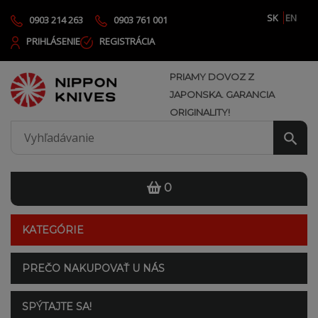
SK
EN
0903 214 263
0903 761 001
PRIHLÁSENIE
REGISTRÁCIA
PRIAMY DOVOZ Z
JAPONSKA. GARANCIA
ORIGINALITY!
0
KATEGÓRIE
PREČO NAKUPOVAŤ U NÁS
SPÝTAJTE SA!