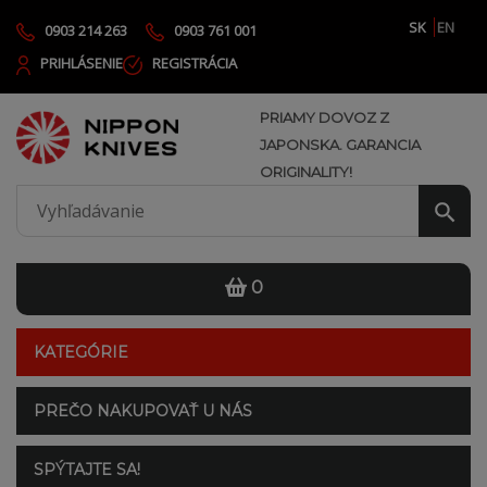
SK
EN
0903 214 263
0903 761 001
PRIHLÁSENIE
REGISTRÁCIA
PRIAMY DOVOZ Z
JAPONSKA. GARANCIA
ORIGINALITY!
0
KATEGÓRIE
PREČO NAKUPOVAŤ U NÁS
SPÝTAJTE SA!