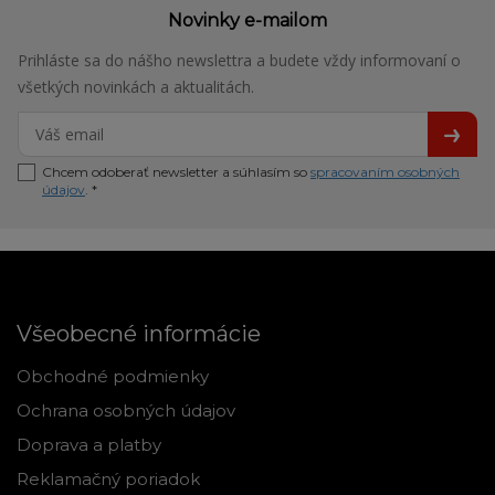
Novinky e-mailom
Prihláste sa do nášho newslettra a budete vždy informovaní o
všetkých novinkách a aktualitách.
Chcem odoberať newsletter a súhlasím so
spracovaním osobných
údajov
. *
Všeobecné informácie
Obchodné podmienky
Ochrana osobných údajov
Doprava a platby
Reklamačný poriadok