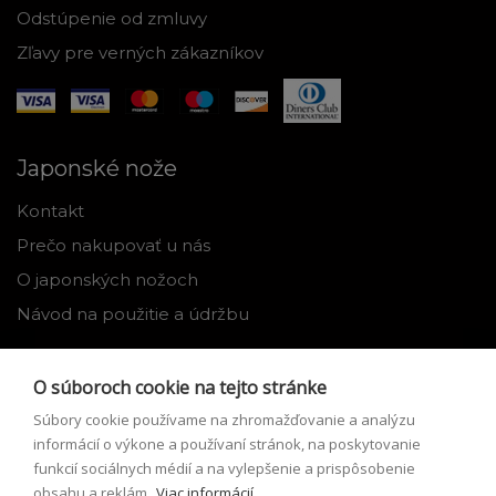
Odstúpenie od zmluvy
Zľavy pre verných zákazníkov
Japonské nože
Kontakt
Prečo nakupovať u nás
O japonských nožoch
Návod na použitie a údržbu
Nástroje
O súboroch cookie na tejto stránke
Registrácia
Súbory cookie používame na zhromažďovanie a analýzu
Môj profil
informácií o výkone a používaní stránok, na poskytovanie
funkcií sociálnych médií a na vylepšenie a prispôsobenie
Zabudnuté heslo
obsahu a reklám.
Viac informácií