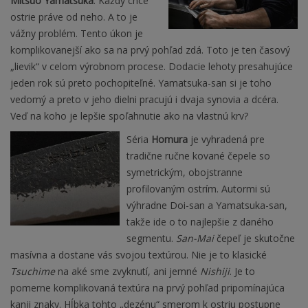
Mitsuo Yamatsuka
. Každý chce
ostrie práve od neho. A to je
vážny problém. Tento úkon je
komplikovanejší ako sa na prvý pohľad zdá. Toto je ten časový
„lievik“ v celom výrobnom procese. Dodacie lehoty presahujúce
jeden rok sú preto pochopiteľné. Yamatsuka-san si je toho
vedomý a preto v jeho dielni pracujú i dvaja synovia a dcéra.
Veď na koho je lepšie spoľahnutie ako na vlastnú krv?
Séria
Homura
je vyhradená pre
tradične ručne kované čepele so
symetrickým, obojstranne
profilovaným ostrím. Autormi sú
výhradne Doi-san a Yamatsuka-san,
takže ide o to najlepšie z daného
segmentu.
San-Mai
čepeľ je skutočne
masívna a dostane vás svojou textúrou. Nie je to klasické
Tsuchime
na aké sme zvyknutí, ani jemné
Nishiji
. Je to
pomerne komplikovaná textúra na prvý pohľad pripomínajúca
kanji znaky. Hĺbka tohto „dezénu“ smerom k ostriu postupne