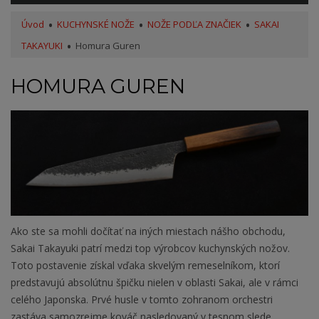
Úvod
KUCHYNSKÉ NOŽE
NOŽE PODĽA ZNAČIEK
SAKAI
TAKAYUKI
Homura Guren
HOMURA GUREN
Ako ste sa mohli dočítať na iných miestach nášho obchodu,
Sakai Takayuki patrí medzi top výrobcov kuchynských nožov.
Toto postavenie získal vďaka skvelým remeselníkom, ktorí
predstavujú absolútnu špičku nielen v oblasti Sakai, ale v rámci
celého Japonska. Prvé husle v tomto zohranom orchestri
zastáva samozrejme kováč nasledovaný v tesnom slede