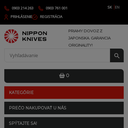
SK
EN
0903 214 263
0903 761 001
PRIHLÁSENIE
REGISTRÁCIA
PRIAMY DOVOZ Z
JAPONSKA. GARANCIA
ORIGINALITY!
0
KATEGÓRIE
PREČO NAKUPOVAŤ U NÁS
SPÝTAJTE SA!