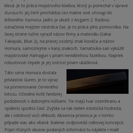
klesá. Je to práca majstrovho kladiva, ktorý ju ponechal v úprave
Kurouchi
. Jej čerň prechádza cez matne sivé
shinogi
do
lešteného
hamona
. Jadro je ukuté z Aogami 2. Razbou
označenia majster nestráca čas. Je to práca jeho pomocníka. Na
ľavej strane ručne vyrazil názov firmy a materiálu (Sakai
Takayuki, Blue 2), na pravej osobný znak kováča a názov
Homura, samozrejme v kanji znakoch. Yamatsuka-san vykúzlil
majstrovské Hamaguri s priam neviditeľnou fazetkou. Napriek
robustnosti čepele je jej ostrosť priam ukážková.
Táto séria Homura dostala
prívlastok Guren. Je to výraz
na pomenovanie červeného
lotosu. Očividne kvôli farebnej
podobnosti s dubovými rúčkami. Tie majú tvar osemhranu a
opálenú spodnú časť. Zvýšila sa tak nielen estetická hodnota,
ale i odolnosť voči vlhkosti. Absencia prstenca je v tomto
prípade viac ako vítaná. Balenie zodpovedá celkovej koncepcii.
Popri rôznych vkusne podaných informácii tu nájdete i malé