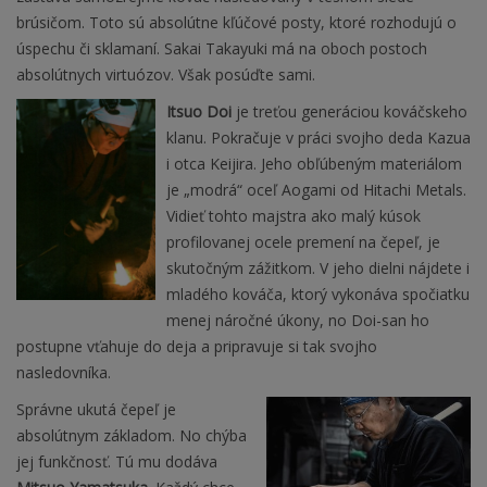
brúsičom. Toto sú absolútne kľúčové posty, ktoré rozhodujú o
úspechu či sklamaní. Sakai Takayuki má na oboch postoch
absolútnych virtuózov. Však posúďte sami.
Itsuo Doi
je treťou generáciou kováčskeho
klanu. Pokračuje v práci svojho deda Kazua
i otca Keijira. Jeho obľúbeným materiálom
je „modrá“ oceľ Aogami od Hitachi Metals.
Vidieť tohto majstra ako malý kúsok
profilovanej ocele premení na čepeľ, je
skutočným zážitkom. V jeho dielni nájdete i
mladého kováča, ktorý vykonáva spočiatku
menej náročné úkony, no Doi-san ho
postupne vťahuje do deja a pripravuje si tak svojho
nasledovníka.
Správne ukutá čepeľ je
absolútnym základom. No chýba
jej funkčnosť. Tú mu dodáva