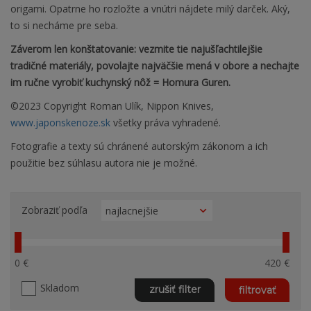
origami. Opatrne ho rozložte a vnútri nájdete milý darček. Aký,
to si necháme pre seba.
Záverom len konštatovanie: vezmite tie najušľachtilejšie
tradičné materiály, povolajte najväčšie mená v obore a nechajte
im ručne vyrobiť kuchynský nôž = Homura Guren.
©2023 Copyright Roman Ulík, Nippon Knives,
www.japonskenoze.sk
všetky práva vyhradené.
Fotografie a texty sú chránené autorským zákonom a ich
použitie bez súhlasu autora nie je možné.
Zobraziť podľa
0 €
420 €
Skladom
zrušiť filter
filtrovať