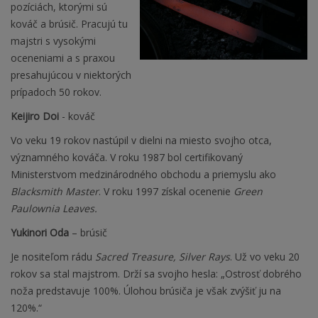
pozíciách, ktorými sú
kováč a brúsič. Pracujú tu
majstri s vysokými
oceneniami a s praxou
presahujúcou v niektorých
prípadoch 50 rokov.
Keijiro Doi
- kováč
Vo veku 19 rokov nastúpil v dielni na miesto svojho otca,
významného kováča. V roku 1987 bol certifikovaný
Ministerstvom medzinárodného obchodu a priemyslu ako
Blacksmith Master
. V roku 1997 získal ocenenie
Green
Paulownia Leaves.
Yukinori Oda
– brúsič
Je nositeľom rádu
Sacred Treasure, Silver Rays
. Už vo veku 20
rokov sa stal majstrom. Drží sa svojho hesla: „Ostrosť dobrého
noža predstavuje 100%. Úlohou brúsiča je však zvýšiť ju na
120%.“