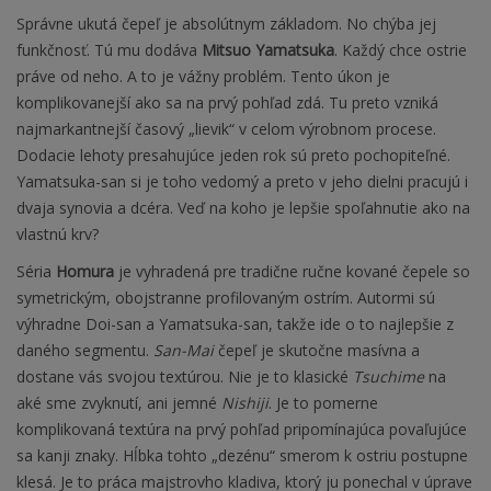
Správne ukutá čepeľ je absolútnym základom. No chýba jej
funkčnosť. Tú mu dodáva
Mitsuo Yamatsuka
. Každý chce ostrie
práve od neho. A to je vážny problém. Tento úkon je
komplikovanejší ako sa na prvý pohľad zdá. Tu preto vzniká
najmarkantnejší časový „lievik“ v celom výrobnom procese.
Dodacie lehoty presahujúce jeden rok sú preto pochopiteľné.
Yamatsuka-san si je toho vedomý a preto v jeho dielni pracujú i
dvaja synovia a dcéra. Veď na koho je lepšie spoľahnutie ako na
vlastnú krv?
Séria
Homura
je vyhradená pre tradične ručne kované čepele so
symetrickým, obojstranne profilovaným ostrím. Autormi sú
výhradne Doi-san a Yamatsuka-san, takže ide o to najlepšie z
daného segmentu.
San-Mai
čepeľ je skutočne masívna a
dostane vás svojou textúrou. Nie je to klasické
Tsuchime
na
aké sme zvyknutí, ani jemné
Nishiji
. Je to pomerne
komplikovaná textúra na prvý pohľad pripomínajúca povaľujúce
sa kanji znaky. Hĺbka tohto „dezénu“ smerom k ostriu postupne
klesá. Je to práca majstrovho kladiva, ktorý ju ponechal v úprave