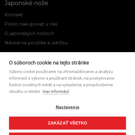
Japonské nože
Kontakt
Prečo nakupovať u nás
O japonských nožoch
Návod na použitie a údržbu
Nástroje
O súboroch cookie na tejto stránke
Registrácia
Súbory cookie používame na zhromažďovanie a analýzu
Môj profil
informácií o výkone a používaní stránok, na poskytovanie
funkcií sociálnych médií a na vylepšenie a prispôsobenie
Zabudnuté heslo
obsahu a reklám.
Viac informácií
Odstúpenie od zmluvy
Nastavenia
Podmienky odstúpenia od zmluvy
Formulár pre odstúpenie od zmluvy
ZAKÁZAŤ VŠETKO