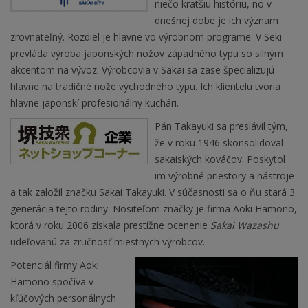
niečo kratšiu históriu, no v
dnešnej dobe je ich význam
zrovnateľný. Rozdiel je hlavne vo výrobnom programe. V Seki
prevláda výroba japonských nožov západného typu so silným
akcentom na vývoz. Výrobcovia v Sakai sa zase špecializujú
hlavne na tradičné nože východného typu. Ich klientelu tvoria
hlavne japonskí profesionálny kuchári.
Pán Takayuki sa preslávil tým,
že v roku 1946 skonsolidoval
sakaiských kováčov. Poskytol
im výrobné priestory a nástroje
a tak založil značku Sakai Takayuki. V súčasnosti sa o ňu stará 3.
generácia tejto rodiny. Nositeľom značky je firma Aoki Hamono,
ktorá v roku 2006 získala prestížne ocenenie
Sakai Wazashu
udeľovanú za zručnosť miestnych výrobcov.
Potenciál firmy Aoki
Hamono spočíva v
kľúčových personálnych