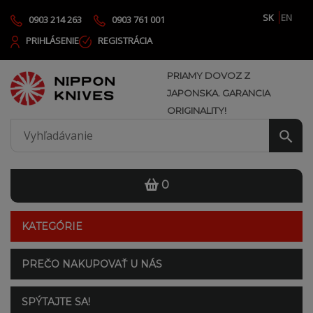
SK
EN
0903 214 263
0903 761 001
PRIHLÁSENIE
REGISTRÁCIA
PRIAMY DOVOZ Z
JAPONSKA. GARANCIA
ORIGINALITY!
0
KATEGÓRIE
PREČO NAKUPOVAŤ U NÁS
SPÝTAJTE SA!