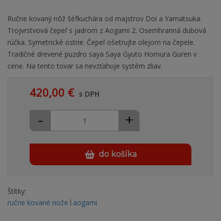
Ručne kovaný nôž šéfkuchára od majstrov Doi a Yamatsuka.
Trojvrstvová čepeľ s jadrom z Aogami 2. Osemhranná dubová
rúčka. Symetrické ostrie. Čepeľ ošetrujte olejom na čepele.
Tradičné drevené puzdro saya Saya Gyuto Homura Guren v
cene. Na tento tovar sa nevzťahuje systém zliav.
420,00 €
s DPH
-
+
do košíka
Štítky:
ručne kované nože
aogami