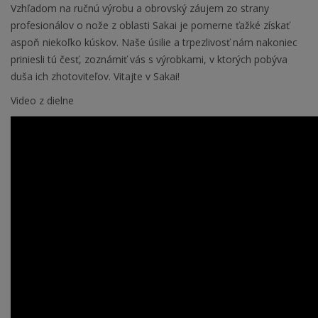
Vzhľadom na ručnú výrobu a obrovský záujem zo strany
profesionálov o nože z oblasti Sakai je pomerne ťažké získať
aspoň niekoľko kúskov. Naše úsilie a trpezlivosť nám nakoniec
priniesli tú česť, zoznámiť vás s výrobkami, v ktorých pobýva
duša ich zhotoviteľov. Vitajte v Sakai!
Video z dielne