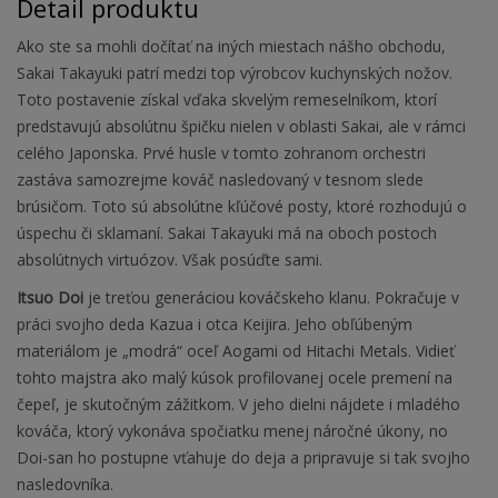
Detail produktu
Ako ste sa mohli dočítať na iných miestach nášho obchodu,
Sakai Takayuki patrí medzi top výrobcov kuchynských nožov.
Toto postavenie získal vďaka skvelým remeselníkom, ktorí
predstavujú absolútnu špičku nielen v oblasti Sakai, ale v rámci
celého Japonska. Prvé husle v tomto zohranom orchestri
zastáva samozrejme kováč nasledovaný v tesnom slede
brúsičom. Toto sú absolútne kľúčové posty, ktoré rozhodujú o
úspechu či sklamaní. Sakai Takayuki má na oboch postoch
absolútnych virtuózov. Však posúďte sami.
Itsuo Doi
je treťou generáciou kováčskeho klanu. Pokračuje v
práci svojho deda Kazua i otca Keijira. Jeho obľúbeným
materiálom je „modrá“ oceľ Aogami od Hitachi Metals. Vidieť
tohto majstra ako malý kúsok profilovanej ocele premení na
čepeľ, je skutočným zážitkom. V jeho dielni nájdete i mladého
kováča, ktorý vykonáva spočiatku menej náročné úkony, no
Doi-san ho postupne vťahuje do deja a pripravuje si tak svojho
nasledovníka.