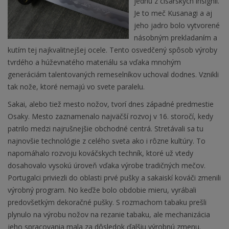
jednu z cisárskych insígnií.
Je to meč Kusanagi a aj
jeho jadro bolo vytvorené
násobným prekladaním a
kutím tej najkvalitnejšej ocele. Tento osvedčený spôsob výroby
tvrdého a húževnatého materiálu sa vďaka mnohým
generáciám talentovaných remeselníkov uchoval dodnes. Vznikli
tak nože, ktoré nemajú vo svete paralelu.
Sakai, alebo tiež mesto nožov, tvorí dnes západné predmestie
Osaky. Mesto zaznamenalo najväčší rozvoj v 16. storočí, kedy
patrilo medzi najrušnejšie obchodné centrá. Stretávali sa tu
najnovšie technológie z celého sveta ako i rôzne kultúry. To
napomáhalo rozvoju kováčskych techník, ktoré už vtedy
dosahovalo vysokú úroveň vďaka výrobe tradičných mečov.
Portugalci priviezli do oblasti prvé pušky a sakaiskí kováči zmenili
výrobný program. No keďže bolo obdobie mieru, vyrábali
predovšetkým dekoračné pušky. S rozmachom tabaku prešli
plynulo na výrobu nožov na rezanie tabaku, ale mechanizácia
jeho spracovania mala za dôsledok ďalšiu výrobnú zmenu.