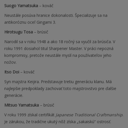
Suogo Yamatsuka
– kováč
Neustále posúva hranice dokonalosti. Špecializuje sa na
antikoróznu oceľ Gingami 3.
Hirotsugu Tosa
– brúsič
Narodil sa v roku 1948 a ako 18 ročný sa vyučil za brúsiča. V
roku 1991 dosiahol titul Sharpener Master. V práci nepozná
kompromisy, pretože neustále myslí na používateľov jeho
nožov.
Itso Doi
– kováč
Syn majstra Keijira. Predstavuje tretiu generáciu klanu. Má
najlepšie predpoklady zachovať toto majstrovstvo pre ďalšie
generácie.
Mitsuo Yamatsuka
– brúsič
V roku 1999 získal certifikát
Japanese Traditional Craftmanship
.
Je zárukou, že tradične ukutý nôž získa „sakaiskú“ ostrosť.