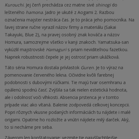
Kurouchi
. Jej čerň prechádza cez matne sivé
shinogi
do
lešteného
hamona
. Jadro je ukuté z Aogami 2. Razbou
označenia majster nestráca čas. Je to práca jeho pomocníka. Na
ľavej strane ručne vyrazil názov firmy a materiálu (Sakai
Takayuki, Blue 2), na pravej osobný znak kováča a názov
Homura, samozrejme všetko v kanji znakoch. Yamatsuka-san
vykúzlil majstrovské
Hamaguri
s priam neviditeľnou fazetkou.
Napriek robustnosti čepele je jej ostrosť priam ukážková.
Táto séria Homura dostala prívlastok
Guren
. Je to výraz na
pomenovanie červeného lekna. Očividne kvôli farebnej
podobnosti s dubovými rúčkami. Tie majú tvar osemhranu a
opálenú spodnú časť. Zvýšila sa tak nielen estetická hodnota,
ale i odolnosť voči vlhkosti. Absencia prstenca je v tomto
prípade viac ako vítaná. Balenie zodpovedá celkovej koncepcii.
Popri rôznych vkusne podaných informáciách tu nájdete i malé
origami. Opatrne ho rozložte a vnútri nájdete milý darček. Aký,
to si necháme pre seba.
Záverom len konštatovanie: vezmite tie najušľachtilejšie