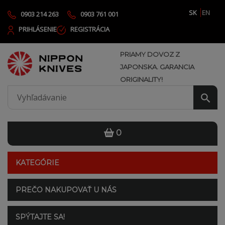
SK
EN
0903 214 263
0903 761 001
PRIHLÁSENIE
REGISTRÁCIA
PRIAMY DOVOZ Z
JAPONSKA. GARANCIA
ORIGINALITY!
0
KATEGÓRIE
PREČO NAKUPOVAŤ U NÁS
SPÝTAJTE SA!