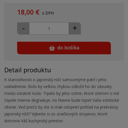
18,00 €
s DPH
-
+
do košíka
Detail produktu
K starostlivosti o japonský nôž samozrejme patrí i jeho
uskladnenie. Bolo by veľkou chybou odložiť ho do zásuvky
medzi ostatné nože. Trpelo by jeho ostrie, ktoré oterom o iné
čepele mierne degraduje, no hlavne bude trpieť Vaše estetické
cítenie. Veď prečo by ste si mali odoprieť pohľad na prekrásny
japonský nôž? Vyberte si zo značkových stojanov, ktoré
dotvoria Váš kuchynský priestor.