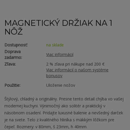
MAGNETICKÝ DRŽIAK NA 1
NÔŽ
Dostupnosť:
na sklade
Doprava
Viac informácií
zadarmo:
Zľava:
2 % zľava pri nákupe nad 200 €
Viac informácií o našom systéme
bonusov
Použitie:
Uloženie nožov
Štýlový, chladný a originálny. Presne tento detail chýba vo vašej
modernej kuchyni. Výnimočný ako solitér a praktický v
násobnom osadení. Pridajte luxusné balenie a nevšedný darček
je na svete. Telo z kvalitného hliníka s mäkkým lôžkom pre
čepeľ. Rozmery: v 80mm, š 23mm, h 40mm.