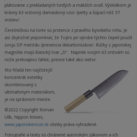
plátovanie z prekladaných tvrdých a mäkších ocelí. Výsledkom je
krásny 63 vrstvový damaskový vzor /petty a šúpací nôž 37
vrstiev/.
Čerešničkou na torte sú prstence z pravého byvolieho rohu. Je
asi zbytočné pripomínať, že Tojiro pri výrobe týchto čepelí použil
svoju DP metódu /prevencia dekarbonizácie/. Rúčky z japonskej
magnólie majú klasický tvar „D“. Napriek svojim 63 vrstvám sú
nože prekvapivo ľahké, presne také ako vietor.
Kto hľadá ten najčistejší
koncentrát estetiky
skombinovaný s
ultimatívnym materiálom,
je na správnom mieste.
©2022 Copyright Roman
Ulík, Nippon Knives,
www.japonskenoze.sk
všetky práva vyhradené.
Fotografie a texty sú chránené autorským zákonom a ich