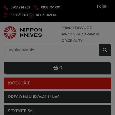
SK
EN
0903 214 263
0903 761 001
PRIHLÁSENIE
REGISTRÁCIA
PRIAMY DOVOZ Z
JAPONSKA. GARANCIA
ORIGINALITY!
0
KATEGÓRIE
PREČO NAKUPOVAŤ U NÁS
SPÝTAJTE SA!