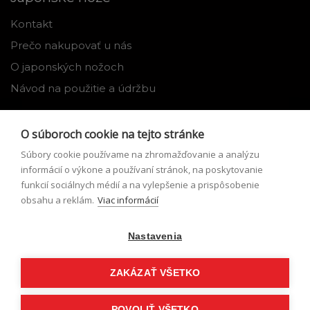
Kontakt
Prečo nakupovať u nás
O japonských nožoch
Návod na použitie a údržbu
Nástroje
O súboroch cookie na tejto stránke
Registrácia
Súbory cookie používame na zhromažďovanie a analýzu
Môj profil
informácií o výkone a používaní stránok, na poskytovanie
funkcií sociálnych médií a na vylepšenie a prispôsobenie
Zabudnuté heslo
obsahu a reklám.
Viac informácií
Odstúpenie od zmluvy
Nastavenia
Podmienky odstúpenia od zmluvy
Formulár pre odstúpenie od zmluvy
ZAKÁZAŤ VŠETKO
POVOLIŤ VŠETKO