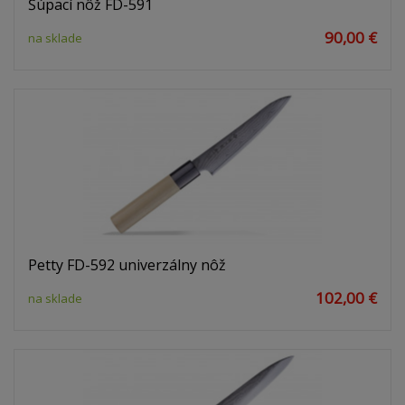
Šúpací nôž FD-591
90,00 €
na sklade
Petty FD-592 univerzálny nôž
102,00 €
na sklade