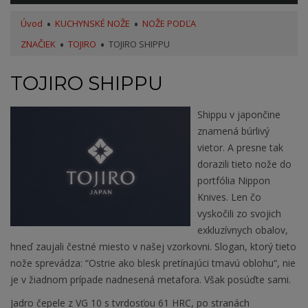
Úvod
KUCHYNSKÉ NOŽE
NOŽE PODĽA
ZNAČIEK
TOJIRO
TOJIRO SHIPPU
TOJIRO SHIPPU
Shippu v japončine
znamená búrlivý
vietor. A presne tak
dorazili tieto nože do
portfólia Nippon
Knives. Len čo
vyskočili zo svojich
exkluzívnych obalov,
hneď zaujali čestné miesto v našej vzorkovni. Slogan, ktorý tieto
nože sprevádza: “Ostrie ako blesk pretínajúci tmavú oblohu“, nie
je v žiadnom prípade nadnesená metafora. Však posúďte sami.
Jadro čepele z VG 10 s tvrdosťou 61 HRC, po stranách