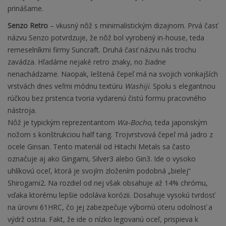
prinášame.
Senzo Retro
– vkusný nôž s minimalistickým dizajnom. Prvá časť
názvu Senzo potvrdzuje, že nôž bol vyrobený in-house, teda
remeselníkmi firmy Suncraft. Druhá časť názvu nás trochu
zavádza. Hľadáme nejaké retro znaky, no žiadne
nenachádzame. Naopak, leštená čepeľ má na svojich vonkajších
vrstvách dnes veľmi módnu textúru
Washiji
. Spolu s elegantnou
rúčkou bez prstenca tvoria vydarenú čistú formu pracovného
nástroja.
Nôž je typickým reprezentantom
Wa-Bocho
, teda japonským
nožom s konštrukciou half tang. Trojvrstvová čepeľ má jadro z
ocele Ginsan. Tento materiál od Hitachi Metals sa často
označuje aj ako Gingami, Silver3 alebo Gin3. Ide o vysoko
uhlíkovú oceľ, ktorá je svojím zložením podobná „bielej“
Shirogami2. Na rozdiel od nej však obsahuje až 14% chrómu,
vďaka ktorému lepšie odoláva korózii. Dosahuje vysokú tvrdosť
na úrovni 61HRC, čo jej zabezpečuje výbornú oteru odolnosť a
výdrž ostria. Fakt, že ide o nízko legovanú oceľ, prispieva k