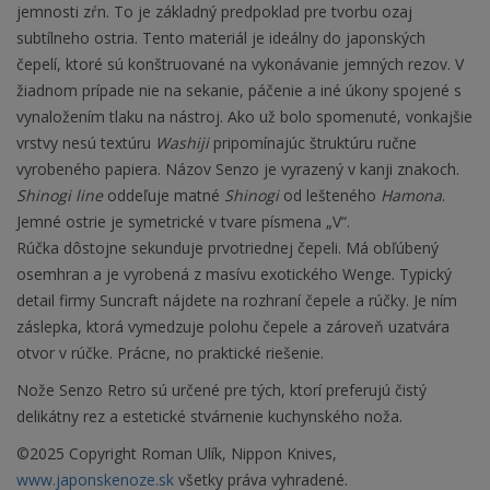
jemnosti zŕn. To je základný predpoklad pre tvorbu ozaj
subtílneho ostria. Tento materiál je ideálny do japonských
čepelí, ktoré sú konštruované na vykonávanie jemných rezov. V
žiadnom prípade nie na sekanie, páčenie a iné úkony spojené s
vynaložením tlaku na nástroj. Ako už bolo spomenuté, vonkajšie
vrstvy nesú textúru
Washiji
pripomínajúc štruktúru ručne
vyrobeného papiera. Názov Senzo je vyrazený v kanji znakoch.
Shinogi line
oddeľuje matné
Shinogi
od lešteného
Hamona
.
Jemné ostrie je symetrické v tvare písmena „V“.
Rúčka dôstojne sekunduje prvotriednej čepeli. Má obľúbený
osemhran a je vyrobená z masívu exotického Wenge. Typický
detail firmy Suncraft nájdete na rozhraní čepele a rúčky. Je ním
záslepka, ktorá vymedzuje polohu čepele a zároveň uzatvára
otvor v rúčke. Prácne, no praktické riešenie.
Nože Senzo Retro sú určené pre tých, ktorí preferujú čistý
delikátny rez a estetické stvárnenie kuchynského noža.
©2025 Copyright Roman Ulík, Nippon Knives,
www.japonskenoze.sk
všetky práva vyhradené.