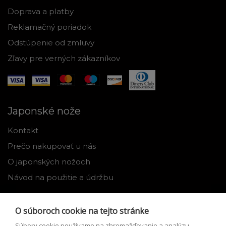
Doprava a platby
Reklamačný poriadok
Odstúpenie od zmluvy
Zľavy pre verných zákazníkov
Japonské nože
Kontakt
Prečo nakupovať u nás
O japonských nožoch
Návod na použitie a údržbu
Nástroje
O súboroch cookie na tejto stránke
Registrácia
Súbory cookie používame na zhromažďovanie a analýzu