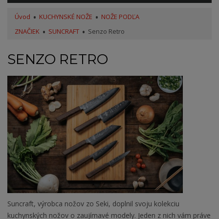
Úvod
KUCHYNSKÉ NOŽE
NOŽE PODĽA
ZNAČIEK
SUNCRAFT
Senzo Retro
SENZO RETRO
Suncraft, výrobca nožov zo Seki, doplnil svoju kolekciu
kuchynských nožov o zaujímavé modely. Jeden z nich vám práve