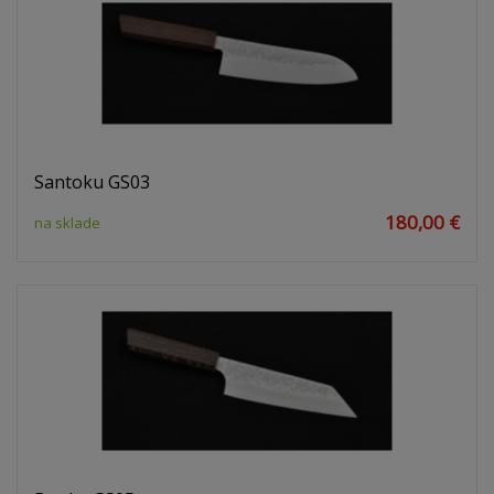
Santoku GS03
180,00 €
na sklade