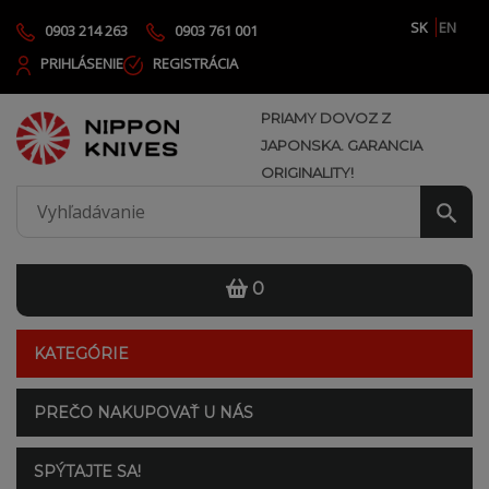
SK
EN
0903 214 263
0903 761 001
PRIHLÁSENIE
REGISTRÁCIA
PRIAMY DOVOZ Z
JAPONSKA. GARANCIA
ORIGINALITY!
0
KATEGÓRIE
PREČO NAKUPOVAŤ U NÁS
SPÝTAJTE SA!