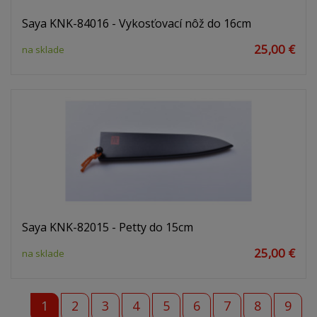
Saya KNK-84016 - Vykosťovací nôž do 16cm
25,00 €
na sklade
Saya KNK-82015 - Petty do 15cm
25,00 €
na sklade
1
2
3
4
5
6
7
8
9