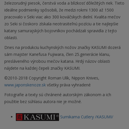
železorudný piesok, čerstvá voda a blízkosť dôležitých riek. Tieto
ideálne podmienky spôsobili, že medzi rokmi 1300 až 1500
pracovalo v Seki viac ako 300 kováčskych dielní. Kvalita mečov
zo Seki si čoskoro získala neotrasiteľnú pozíciu a tie najlepšie
katany samurajských bojovníkov pochádzali spravidla z tejto
oblasti.
Dnes na produkciu kuchynských nožov značky KASUMI dozerá
sám majster Kanefusa Fujiwara, člen 25.generácie klanu,
presláveného výrobou mečov katana. Hrdý názov oblasti
nájdete na každej čepeli značky KASUMI.
©2010-2018 Copyright Roman Ulík, Nippon Knives,
www.japonskenoze.sk
všetky práva vyhradené
Fotografie a texty sú chránené autorským zákonom a ich
použitie bez súhlasu autora nie je možné.
Sumikama Cutlery /KASUMI/