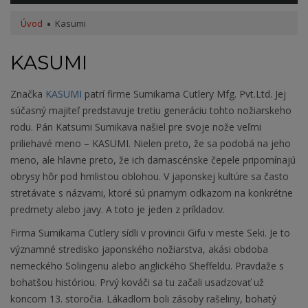
Úvod
Kasumi
KASUMI
Značka
KASUMI
patrí firme Sumikama Cutlery Mfg. Pvt.Ltd. Jej
súčasný majiteľ predstavuje tretiu generáciu tohto nožiarskeho
rodu. Pán Katsumi Sumikava našiel pre svoje nože veľmi
priliehavé meno – KASUMI. Nielen preto, že sa podobá na jeho
meno, ale hlavne preto, že ich damascénske čepele pripomínajú
obrysy hôr pod hmlistou oblohou. V japonskej kultúre sa často
stretávate s názvami, ktoré sú priamym odkazom na konkrétne
predmety alebo javy. A toto je jeden z príkladov.
Firma Sumikama Cutlery sídli v provincii Gifu v meste Seki. Je to
významné stredisko japonského nožiarstva, akási obdoba
nemeckého Solingenu alebo anglického Sheffeldu. Pravdaže s
bohatšou históriou. Prvý kováči sa tu začali usadzovať už
koncom 13. storočia. Lákadlom boli zásoby rašeliny, bohatý