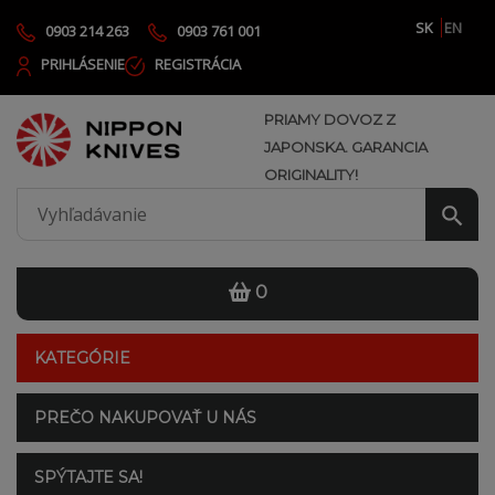
SK
EN
0903 214 263
0903 761 001
PRIHLÁSENIE
REGISTRÁCIA
PRIAMY DOVOZ Z
JAPONSKA. GARANCIA
ORIGINALITY!
0
KATEGÓRIE
PREČO NAKUPOVAŤ U NÁS
SPÝTAJTE SA!