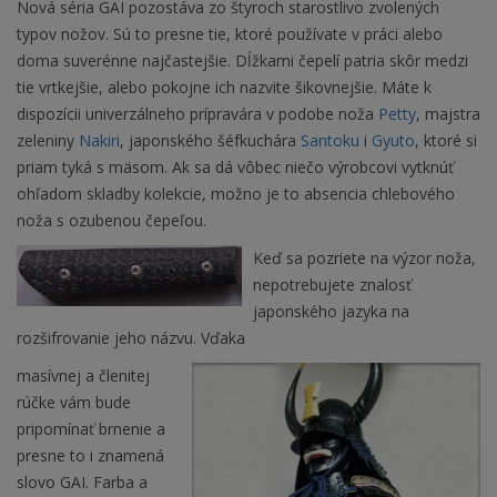
Nová séria GAI pozostáva zo štyroch starostlivo zvolených
typov nožov. Sú to presne tie, ktoré používate v práci alebo
doma suverénne najčastejšie. Dĺžkami čepelí patria skôr medzi
tie vrtkejšie, alebo pokojne ich nazvite šikovnejšie. Máte k
dispozícii univerzálneho prípravára v podobe noža
Petty
, majstra
zeleniny
Nakiri
, japonského šéfkuchára
Santoku
i
Gyuto
, ktoré si
priam tyká s mäsom. Ak sa dá vôbec niečo výrobcovi vytknúť
ohľadom skladby kolekcie, možno je to absencia chlebového
noža s ozubenou čepeľou.
Keď sa pozriete na výzor noža,
nepotrebujete znalosť
japonského jazyka na
rozšifrovanie jeho názvu. Vďaka
masívnej a členitej
rúčke vám bude
pripomínať brnenie a
presne to i znamená
slovo GAI. Farba a