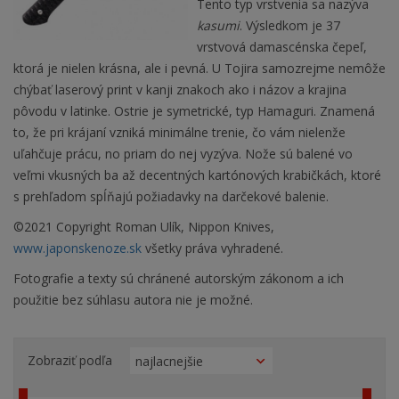
Tento typ vrstvenia sa nazýva
kasumi
. Výsledkom je 37
vrstvová damascénska čepeľ,
ktorá je nielen krásna, ale i pevná. U Tojira samozrejme nemôže
chýbať laserový print v kanji znakoch ako i názov a krajina
pôvodu v latinke. Ostrie je symetrické, typ Hamaguri. Znamená
to, že pri krájaní vzniká minimálne trenie, čo vám nielenže
uľahčuje prácu, no priam do nej vyzýva. Nože sú balené vo
veľmi vkusných ba až decentných kartónových krabičkách, ktoré
s prehľadom spĺňajú požiadavky na darčekové balenie.
©2021 Copyright Roman Ulík, Nippon Knives,
www.japonskenoze.sk
všetky práva vyhradené.
Fotografie a texty sú chránené autorským zákonom a ich
použitie bez súhlasu autora nie je možné.
Zobraziť podľa