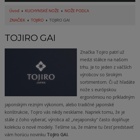
Úvod
KUCHYNSKÉ NOŽE
NOŽE PODĽA
ZNAČIEK
TOJIRO
TOJIRO GAI
TOJIRO GAI
Značka Tojiro patrí už
medzi stálice na našom
trhu. Je to jeden z väčších
výrobcov so širokým
sortimentom. Či už hľadáte
nože s európskou
ergonómiou no príkladným
japonským rezným výkonom, alebo tradičné japonské
konštrukcie, Tojiro vás nikdy nesklame. Napriek tomu, že je
stále z čoho vyberať, výrobca až „nejaponsky“ často doplňuje
kolekciu o nové modely. Tešíme sa, že máme tu česť predstaviť
vám horúcu novinku
Tojiro GAI.