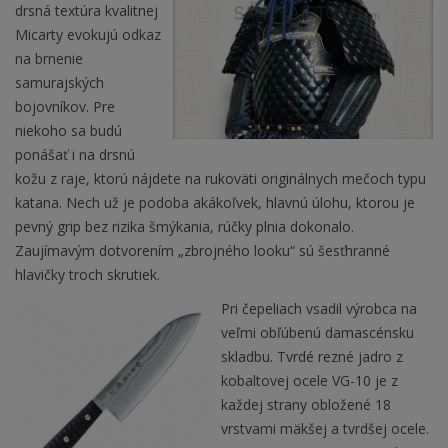
drsná textúra kvalitnej
Micarty evokujú odkaz
na brnenie
samurajských
bojovníkov. Pre
niekoho sa budú
ponášať i na drsnú
kožu z raje, ktorú nájdete na rukoväti originálnych mečoch typu
katana. Nech už je podoba akákoľvek, hlavnú úlohu, ktorou je
pevný grip bez rizika šmýkania, rúčky plnia dokonalo.
Zaujímavým dotvorením „zbrojného looku“ sú šesťhranné
hlavičky troch skrutiek.
Pri čepeliach vsadil výrobca na
veľmi obľúbenú damascénsku
skladbu. Tvrdé rezné jadro z
kobaltovej ocele VG-10 je z
každej strany obložené 18
vrstvami mäkšej a tvrdšej ocele.