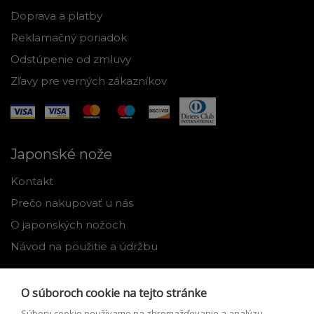
Doprava a platby
Reklamačný poriadok
Odstúpenie od zmluvy
Zľavy pre verných zákazníkov
Japonské nože
Kontakt
Prečo nakupovať u nás
O japonských nožoch
Návod na použitie a údržbu
Nástroje
O súboroch cookie na tejto stránke
Registrácia
Súbory cookie používame na zhromažďovanie a analýzu