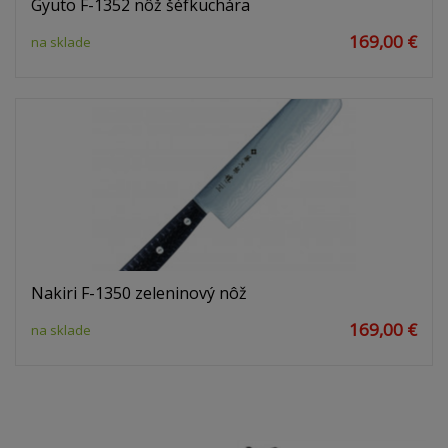
Gyuto F-1352 nôž šéfkuchára
169,00 €
na sklade
Nakiri F-1350 zeleninový nôž
169,00 €
na sklade