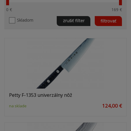
0 €
169 €
Skladom
zrušiť filter
filtrovať
Petty F-1353 univerzálny nôž
124,00 €
na sklade