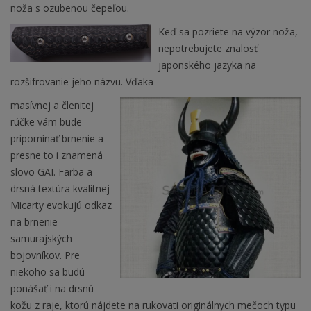
noža s ozubenou čepeľou.
Keď sa pozriete na výzor noža,
nepotrebujete znalosť
japonského jazyka na
rozšifrovanie jeho názvu. Vďaka
masívnej a členitej
rúčke vám bude
pripomínať brnenie a
presne to i znamená
slovo GAI. Farba a
drsná textúra kvalitnej
Micarty evokujú odkaz
na brnenie
samurajských
bojovníkov. Pre
niekoho sa budú
ponášať i na drsnú
kožu z raje, ktorú nájdete na rukoväti originálnych mečoch typu