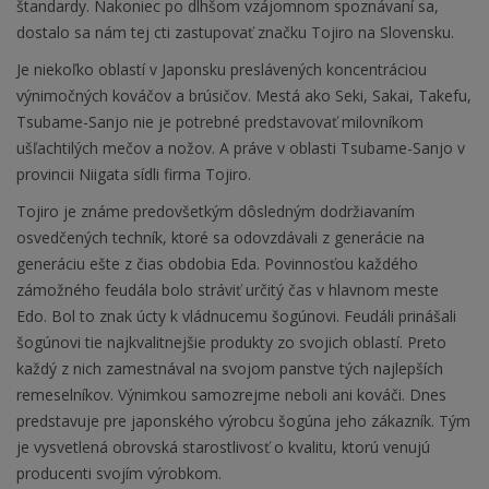
štandardy. Nakoniec po dlhšom vzájomnom spoznávaní sa,
dostalo sa nám tej cti zastupovať značku Tojiro na Slovensku.
Je niekoľko oblastí v Japonsku preslávených koncentráciou
výnimočných kováčov a brúsičov. Mestá ako Seki, Sakai, Takefu,
Tsubame-Sanjo nie je potrebné predstavovať milovníkom
ušľachtilých mečov a nožov. A práve v oblasti Tsubame-Sanjo v
provincii Niigata sídli firma Tojiro.
Tojiro je známe predovšetkým dôsledným dodržiavaním
osvedčených techník, ktoré sa odovzdávali z generácie na
generáciu ešte z čias obdobia Eda. Povinnosťou každého
zámožného feudála bolo stráviť určitý čas v hlavnom meste
Edo. Bol to znak úcty k vládnucemu šogúnovi. Feudáli prinášali
šogúnovi tie najkvalitnejšie produkty zo svojich oblastí. Preto
každý z nich zamestnával na svojom panstve tých najlepších
remeselníkov. Výnimkou samozrejme neboli ani kováči. Dnes
predstavuje pre japonského výrobcu šogúna jeho zákazník. Tým
je vysvetlená obrovská starostlivosť o kvalitu, ktorú venujú
producenti svojím výrobkom.