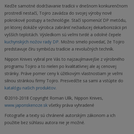
Keďže samotné dodržiavanie tradícii v dnešnom konkurenčnom
prostredí nestačí, Tojiro zavádza do svojej výroby nové
pokrokové postupy a technológie. Stačí spomenúť DP metódu,
pri ktorej dokáže výrobca zabrániť nežiaducej dekarbonizácii pri
vyšších teplotách. Výsledkom sú veľmi tvrdé a odolné čepele
kuchynských nožov rady DP
. Možno smelo povedať, že Tojiro
predstavuje číru symbiózu tradície a revolučných techník.
Nippon Knives vybral pre Vás to najzaujímavejšie z výrobného
programu Tojiro a to nielen po kvalitatívnej ale aj cenovej
stránky. Práve pomer ceny k úžitkovým vlastnostiam je veľmi
silnou stránkou firmy Tojiro. Presvedčte sa sami a vstúpte do
katalógu našich produktov.
©2010-2018 Copyright Roman Ulík, Nippon Knives,
www.japonskenoze.sk
všetky práva vyhradené
Fotografie a texty sú chránené autorským zákonom a ich
použitie bez súhlasu autora nie je možné.