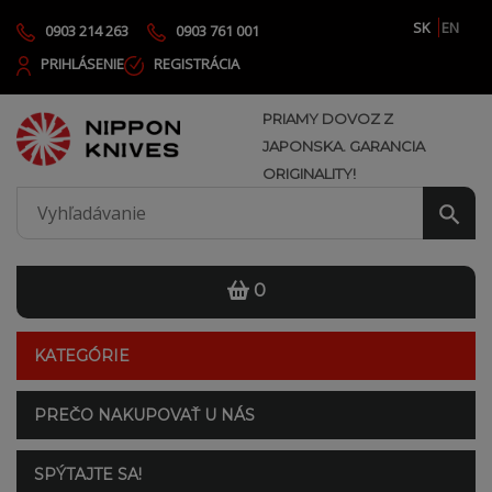
SK
EN
0903 214 263
0903 761 001
PRIHLÁSENIE
REGISTRÁCIA
PRIAMY DOVOZ Z
JAPONSKA. GARANCIA
ORIGINALITY!
0
KATEGÓRIE
PREČO NAKUPOVAŤ U NÁS
SPÝTAJTE SA!