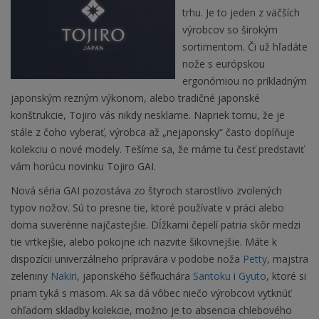
trhu. Je to jeden z väčších
výrobcov so širokým
sortimentom. Či už hľadáte
nože s európskou
ergonómiou no príkladným
japonským rezným výkonom, alebo tradičné japonské
konštrukcie, Tojiro vás nikdy nesklame. Napriek tomu, že je
stále z čoho vyberať, výrobca až „nejaponsky“ často doplňuje
kolekciu o nové modely. Tešíme sa, že máme tu česť predstaviť
vám horúcu novinku Tojiro GAI.
Nová séria GAI pozostáva zo štyroch starostlivo zvolených
typov nožov. Sú to presne tie, ktoré používate v práci alebo
doma suverénne najčastejšie. Dĺžkami čepelí patria skôr medzi
tie vrtkejšie, alebo pokojne ich nazvite šikovnejšie. Máte k
dispozícii univerzálneho prípravára v podobe noža
Petty
, majstra
zeleniny
Nakiri
, japonského šéfkuchára
Santoku
i
Gyuto
, ktoré si
priam tyká s mäsom. Ak sa dá vôbec niečo výrobcovi vytknúť
ohľadom skladby kolekcie, možno je to absencia chlebového