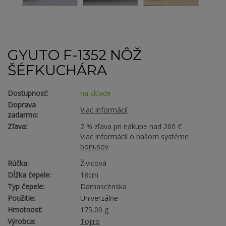
GYUTO F-1352 NÔŽ
ŠÉFKUCHÁRA
Dostupnosť:
na sklade
Doprava
Viac informácií
zadarmo:
Zľava:
2 % zľava pri nákupe nad 200 €
Viac informácií o našom systéme
bonusov
Rúčka:
Živicová
Dĺžka čepele:
18cm
Typ čepele:
Damascénska
Použitie:
Univerzálne
Hmotnosť:
175,00 g
Výrobca:
Tojiro