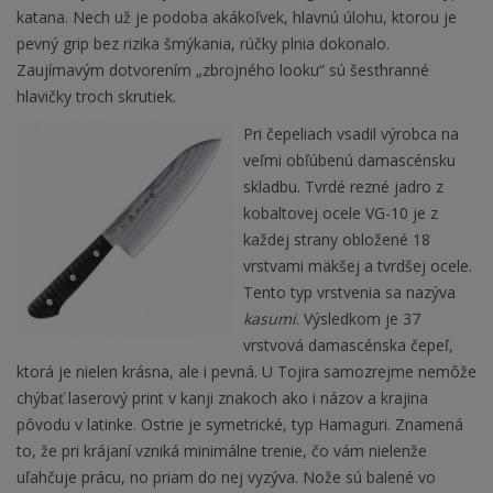
katana. Nech už je podoba akákoľvek, hlavnú úlohu, ktorou je
pevný grip bez rizika šmýkania, rúčky plnia dokonalo.
Zaujímavým dotvorením „zbrojného looku“ sú šesťhranné
hlavičky troch skrutiek.
Pri čepeliach vsadil výrobca na
veľmi obľúbenú damascénsku
skladbu. Tvrdé rezné jadro z
kobaltovej ocele VG-10 je z
každej strany obložené 18
vrstvami mäkšej a tvrdšej ocele.
Tento typ vrstvenia sa nazýva
kasumi
. Výsledkom je 37
vrstvová damascénska čepeľ,
ktorá je nielen krásna, ale i pevná. U Tojira samozrejme nemôže
chýbať laserový print v kanji znakoch ako i názov a krajina
pôvodu v latinke. Ostrie je symetrické, typ Hamaguri. Znamená
to, že pri krájaní vzniká minimálne trenie, čo vám nielenže
uľahčuje prácu, no priam do nej vyzýva. Nože sú balené vo