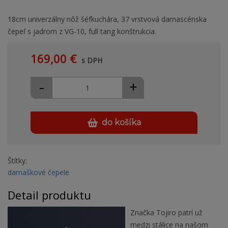
18cm univerzálny nôž šéfkuchára, 37 vrstvová damascénska
čepeľ s jadrom z VG-10, full tang konštrukcia.
169,00 €
s DPH
-
+
do košíka
Štítky:
damaškové čepele
Detail produktu
Značka Tojiro patrí už
medzi stálice na našom