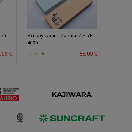
meň
Brúsny kameň Zanmai WS-YE-
4000
,00 €
65,00 €
na sklade