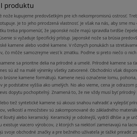
il produktu
é nože kupujeme predovšetkým pre ich nekompromisnú ostrosť. Treba
tupuje. Je to jeho prirodzená vlastnosť. Je však na nás, aby sme mu op
tku treba pripomenúť, že japonské nože majú spravidla tvrdšie čepele
rúsenie si vyžaduje špecifický prístup. Japonské nože sa brúsia pre
nské kamene alebo vodné kamene. V rôznych ponukách sa stretávame 
, čo môže samozrejme viesť k zmätku. Poďme si preto niečo o nich
amene sa prioritne delia na prírodné a umelé. Prírodné kamene sa ťaži
Dnes sú až na malé výnimky všetky zatvorené. Obchodníci však disp
ho brúsne kamene formátujú. Kamene nesú označenie lomu, pohoria, t
 je podstatne vyššia ako umelých. No ako vieme, cena je odrazom p
evis dopytu pochopiteľný. Znamená to, že nie vždy musí byť prírodný 
ebo tiež syntetické kamene sú akousi snahou nahradiť a vylepšiť prí
lov, veľkostí a množstiev sú zakomponované do základného materiálu
 ílovitý alebo keramický. Keramický je odolnejší, vydrží dlhšie a je u
 existuje viacero výrobcov, z ktorých sa niektorí zameriavajú na lacnej
ú svoje obchodné značky a pre bežného užívateľa je ťažké priradiť z