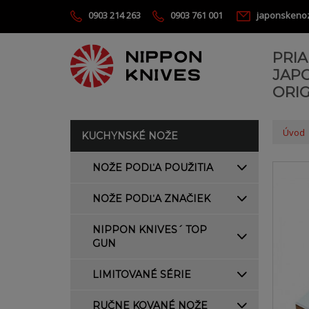
0903 214 263
0903 761 001
japonskeno
PRI
JAP
ORIG
Úvod
KUCHYNSKÉ NOŽE
NOŽE PODĽA POUŽITIA
NOŽE PODĽA ZNAČIEK
NIPPON KNIVES´ TOP
GUN
LIMITOVANÉ SÉRIE
RUČNE KOVANÉ NOŽE