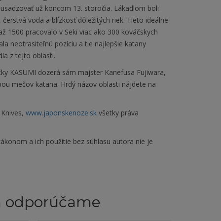
li usadzovať už koncom 13. storočia. Lákadlom boli
čerstvá voda a blízkosť dôležitých riek. Tieto ideálne
až 1500 pracovalo v Seki viac ako 300 kováčskych
ala neotrasiteľnú pozíciu a tie najlepšie katany
a z tejto oblasti.
čky KASUMI dozerá sám majster Kanefusa Fujiwara,
obou mečov katana. Hrdý názov oblasti nájdete na
 Knives,
www.japonskenoze.sk
všetky práva
ákonom a ich použitie bez súhlasu autora nie je
m odporúčame