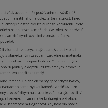
 si však uvedomiť, že používaním sa každý nôž
äť prinavrátili jeho najdôležitejšiu vlastnosť. Hneď
 a jemnejšie ostrie ako ich európski konkurenti. Preto
dovšetkým na brúsnych kameňoch. Častokrát sa nazývajú
s diametrálnymi rozdielmi v cenách brúsnych
 povedať.
li v lomoch, z ktorých najžiadanejšie boli v okolí
onujú s obmedzenými zásobami základného materiálu,
ypu a nakoniec stupňa tvrdosti. Cena prírodných
omeru ponuky a dopytu. Pri zatvorených lomoch je
kameň kvalitnejší ako umelý.
rodné kamene. Brúsne elementy špecifických tvarov,
 tvoriaceho samotný tvar kameňa /tehlička/. Ten
rčený predovšetkým na brúsenie veľmi tvrdých ocelí. V
šie kamene, iní zase na tie kvalitnejšie a drahšie.
načku k samotnému výrobcovi. Aby bola orientácia