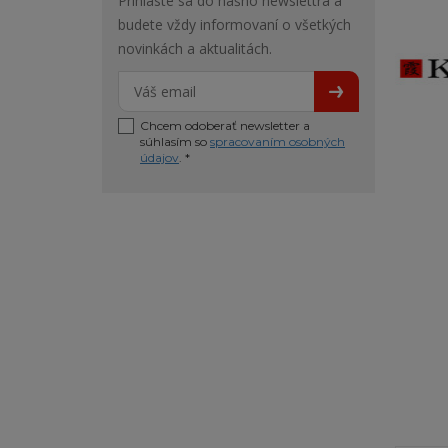
Prihláste sa do nášho newslettra a
budete vždy informovaní o všetkých
novinkách a aktualitách.
Chcem odoberať newsletter a
súhlasím so
spracovaním osobných
údajov
. *