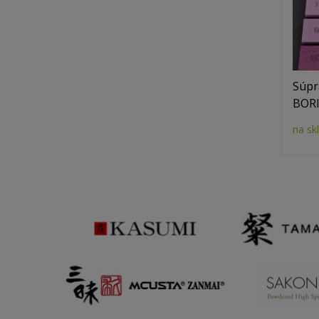
Súpr
BORI
na sk