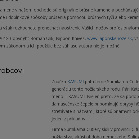
kamene v našom obchode sú originálne brúsne kamene a pochádzajú
e i doplnkové spôsoby brúsenia pomocou brúsnych tyčí alebo keram
a však rozhodnete prenechať naostrenie Vašich nožov profesionálom, s
018 Copyright Roman Ulík, Nippon Knives,
www.japonskenoze.sk,
vš
ým zákonom a ich použitie bez súhlasu autora nie je možné.
robcovi
Značka
KASUMI
patrí firme Sumikama Cutler
generáciu tohto nožiarskeho rodu. Pán Kats
meno – KASUMI. Nielen preto, že sa podobá
damascénske čepele pripomínajú obrysy hôr
stretávate s názvami, ktoré sú priamym od
jeden z príkladov.
Firma Sumikama Cutlery sídli v provincii Gi
nožiarstva, akási obdoba nemeckého Soling