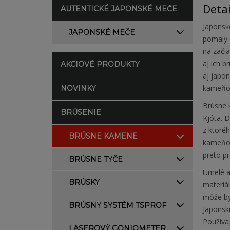
Deta
AUTENTICKÉ JAPONSKÉ MEČE
Japonsk
JAPONSKÉ MEČE
pomaly o
na začia
aj ich b
AKCIOVÉ PRODUKTY
aj japo
kameňov
NOVINKY
Brúsne k
BRÚSENIE
Kjóta. 
z ktoré
BRÚSNE KAMENE
kameňov
preto pr
BRÚSNE TYČE
Umelé al
BRÚSKY
materiá
môže byť
BRÚSNY SYSTÉM TSPROF
Japonsku
Používaj
LASEROVÝ GONIOMETER