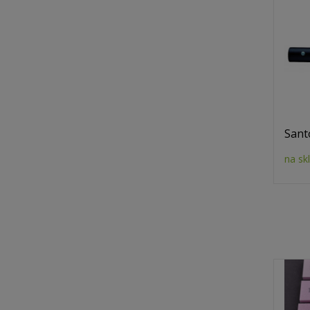
Sant
na sk