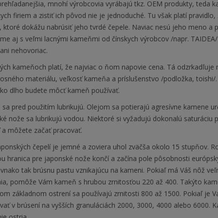
prehľadanejšia, mnohí výrobcovia vyrábajú tkz. OEM produkty, teda 
ych firiem a zistiť ich pôvod nie je jednoduché. Tu však platí pravid
ktoré dokážu nabrúsiť jeho tvrdé čepele. Naviac nesú jeho meno a pr
me aj s veľmi lacnými kameňmi od čínskych výrobcov /napr. TAIDEA/. 
ani nehovoriac.
ých kameňoch platí, že najviac o ňom napovie cena. Tá odzrkadľuje m
 nosného materiálu, veľkosť kameňa a príslušenstvo /podložka, toish
ko dlho budete môcť kameň používať.
sa pred použitím lubrikujú. Olejom sa potierajú agresívne kamene u
é nože sa lubrikujú vodou. Niektoré si vyžadujú dokonalú saturáciu 
 a môžete začať pracovať.
aponských čepelí je jemné a zoviera uhol zväčša okolo 15 stupňov. R
 hranica pre japonské nože končí a začína pole pôsobnosti európskyc
rovnako tak brúsnu pastu vznikajúcu na kameni. Pokiaľ má Váš nôž ve
nia, pomôže Vám kameň s hrubou zrnitosťou 220 až 400. Takýto kameň
om základnom ostrení sa používajú zrnitosti 800 až 1500. Pokiaľ je V
vať v brúsení na vyšších granuláciách 2000, 3000, 4000 alebo 6000. 
ie ostria.