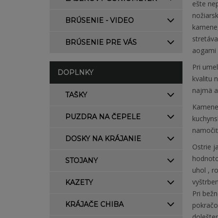
ešte ne
nožiarsk
BRÚSENIE - VIDEO
kamene, 
stretáva
BRÚSENIE PRE VÁS
aogami 
Pri umel
DOPLNKY
kvalitu
najmä a
TAŠKY
Kamene 
PUZDRA NA ČEPELE
kuchynsk
namočiť
DOSKY NA KRÁJANIE
Ostrie j
hodnotou
STOJANY
uhol , 
vyštrbe
KAZETY
Pri bežn
KRÁJAČE CHIBA
pokračo
dolešten