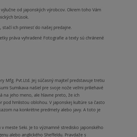
 výlučne od japonských výrobcov. Okrem toho Vám
ických brúsok.
tačí ich priniesť do našej predajne.
etky práva vyhradené Fotografie a texty sú chránené
y Mfg. Pvt.Ltd. Jej súčasný majiteľ predstavuje tretiu
umi Sumikava našiel pre svoje nože veľmi priliehavé
 na jeho meno, ale hlavne preto, že ich
 pod hmlistou oblohou. V japonskej kultúre sa často
kazom na konkrétne predmety alebo javy. A toto je
fu v meste Seki. Je to významné stredisko japonského
enu alebo anglického Sheffeldu. Pravdaže s