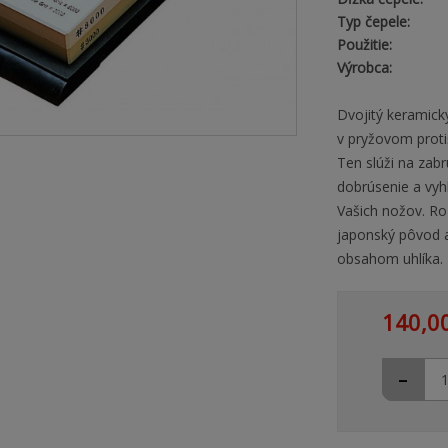
Typ čepele:
Použitie:
Výrobca:
Dvojitý keramick
v pryžovom prot
Ten slúži na zab
dobrúsenie a vyhl
Vašich nožov. R
japonský pôvod a
obsahom uhlíka.
140,0
-