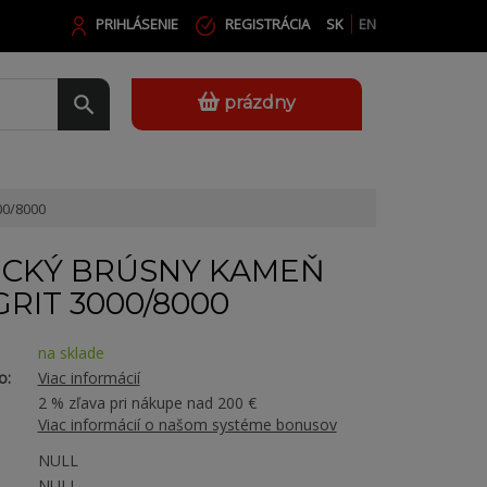
PRIHLÁSENIE
REGISTRÁCIA
SK
EN
prázdny
00/8000
ICKÝ BRÚSNY KAMEŇ
GRIT 3000/8000
na sklade
o:
Viac informácií
2 % zľava pri nákupe nad 200 €
Viac informácií o našom systéme bonusov
NULL
NULL