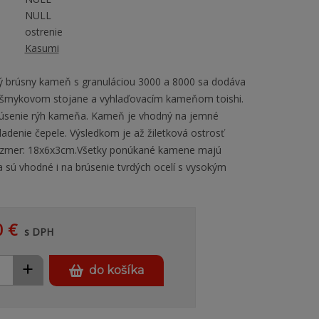
NULL
ostrenie
Kasumi
ý brúsny kameň s granuláciou 3000 a 8000 sa dodáva
išmykovom stojane a vyhlaďovacím kameňom toishi.
rúsenie rýh kameňa. Kameň je vhodný na jemné
adenie čepele. Výsledkom je až žiletková ostrosť
ozmer: 18x6x3cm.Všetky ponúkané kamene majú
 sú vhodné i na brúsenie tvrdých ocelí s vysokým
0 €
s DPH
+
do košíka