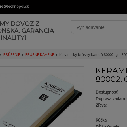
ze@technopol.sk
AMY DOVOZ Z
ONSKA. GARANCIA
INALITY!
BRÚSENIE
BRÚSNE KAMENE
Keramický brúsny kameň 80002, grit 30
KERAM
80002, 
Dostupnosť:
Doprava zadarm
Zľava:
Rúčka:
Dĺžka čepele: