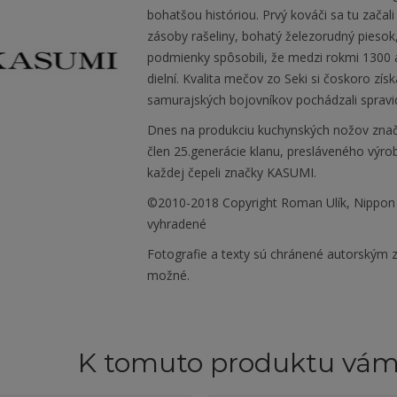
bohatšou históriou. Prvý kováči sa tu zača
zásoby rašeliny, bohatý železorudný piesok, 
podmienky spôsobili, že medzi rokmi 1300 
dielní. Kvalita mečov zo Seki si čoskoro získ
samurajských bojovníkov pochádzali spravidl
Dnes na produkciu kuchynských nožov zna
člen 25.generácie klanu, presláveného výr
každej čepeli značky KASUMI.
©2010-2018 Copyright Roman Ulík, Nippon
vyhradené
Fotografie a texty sú chránené autorským z
možné.
K tomuto produktu vá