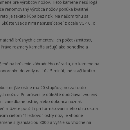
kamene pre výrobcov nožov. Tieto kamene nesú logá
lo, že renomovaný výrobca nožov ponúka kvalitné
eto je takáto kúpa bez rizík. Na našom trhu sa
Skúste však s nimi nabrúsiť čepeľ z ocele VG-10, o
ateriál brúsnych elementov, ich počet /zrnitosť/,
i/. Práve rozmery kameňa určujú ako pohodlne a
rčené na brúsenie záhradného náradia, no kamene na
ponorením do vody na 10-15 minút, iné stačí krátko
obustnejšie ostrie má 20 stupňov, no za touto
h nožov. Pri brúsení je dôležité dodržiavať zvolený
ľmi zanedbané ostrie, alebo dokonca náznak
 môžete použiť i pri formátovaní iného uhlu ostria.
aším cieľom "žiletkovo" ostrý nôž, je vhodné
Kamene s granuláciou 8000 a vyššie sú vhodné na