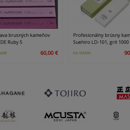
ava brusných kameňov
Profesionálny brúsny ka
DE Ruby 5
Suehiro LD-101, grit 1000
60,00 €
90
lade
na sklade