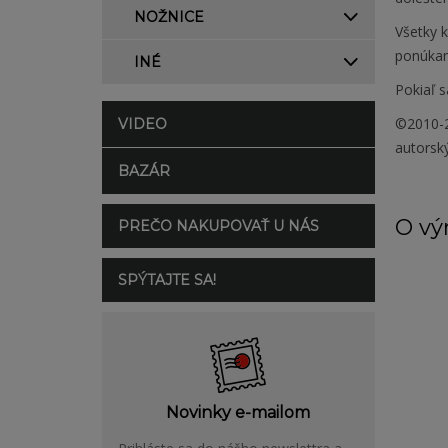
NOŽNICE
Všetky 
ponúkam
INÉ
Pokiaľ s
©2010-2
VIDEO
autorsk
BAZÁR
O vý
PREČO NAKUPOVAŤ U NÁS
SPÝTAJTE SA!
Novinky e-mailom