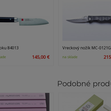
oku 84013
Vreckový nožík MC-0121G
145,00 €
215
lade
na sklade
Podobné prod