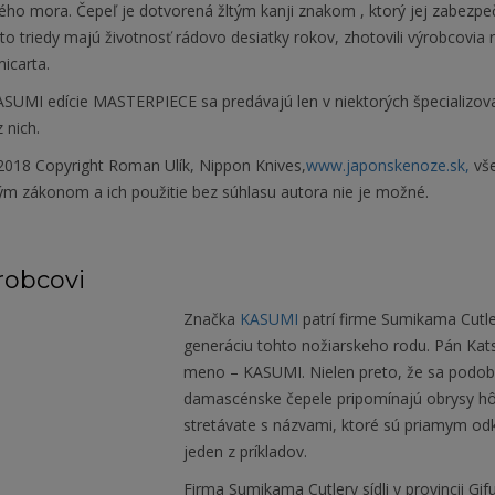
ého mora. Čepeľ je dotvorená žltým kanji znakom , ktorý jej zabezp
to triedy majú životnosť rádovo desiatky rokov, zhotovili výrobcovia
icarta.
SUMI edície MASTERPIECE sa predávajú len v niektorých špecializova
 nich.
018 Copyright Roman Ulík, Nippon Knives,
www.japonskenoze.sk,
vše
ým zákonom a ich použitie bez súhlasu autora nie je možné.
robcovi
Značka
KASUMI
patrí firme Sumikama Cutler
generáciu tohto nožiarskeho rodu. Pán Kats
meno – KASUMI. Nielen preto, že sa podobá
damascénske čepele pripomínajú obrysy hôr
stretávate s názvami, ktoré sú priamym od
jeden z príkladov.
Firma Sumikama Cutlery sídli v provincii Gi