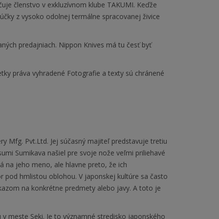
ečuje členstvo v exkluzívnom klube TAKUMI. Keďže
 rúčky z vysoko odolnej termálne spracovanej živice
ných predajniach. Nippon Knives má tu česť byť
tky práva vyhradené Fotografie a texty sú chránené
y Mfg. Pvt.Ltd. Jej súčasný majiteľ predstavuje tretiu
umi Sumikava našiel pre svoje nože veľmi priliehavé
 na jeho meno, ale hlavne preto, že ich
 pod hmlistou oblohou. V japonskej kultúre sa často
kazom na konkrétne predmety alebo javy. A toto je
fu v meste Seki. Je to významné stredisko japonského