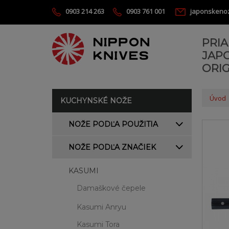
0903 214 263
0903 761 001
japonskeno
PRI
JAP
ORIG
Úvod
KUCHYNSKÉ NOŽE
NOŽE PODĽA POUŽITIA
NOŽE PODĽA ZNAČIEK
KASUMI
Damaškové čepele
Kasumi Anryu
Kasumi Tora