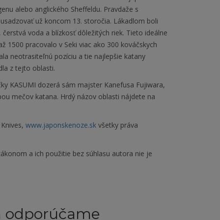
enu alebo anglického Sheffeldu. Pravdaže s
li usadzovať už koncom 13. storočia. Lákadlom boli
čerstvá voda a blízkosť dôležitých riek. Tieto ideálne
až 1500 pracovalo v Seki viac ako 300 kováčskych
ala neotrasiteľnú pozíciu a tie najlepšie katany
a z tejto oblasti.
čky KASUMI dozerá sám majster Kanefusa Fujiwara,
obou mečov katana. Hrdý názov oblasti nájdete na
 Knives,
www.japonskenoze.sk
všetky práva
ákonom a ich použitie bez súhlasu autora nie je
m odporúčame