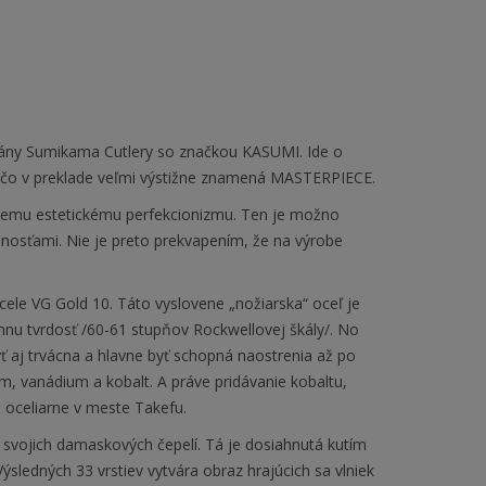
brány Sumikama Cutlery so značkou KASUMI. Ide o
 čo v preklade veľmi výstižne znamená MASTERPIECE.
útnemu estetickému perfekcionizmu. Ten je možno
enosťami. Nie je preto prekvapením, že na výrobe
ele VG Gold 10. Táto vyslovene „nožiarska“ oceľ je
mnu tvrdosť /60-61 stupňov Rockwellovej škály/. No
ť aj trvácna a hlavne byť schopná naostrenia až po
m, vanádium a kobalt. A práve pridávanie kobaltu,
 oceliarne v meste Takefu.
ojich damaskových čepelí. Tá je dosiahnutá kutím
Výsledných 33 vrstiev vytvára obraz hrajúcich sa vlniek