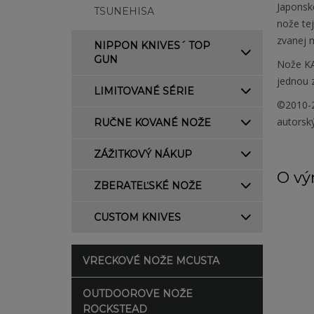
Japonsk
TSUNEHISA
nože tej
zvanej m
NIPPON KNIVES´ TOP
GUN
Nože KA
jednou z
LIMITOVANÉ SÉRIE
©2010-2
autorsk
RUČNE KOVANÉ NOŽE
ZÁŽITKOVÝ NÁKUP
O vý
ZBERATEĽSKÉ NOŽE
CUSTOM KNIVES
VRECKOVÉ NOŽE MCUSTA
OUTDOOROVE NOŽE
ROCKSTEAD