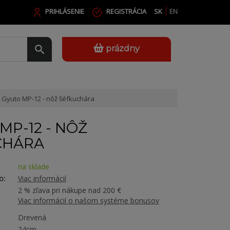
PRIHLÁSENIE
REGISTRÁCIA
SK
EN
prázdny
Gyuto MP-12 - nôž šéfkuchára
MP-12 - NÔŽ
CHÁRA
na sklade
o:
Viac informácií
2 % zľava pri nákupe nad 200 €
Viac informácií o našom systéme bonusov
Drevená
24cm