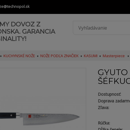
ze@technopol.sk
AMY DOVOZ Z
ONSKA. GARANCIA
INALITY!
KUCHYNSKÉ NOŽE
NOŽE PODĽA ZNAČIEK
KASUMI
Masterpiece
GYUTO 
ŠÉFKU
Dostupnosť:
Doprava zadarm
Zľava:
Rúčka:
Dĺžka čepele: