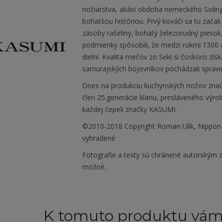
nožiarstva, akási obdoba nemeckého Soling
bohatšou históriou. Prvý kováči sa tu zača
zásoby rašeliny, bohatý železorudný piesok, 
podmienky spôsobili, že medzi rokmi 1300 
dielní. Kvalita mečov zo Seki si čoskoro získ
samurajských bojovníkov pochádzali spravidl
Dnes na produkciu kuchynských nožov zna
člen 25.generácie klanu, presláveného výr
každej čepeli značky KASUMI.
©2010-2018 Copyright Roman Ulík, Nippon
vyhradené
Fotografie a texty sú chránené autorským z
možné.
K tomuto produktu vá