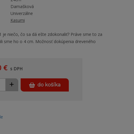
Damašková
Univerzálne
Kasumi
1 je niečo, čo sa dá ešte zdokonaliť? Práve sme to za
čšili sme ho o 4 cm. Možnosť dokúpenia dreveného
0 €
s DPH
+
do košíka
le