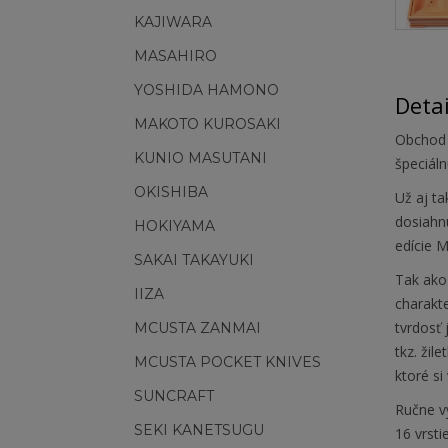
KAJIWARA
MASAHIRO
YOSHIDA HAMONO
Deta
MAKOTO KUROSAKI
Obchod 
KUNIO MASUTANI
špeciál
OKISHIBA
Už aj t
dosiahn
HOKIYAMA
edície M
SAKAI TAKAYUKI
Tak ako
IIZA
charakte
tvrdosť 
MCUSTA ZANMAI
tkz. žil
MCUSTA POCKET KNIVES
ktoré s
SUNCRAFT
Ručne v
SEKI KANETSUGU
16 vrsti