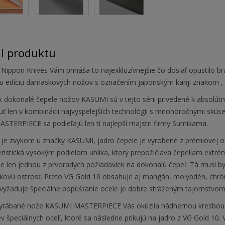
il produktu
Nippon Knives Vám prináša to najexkluzívnejšie čo dosiaľ opustilo 
nu edíciu damaskových nožov s označením japonským kanji znakom ,
ak dokonalé čepele nožov KASUMI sú v tejto sérii privedené k absol
uť len v kombinácii najvyspelejších technológii s mnohoročnými skús
ASTERPIECE sa podieľajú len tí najlepší majstri firmy Sumikama.
 je zvykom u značky KASUMI, jadro čepele je vyrobené z prémiovej oc
ristická vysokým podielom uhlíka, ktorý prepožičiava čepeliam extré
je len jednou z prvoradých požiadaviek na dokonalú čepeľ. Tá musí by
etkovú ostrosť. Preto VG Gold 10 obsahuje aj mangán, molybdén, chró
i vyžaduje špeciálne popúšťanie ocele je dobre stráženým tajomstvom
yrábané nože KASUMI MASTERPIECE Vás okúzlia nádhernou kresbou sv
ev špeciálnych ocelí, ktoré sa následne prikujú na jadro z VG Gold 10. 