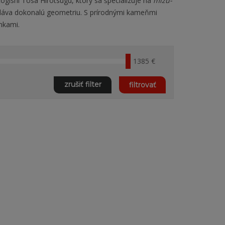
togishi
Tosa Hirotsugu, ktorý sa špecializuje na
mizu-
áva dokonalú geometriu. S prírodnými kameňmi
nkami.
1385 €
zrušiť filter
filtrovať