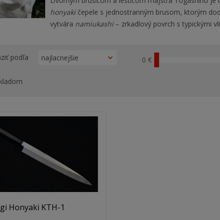
Dvorným brúsičom a leštičom majstra Togashiho je 
honyaki
čepele s jednostranným brusom, ktorým dod
vytvára
namiukashi
– zrkadlový povrch s typickými vl
ziť podľa
0 €
kladom
gi Honyaki KTH-1