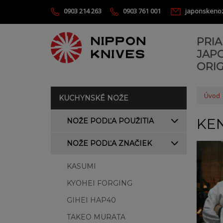
0903 214 263
0903 761 001
japonskeno
PRI
JAP
ORIG
Úvod
KUCHYNSKÉ NOŽE
KEN
NOŽE PODĽA POUŽITIA
NOŽE PODĽA ZNAČIEK
KASUMI
KYOHEI FORGING
GIHEI HAP40
TAKEO MURATA