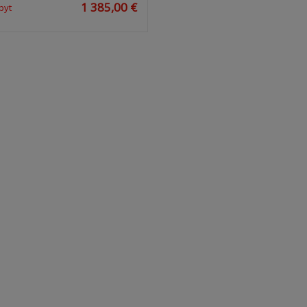
1 385,00 €
pyt