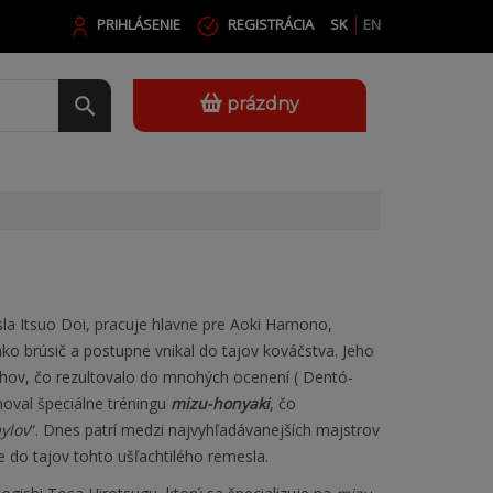
PRIHLÁSENIE
REGISTRÁCIA
SK
EN
prázdny
sla Itsuo Doi, pracuje hlavne pre Aoki Hamono,
ako brúsič a postupne vnikal do tajov kováčstva. Jeho
hov, čo rezultovalo do mnohých ocenení ( Dentó-
enoval špeciálne tréningu
mizu-honyaki
, čo
ylov
“. Dnes patrí medzi najvyhľadávanejších majstrov
e do tajov tohto ušľachtilého remesla.