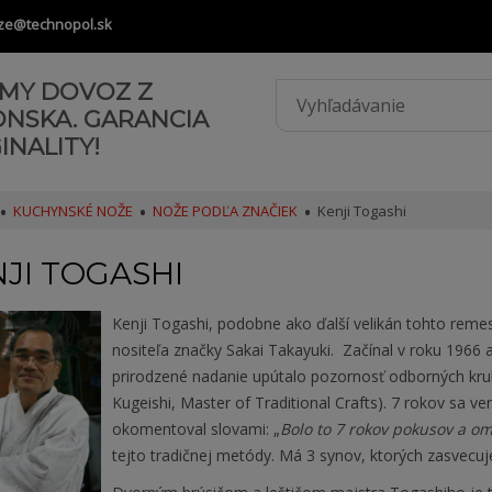
ze@technopol.sk
AMY DOVOZ Z
ONSKA. GARANCIA
INALITY!
KUCHYNSKÉ NOŽE
NOŽE PODĽA ZNAČIEK
Kenji Togashi
JI TOGASHI
Kenji Togashi, podobne ako ďalší velikán tohto reme
nositeľa značky Sakai Takayuki.
Začínal v roku 1966 
prirodzené nadanie upútalo pozornosť odborných kru
Kugeishi, Master of Traditional Crafts). 7 rokov sa v
okomentoval slovami: „
Bolo to 7 rokov pokusov a om
tejto tradičnej metódy. Má 3 synov, ktorých zasvecuj