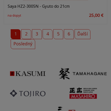
Saya HZ2-3005N - Gyuto do 21cm
25,00 €
na dopyt
1
2
3
4
5
6
Ďalší
Posledný