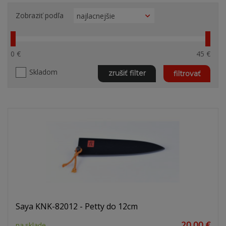
Zobraziť podľa
0 €
45 €
Skladom
zrušiť filter
filtrovať
Saya KNK-82012 - Petty do 12cm
20,00 €
na sklade