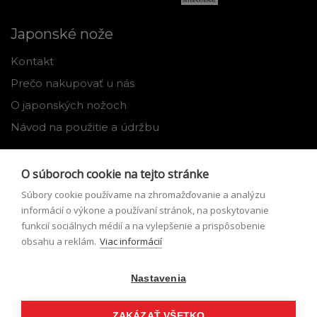
Japonské nože
Kontakt
Prečo nakupovať u nás
O japonských nožoch
Návod na použitie a údržbu
Nástroje
O súboroch cookie na tejto stránke
Registrácia
Súbory cookie používame na zhromažďovanie a analýzu
Môj profil
informácií o výkone a používaní stránok, na poskytovanie
funkcií sociálnych médií a na vylepšenie a prispôsobenie
Zabudnuté heslo
obsahu a reklám.
Viac informácií
Odstúpenie od zmluvy
Nastavenia
Podmienky odstúpenia od zmluvy
Formulár pre odstúpenie od zmluvy
ZAKÁZAŤ VŠETKO