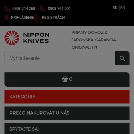
SK
EN
0903 214 263
0903 761 001
PRIHLÁSENIE
REGISTRÁCIA
PRIAMY DOVOZ Z
JAPONSKA. GARANCIA
ORIGINALITY!
0
KATEGÓRIE
PREČO NAKUPOVAŤ U NÁS
SPÝTAJTE SA!