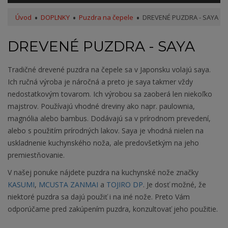
Úvod
DOPLNKY
Puzdra na čepele
DREVENÉ PUZDRA - SAYA
DREVENÉ PUZDRA - SAYA
Tradičné drevené puzdra na čepele sa v Japonsku volajú saya.
Ich ručná výroba je náročná a preto je saya takmer vždy
nedostatkovým tovarom. Ich výrobou sa zaoberá len niekoľko
majstrov. Používajú vhodné dreviny ako napr. paulownia,
magnólia alebo bambus. Dodávajú sa v prírodnom prevedení,
alebo s použitím prírodných lakov. Saya je vhodná nielen na
uskladnenie kuchynského noža, ale predovšetkým na jeho
premiestňovanie.
V našej ponuke nájdete puzdra na kuchynské nože značky
KASUMI
,
MCUSTA ZANMAI
a
TOJIRO DP
. Je dosť možné, že
niektoré puzdra sa dajú použiť i na iné nože. Preto Vám
odporúčame pred zakúpením puzdra, konzultovať jeho použitie.