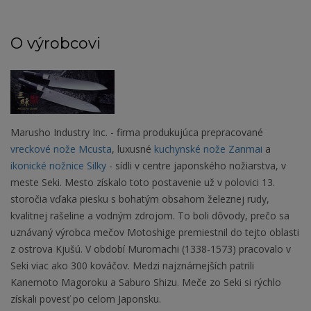
O výrobcovi
Marusho Industry Inc. - firma produkujúca prepracované
vreckové nože Mcusta
, luxusné
kuchynské nože Zanmai
a
ikonické nožnice Silky
- sídli v centre japonského nožiarstva, v
meste Seki. Mesto získalo toto postavenie už v polovici 13.
storočia vďaka piesku s bohatým obsahom železnej rudy,
kvalitnej rašeline a vodným zdrojom. To boli dôvody, prečo sa
uznávaný výrobca mečov Motoshige premiestnil do tejto oblasti
z ostrova Kjušú. V období Muromachi (1338-1573) pracovalo v
Seki viac ako 300 kováčov. Medzi najznámejších patrili
Kanemoto Magoroku a Saburo Shizu. Meče zo Seki si rýchlo
získali povesť po celom Japonsku.