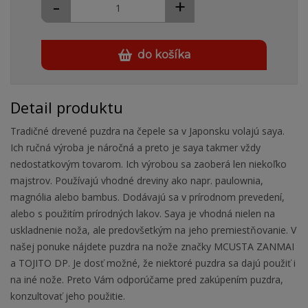
-
+
do košíka
Detail produktu
Tradičné drevené puzdra na čepele sa v Japonsku volajú saya.
Ich ručná výroba je náročná a preto je saya takmer vždy
nedostatkovým tovarom. Ich výrobou sa zaoberá len niekoľko
majstrov. Používajú vhodné dreviny ako napr. paulownia,
magnólia alebo bambus. Dodávajú sa v prírodnom prevedení,
alebo s použitím prírodných lakov. Saya je vhodná nielen na
uskladnenie noža, ale predovšetkým na jeho premiestňovanie. V
našej ponuke nájdete puzdra na nože značky MCUSTA ZANMAI
a TOJITO DP. Je dosť možné, že niektoré puzdra sa dajú použiť i
na iné nože. Preto Vám odporúčame pred zakúpením puzdra,
konzultovať jeho použitie.