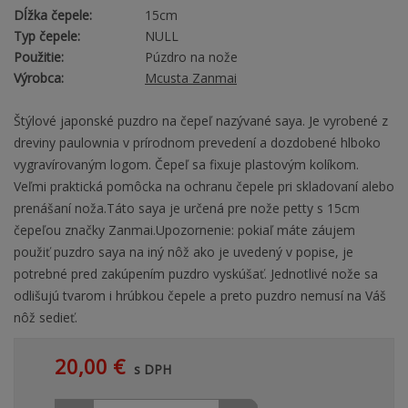
Dĺžka čepele:
15cm
Typ čepele:
NULL
Použitie:
Púzdro na nože
Výrobca:
Mcusta Zanmai
Štýlové japonské puzdro na čepeľ nazývané saya. Je vyrobené z
dreviny paulownia v prírodnom prevedení a dozdobené hlboko
vygravírovaným logom. Čepeľ sa fixuje plastovým kolíkom.
Veľmi praktická pomôcka na ochranu čepele pri skladovaní alebo
prenášaní noža.Táto saya je určená pre nože petty s 15cm
čepeľou značky Zanmai.Upozornenie: pokiaľ máte záujem
použiť puzdro saya na iný nôž ako je uvedený v popise, je
potrebné pred zakúpením puzdro vyskúšať. Jednotlivé nože sa
odlišujú tvarom i hrúbkou čepele a preto puzdro nemusí na Váš
nôž sedieť.
20,00 €
s DPH