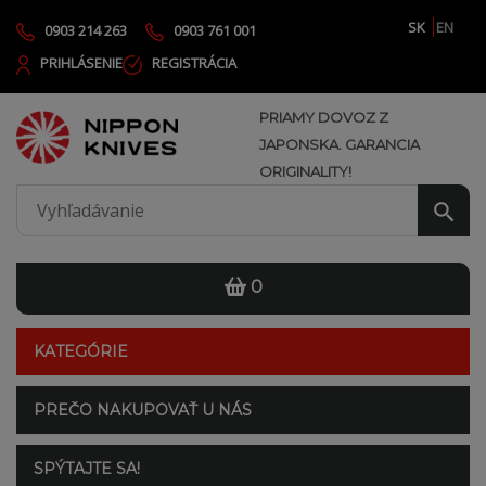
SK
EN
0903 214 263
0903 761 001
PRIHLÁSENIE
REGISTRÁCIA
PRIAMY DOVOZ Z
JAPONSKA. GARANCIA
ORIGINALITY!
0
KATEGÓRIE
PREČO NAKUPOVAŤ U NÁS
SPÝTAJTE SA!