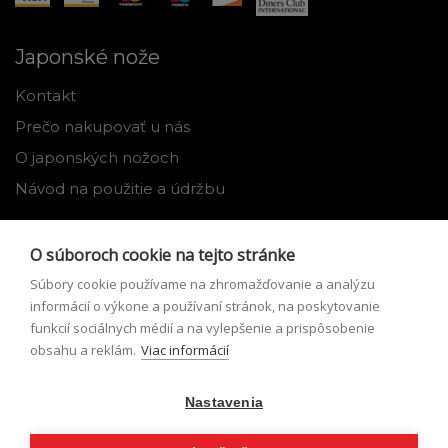
Japonské nože
Kontakt
Prečo nakupovať u nás
O japonských nožoch
Návod na použitie a údržbu
Nástroje
O súboroch cookie na tejto stránke
Registrácia
Súbory cookie používame na zhromažďovanie a analýzu
Môj profil
informácií o výkone a používaní stránok, na poskytovanie
funkcií sociálnych médií a na vylepšenie a prispôsobenie
Zabudnuté heslo
obsahu a reklám.
Viac informácií
Odstúpenie od zmluvy
Nastavenia
Podmienky odstúpenia od zmluvy
Formulár pre odstúpenie od zmluvy