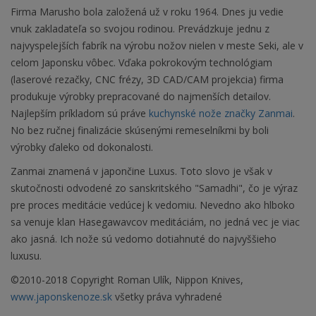
Firma Marusho bola založená už v roku 1964. Dnes ju vedie
vnuk zakladateľa so svojou rodinou. Prevádzkuje jednu z
najvyspelejších fabrík na výrobu nožov nielen v meste Seki, ale v
celom Japonsku vôbec. Vďaka pokrokovým technológiam
(laserové rezačky, CNC frézy, 3D CAD/CAM projekcia) firma
produkuje výrobky prepracované do najmenších detailov.
Najlepším príkladom sú práve
kuchynské nože značky Zanmai
.
No bez ručnej finalizácie skúsenými remeselníkmi by boli
výrobky ďaleko od dokonalosti.
Zanmai znamená v japončine Luxus. Toto slovo je však v
skutočnosti odvodené zo sanskritského "Samadhi", čo je výraz
pre proces meditácie vedúcej k vedomiu. Nevedno ako hlboko
sa venuje klan Hasegawavcov meditáciám, no jedná vec je viac
ako jasná. Ich nože sú vedomo dotiahnuté do najvyššieho
luxusu.
©2010-2018 Copyright Roman Ulík, Nippon Knives,
www.japonskenoze.sk
všetky práva vyhradené