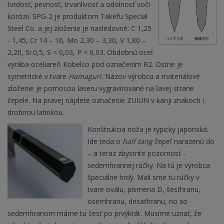
tvrdosť, pevnosť, trvanlivosť a odolnosť voči
korózii. SPG-2 je produktom Takefu Special
Steel Co. a jej zloženie je nasledovné: C 1,25
- 1,45, Cr 14 – 16, Mo 2,30 – 3,30, V 1,80 –
2,20, Si 0,5, S < 0,03, P < 0,03. Obdobnú oceľ
vyrába oceliareň Kobelco pod označením R2. Ostrie je
symetrické v tvare
Hamaguri
. Názov výrobcu a materiálové
zloženie je pomocou laseru vygravírované na ľavej strane
čepele. Na pravej nájdete označenie ZUIUN v kanji znakoch i
drobnou latinkou.
Konštrukcia noža je typicky japonská.
Ide teda o
half tang
čepeľ narazenú do
– a teraz zbystrite pozornosť -
sedemhrannej rúčky. Na tú je výrobca
špeciálne hrdý. Mali sme tu rúčky v
tvare oválu, písmena D, šesťhranu,
osemhranu, desaťhranu, no so
sedemhranom máme tu česť po prvýkrát. Musíme uznať, že