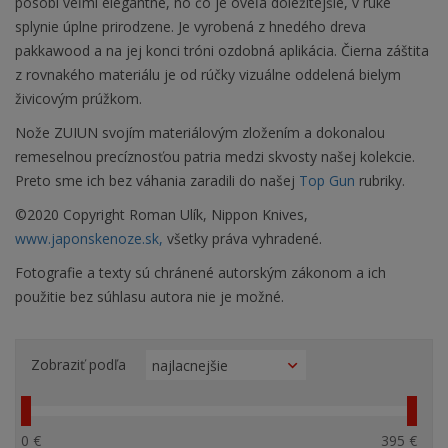
pôsobí veľmi elegantne, no čo je oveľa dôležitejšie, v ruke
splynie úplne prirodzene. Je vyrobená z hnedého dreva
pakkawood a na jej konci tróni ozdobná aplikácia. Čierna záštita
z rovnakého materiálu je od rúčky vizuálne oddelená bielym
živicovým prúžkom.
Nože ZUIUN svojím materiálovým zložením a dokonalou
remeselnou precíznosťou patria medzi skvosty našej kolekcie.
Preto sme ich bez váhania zaradili do našej
Top Gun
rubriky.
©2020 Copyright Roman Ulík, Nippon Knives,
www.japonskenoze.sk,
všetky práva vyhradené.
Fotografie a texty sú chránené autorským zákonom a ich
použitie bez súhlasu autora nie je možné.
Zobraziť podľa
0 €
395 €