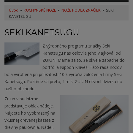
Úvod
KUCHYNSKÉ NOŽE
NOŽE PODĽA ZNAČIEK
SEKI
KANETSUGU
SEKI KANETSUGU
Z výrobného programu značky Seki
Kanetsugu nás oslovila jeho vlajková loď
ZUIUN. Máme za to, že skvele zapadne do
portfólia Nippon Knives. Táto rada nožov
bola vyrobená pri príležitosti 100. výročia založenia firmy Seki
Kanetsugu. Pozrime sa preto, čím si ZUIUN otvoril dvierka do
nášho obchodu.
Zuiun v budhizme
predstavuje oblak nádeje.
Nájdete ho vyobrazený na
vkusnej drevenej kazete z
dreviny paulownia. Nádej,