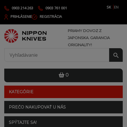
SK
EN
0903 214 263
0903 761 001
PRIHLÁSENIE
REGISTRÁCIA
PRIAMY DOVOZ Z
JAPONSKA. GARANCIA
ORIGINALITY!
0
KATEGÓRIE
PREČO NAKUPOVAŤ U NÁS
SPÝTAJTE SA!