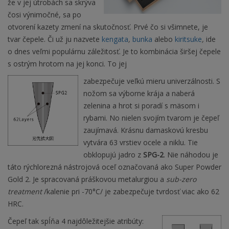
že v jej útrobách sa skrýva
čosi výnimočné, sa po
otvorení kazety zmení na skutočnosť. Prvé čo si všimnete, je
tvar čepele. Či už ju nazvete
kengata
,
bunka
alebo
kiritsuke
,
ide
o dnes veľmi populárnu záležitosť. Je to kombinácia širšej čepele
s ostrým hrotom na jej konci. To jej
zabezpečuje veľkú mieru univerzálnosti. S
nožom sa výborne krája a naberá
zelenina a hrot si poradí s mäsom i
rybami. No nielen svojím tvarom je čepeľ
zaujímavá. Krásnu damaskovú kresbu
vytvára 63 vrstiev ocele a niklu. Tie
obklopujú jadro z
SPG-2
. Nie náhodou je
táto rýchlorezná nástrojová oceľ označovaná ako Super Powder
Gold 2. Je spracovaná práškovou metalurgiou a
sub-zero
treatment
/kalenie pri -70°C/ je zabezpečuje tvrdosť viac ako 62
HRC.
Čepeľ tak spĺňa 4 najdôležitejšie atribúty: