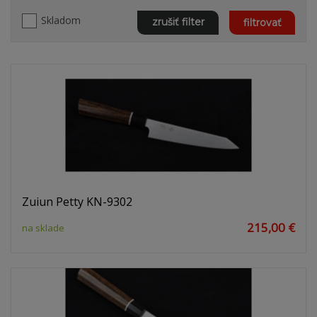
Skladom
zrušiť filter
filtrovať
Zuiun Petty KN-9302
215,00 €
na sklade