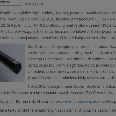
ako 62 HRC.
k spĺňa 4 najdôležitejšie atribúty: tvrdosť, pevnosť, trvanlivosť a odol
m Takefu Special Steel Co. a jej zloženie je nasledovné: C 1,25 - 1,45
,20, Si 0,5, S < 0,03, P < 0,03. Obdobnú oceľ vyrába oceliareň Kobelc
cké v tvare
Hamaguri
. Názov výrobcu a materiálové zloženie je pomo
epele. Na pravej nájdete označenie ZUIUN v kanji znakoch i drobnou 
Konštrukcia noža je typicky japonská. Ide teda o
hal
pozornosť - sedemhrannej rúčky. Na tú je výrobca špe
písmena D, šesťhranu, osemhranu, desaťhranu, no
uznať, že pôsobí veľmi elegantne, no čo je oveľa dôle
z hnedého dreva pakkawood a na jej konci tróni ozdo
je od rúčky vizuálne oddelená bielym živicovým prúž
Nože ZUIUN svojím materiálovým zložením a dokona
lekcie. Preto sme ich bez váhania zaradili do našej
Top Gun
rubriky.
opyright Roman Ulík, Nippon Knives,
www.japonskenoze.sk,
všetky p
fie a texty sú chránené autorským zákonom a ich použitie bez súhlas