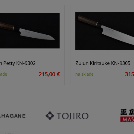
n Petty KN-9302
Zuiun Kiritsuke KN-9305
215,00 €
315
lade
na sklade