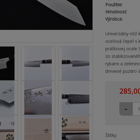
Použitie:
Hmotnosť:
Výrobca:
Univerzálny nôž 
oceľová čepeľ s 
práškovej ocele 
zo stabilizovan
rybami a zelenin
drevené puzdro 
285,0
-
Štítky: