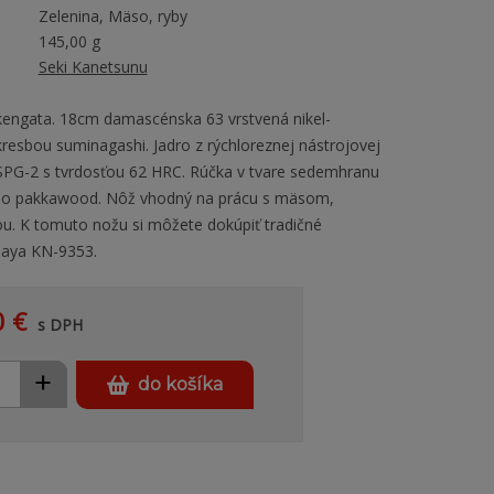
Zelenina, Mäso, ryby
145,00 g
Seki Kanetsunu
kengata. 18cm damascénska 63 vrstvená nikel-
kresbou suminagashi. Jadro z rýchloreznej nástrojovej
SPG-2 s tvrdosťou 62 HRC. Rúčka v tvare sedemhranu
ého pakkawood. Nôž vhodný na prácu s mäsom,
ou. K tomuto nožu si môžete dokúpiť tradičné
saya KN-9353.
0 €
s DPH
+
do košíka