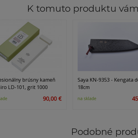
K tomuto produktu vá
esionálny brúsny kameň
Saya KN-9353 - Kengata d
iro LD-101, grit 1000
18cm
90,00 €
45
lade
na sklade
Podobné prod