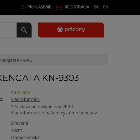
PRIHLÁSENIE
REGISTRÁCIA
SK
EN
prázdny
 Kengata KN-9303
KENGATA KN-9303
na sklade
o:
Viac informácií
2 % zľava pri nákupe nad 200 €
Viac informácií o našom systéme bonusov
Drevená
18cm
Damascénska