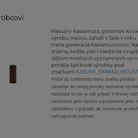
robcovi
Masujiro Kawamura, potomok kováčo
výrobu mečov, založil v Seki v roku
tretia generácia Kawamurovcov. Na
známa, keďže patrí medzi tie s naj
sídlom mnohých významných výrobc
prináša špičkové výrobky pod
značkami
KASUMI
,
ZANMAI
,
MCUS
Pridať do sortimentu novú značku prináša i
zaraďuje do svojej ponuky neznáme výrobk
Našťastie to nie je náš prípad. V drvivej vä
navštívime jeho výrobu a používame jeho v
zákazníkov. V prípade, ak zrovna nie je mo
naši japonskí partneri.