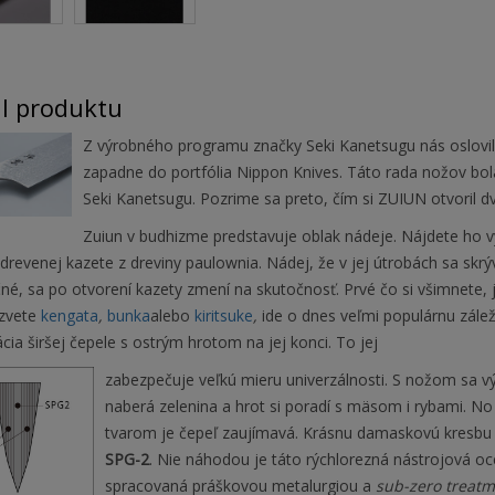
il produktu
Z výrobného programu značky Seki Kanetsugu nás oslovil
zapadne do portfólia Nippon Knives. Táto rada nožov bola 
Seki Kanetsugu. Pozrime sa preto, čím si ZUIUN otvoril 
Zuiun v budhizme predstavuje oblak nádeje. Nájdete ho 
drevenej kazete z dreviny paulownia. Nádej, že v jej útrobách sa skrý
é, sa po otvorení kazety zmení na skutočnosť. Prvé čo si všimnete, je
azvete
kengata
,
bunka
alebo
kiritsuke
,
ide o dnes veľmi populárnu záleži
ia širšej čepele s ostrým hrotom na jej konci. To jej
zabezpečuje veľkú mieru univerzálnosti. S nožom sa v
naberá zelenina a hrot si poradí s mäsom i rybami. No
tvarom je čepeľ zaujímavá. Krásnu damaskovú kresbu vy
SPG-2
. Nie náhodou je táto rýchlorezná nástrojová o
spracovaná práškovou metalurgiou a
sub-zero treat