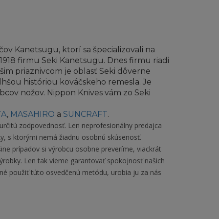
v Kanetsugu, ktorí sa špecializovali na
 1918 firmu Seki Kanetsugu. Dnes firmu riadi
šim priaznivcom je oblasť Seki dôverne
dlhšou históriou kováčskeho remesla. Je
ov nožov. Nippon Knives vám zo Seki
TA
,
MASAHIRO
a
SUNCRAFT
.
 určitú zodpovednosť. Len neprofesionálny predajca
y, s ktorými nemá žiadnu osobnú skúsenosť.
čšine prípadov si výrobcu osobne preveríme, viackrát
ýrobky. Len tak vieme garantovať spokojnosť našich
žné použiť túto osvedčenú metódu, urobia ju za nás