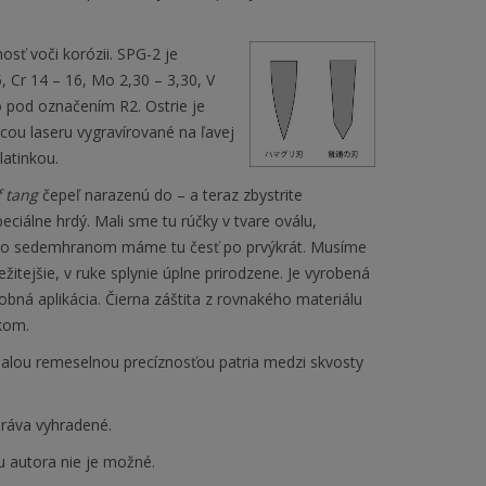
nosť voči korózii. SPG-2 je
, Cr 14 – 16, Mo 2,30 – 3,30, V
o pod označením R2. Ostrie je
cou laseru vygravírované na ľavej
latinkou.
f tang
čepeľ narazenú do – a teraz zbystrite
ciálne hrdý. Mali sme tu rúčky v tvare oválu,
 so sedemhranom máme tu česť po prvýkrát. Musíme
žitejšie, v ruke splynie úplne prirodzene. Je vyrobená
bná aplikácia. Čierna záštita z rovnakého materiálu
kom.
lou remeselnou precíznosťou patria medzi skvosty
ráva vyhradené.
u autora nie je možné.