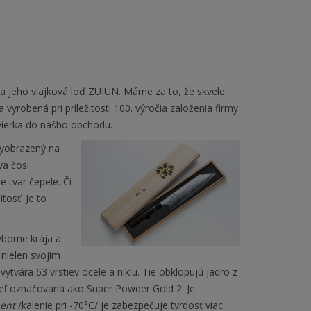
a jeho vlajková loď ZUIUN. Máme za to, že skvele
vyrobená pri príležitosti 100. výročia založenia firmy
dvierka do nášho obchodu.
vyobrazený na
va čosi
 tvar čepele. Či
tosť. Je to
ýborne krája a
 nielen svojím
tvára 63 vrstiev ocele a niklu. Tie obklopujú jadro z
ceľ označovaná ako Super Powder Gold 2. Je
ment
/kalenie pri -70°C/ je zabezpečuje tvrdosť viac