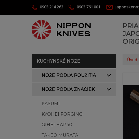
0903 214 263
0903 761 001
japonskeno
PRI
JAP
ORIG
Úvod
KUCHYNSKÉ NOŽE
NOŽE PODĽA POUŽITIA
NOŽE PODĽA ZNAČIEK
KASUMI
KYOHEI FORGING
GIHEI HAP40
TAKEO MURATA