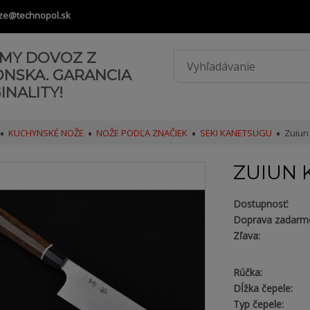
ze@technopol.sk
AMY DOVOZ Z
ONSKA. GARANCIA
INALITY!
KUCHYNSKÉ NOŽE
NOŽE PODĽA ZNAČIEK
SEKI KANETSUGU
Zuiun
ZUIUN 
Dostupnosť:
Doprava zadarm
Zľava:
Rúčka:
Dĺžka čepele:
Typ čepele: