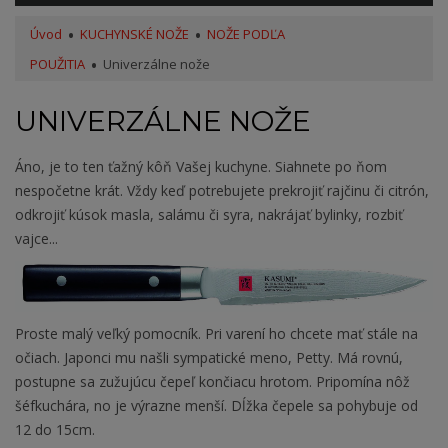
Úvod
KUCHYNSKÉ NOŽE
NOŽE PODĽA
POUŽITIA
Univerzálne nože
UNIVERZÁLNE NOŽE
Áno, je to ten ťažný kôň Vašej kuchyne. Siahnete po ňom
nespočetne krát. Vždy keď potrebujete prekrojiť rajčinu či citrón,
odkrojiť kúsok masla, salámu či syra, nakrájať bylinky, rozbiť
vajce...
Proste malý veľký pomocník. Pri varení ho chcete mať stále na
očiach. Japonci mu našli sympatické meno, Petty. Má rovnú,
postupne sa zužujúcu čepeľ končiacu hrotom. Pripomína nôž
šéfkuchára, no je výrazne menší. Dĺžka čepele sa pohybuje od
12 do 15cm.