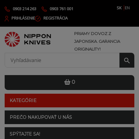
SK
EN
0903 214 263
0903 761 001
PRIHLÁSENIE
REGISTRÁCIA
PRIAMY DOVOZ Z
JAPONSKA. GARANCIA
ORIGINALITY!
0
KATEGÓRIE
PREČO NAKUPOVAŤ U NÁS
SPÝTAJTE SA!