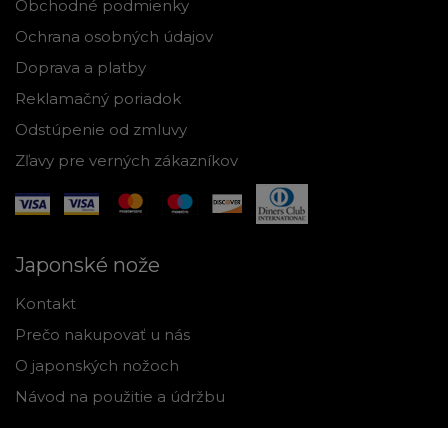
Obchodné podmienky
Ochrana osobných údajov
Doprava a platby
Reklamačný poriadok
Odstúpenie od zmluvy
Zľavy pre verných zákazníkov
Japonské nože
Kontakt
Prečo nakupovať u nás
O japonských nožoch
Návod na použitie a údržbu
Nástroje