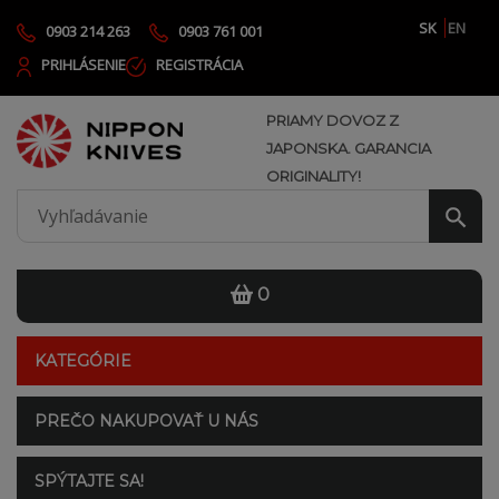
SK
EN
0903 214 263
0903 761 001
PRIHLÁSENIE
REGISTRÁCIA
PRIAMY DOVOZ Z
JAPONSKA. GARANCIA
ORIGINALITY!
0
KATEGÓRIE
PREČO NAKUPOVAŤ U NÁS
SPÝTAJTE SA!