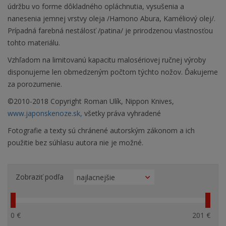
údržbu vo forme dôkladného opláchnutia, vysušenia a
nanesenia jemnej vrstvy oleja /Hamono Abura, Kaméliový olej/.
Prípadná farebná nestálosť /patina/ je prirodzenou vlastnosťou
tohto materiálu.
Vzhľadom na limitovanú kapacitu malosériovej ručnej výroby
disponujeme len obmedzeným počtom týchto nožov. Ďakujeme
za porozumenie.
©2010-2018 Copyright Roman Ulík, Nippon Knives,
www.japonskenoze.sk,
všetky práva vyhradené
Fotografie a texty sú chránené autorským zákonom a ich
použitie bez súhlasu autora nie je možné.
Zobraziť podľa
0 €
201 €