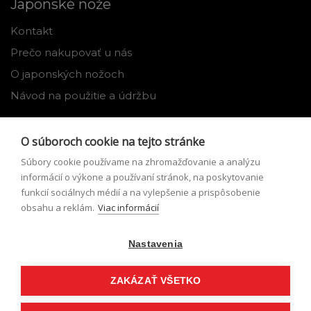
Japonské nože
Kontakt
Prečo nakupovať u nás
O japonských nožoch
Návod na použitie a údržbu
Nástroje
O súboroch cookie na tejto stránke
Registrácia
Súbory cookie používame na zhromažďovanie a analýzu
Môj profil
informácií o výkone a používaní stránok, na poskytovanie
funkcií sociálnych médií a na vylepšenie a prispôsobenie
Zabudnuté heslo
obsahu a reklám.
Viac informácií
Odstúpenie od zmluvy
Nastavenia
Podmienky odstúpenia od zmluvy
Formulár pre odstúpenie od zmluvy
ZAKÁZAŤ VŠETKO