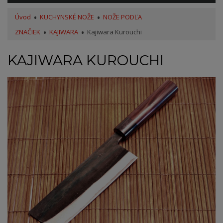
Úvod
KUCHYNSKÉ NOŽE
NOŽE PODĽA
ZNAČIEK
KAJIWARA
Kajiwara Kurouchi
KAJIWARA KUROUCHI