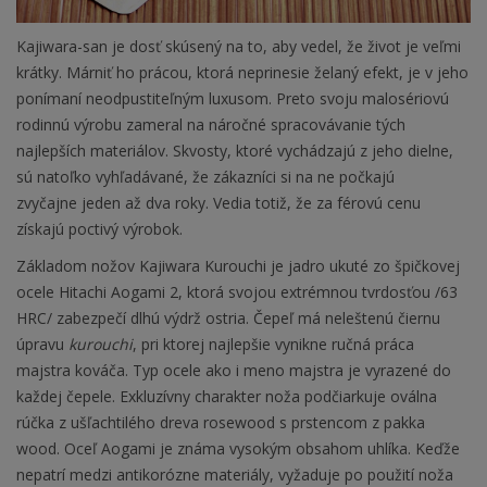
Kajiwara-san je dosť skúsený na to, aby vedel, že život je veľmi
krátky. Márniť ho prácou, ktorá neprinesie želaný efekt, je v jeho
ponímaní neodpustiteľným luxusom. Preto svoju malosériovú
rodinnú výrobu zameral na náročné spracovávanie tých
najlepších materiálov. Skvosty, ktoré vychádzajú z jeho dielne,
sú natoľko vyhľadávané, že zákazníci si na ne počkajú
zvyčajne jeden až dva roky. Vedia totiž, že za férovú cenu
získajú poctivý výrobok.
Základom nožov Kajiwara Kurouchi je jadro ukuté zo špičkovej
ocele Hitachi Aogami 2, ktorá svojou extrémnou tvrdosťou /63
HRC/ zabezpečí dlhú výdrž ostria. Čepeľ má neleštenú čiernu
úpravu
kurouchi
, pri ktorej najlepšie vynikne ručná práca
majstra kováča. Typ ocele ako i meno majstra je vyrazené do
každej čepele. Exkluzívny charakter noža podčiarkuje oválna
rúčka z ušľachtilého dreva rosewood s prstencom z pakka
wood. Oceľ Aogami je známa vysokým obsahom uhlíka. Keďže
nepatrí medzi antikorózne materiály, vyžaduje po použití noža