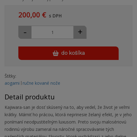
200,00 €
s DPH
-
+
do košíka
Štítky:
aogami
ručne kované nože
Detail produktu
Kajiwara-san je dosť skúsený na to, aby vedel, že život je veľmi
krátky. Márniť ho prácou, ktorá neprinesie želaný efekt, je v jeho
ponímaní neodpustiteľným luxusom. Preto svoju malosériovú
rodinnú výrobu zameral na náročné spracovávanie tých
najlepších materiálov. Skvosty, ktoré vychádzajú z jeho dielne,