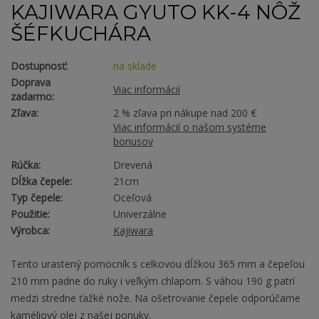
KAJIWARA GYUTO KK-4 NÔŽ
ŠÉFKUCHÁRA
Dostupnosť:
na sklade
Doprava
Viac informácií
zadarmo:
Zľava:
2 % zľava pri nákupe nad 200 €
Viac informácií o našom systéme
bonusov
Rúčka:
Drevená
Dĺžka čepele:
21cm
Typ čepele:
Oceľová
Použitie:
Univerzálne
Výrobca:
Kajiwara
Tento urastený pomocník s celkovou dĺžkou 365 mm a čepeľou
210 mm padne do ruky i veľkým chlapom. S váhou 190 g patrí
medzi stredne ťažké nože. Na ošetrovanie čepele odporúčame
kaméliový olej z našej ponuky.