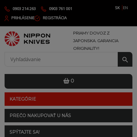
SK
EN
0903 214 263
0903 761 001
PRIHLÁSENIE
REGISTRÁCIA
PRIAMY DOVOZ Z
JAPONSKA. GARANCIA
ORIGINALITY!
0
KATEGÓRIE
PREČO NAKUPOVAŤ U NÁS
SPÝTAJTE SA!