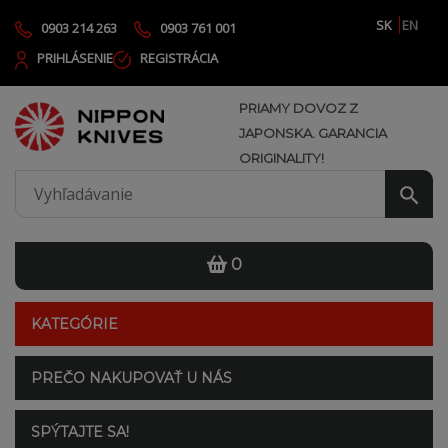
SK
EN
0903 214 263
0903 761 001
PRIHLÁSENIE
REGISTRÁCIA
PRIAMY DOVOZ Z
JAPONSKA. GARANCIA
ORIGINALITY!
0
KATEGÓRIE
PREČO NAKUPOVAŤ U NÁS
SPÝTAJTE SA!