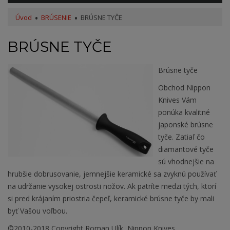
Úvod
BRÚSENIE
BRÚSNE TYČE
BRÚSNE TYČE
Brúsne tyče
Obchod Nippon
Knives Vám
ponúka kvalitné
japonské brúsne
tyče. Zatiaľ čo
diamantové tyče
sú vhodnejšie na
hrubšie dobrusovanie, jemnejšie keramické sa zvyknú používať
na udržanie vysokej ostrosti nožov. Ak patríte medzi tých, ktorí
si pred krájaním priostria čepeľ, keramické brúsne tyče by mali
byť Vašou voľbou.
©2010-2018 Copyright Roman Ulík, Nippon Knives,