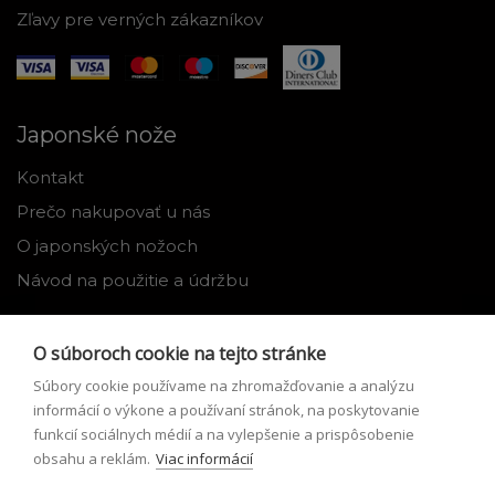
Zľavy pre verných zákazníkov
Japonské nože
Kontakt
Prečo nakupovať u nás
O japonských nožoch
Návod na použitie a údržbu
Nástroje
O súboroch cookie na tejto stránke
Registrácia
Súbory cookie používame na zhromažďovanie a analýzu
Môj profil
informácií o výkone a používaní stránok, na poskytovanie
funkcií sociálnych médií a na vylepšenie a prispôsobenie
Zabudnuté heslo
obsahu a reklám.
Viac informácií
Odstúpenie od zmluvy