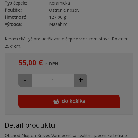
Typ čepele:
Keramická
Použitie:
Ostrenie nožov
Hmotnosť:
127,00 g
Výrobca:
Masahiro
Keramická tyč pre udržiavanie čepele v ostrom stave. Rozmer
25x1cm.
55,00 €
s DPH
-
+
do košíka
Detail produktu
Obchod Nippon Knives Vám ponúka kvalitné japonské brúsne