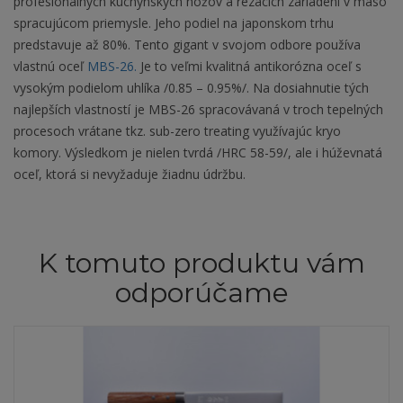
profesionálnych kuchynských nožov a rezacích zariadení v mäso
spracujúcom priemysle. Jeho podiel na japonskom trhu
predstavuje až 80%. Tento gigant v svojom odbore používa
vlastnú oceľ
MBS-26.
Je to veľmi kvalitná antikorózna oceľ s
vysokým podielom uhlíka /0.85 – 0.95%/. Na dosiahnutie tých
najlepších vlastností je MBS-26 spracovávaná v troch tepelných
procesoch vrátane tkz. sub-zero treating využívajúc kryo
komory. Výsledkom je nielen tvrdá /HRC 58-59/, ale i húževnatá
oceľ, ktorá si nevyžaduje žiadnu údržbu.
K tomuto produktu vám
odporúčame