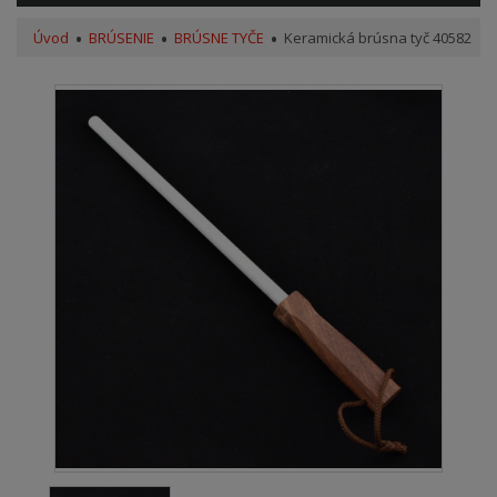
Úvod
BRÚSENIE
BRÚSNE TYČE
Keramická brúsna tyč 40582