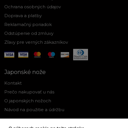
Ochrana osobných údajov
Doprava a platby
Reklamačný poriadok
Odstúpenie od zmluvy
Zľavy pre verných zákazníkov
Japonské nože
Kontakt
Prečo nakupovať u nás
O japonských nožoch
Návod na použitie a údržbu
Nástroje