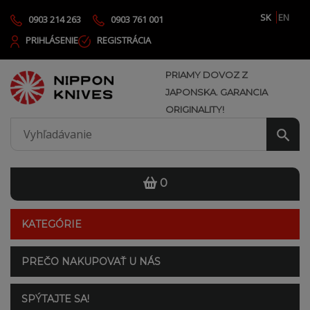
SK
EN
0903 214 263
0903 761 001
PRIHLÁSENIE
REGISTRÁCIA
PRIAMY DOVOZ Z
JAPONSKA. GARANCIA
ORIGINALITY!
0
KATEGÓRIE
PREČO NAKUPOVAŤ U NÁS
SPÝTAJTE SA!