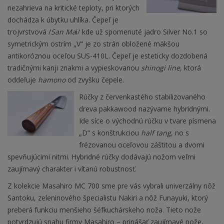
nezahrieva na kritické teploty, pri ktorých
dochádza k úbytku uhlíka. Čepeľ je
trojvrstvová /
San Ma
i/ kde už spomenuté jadro Silver No.1 so
symetrickým ostrím „V“ je zo strán obložené mäkšou
antikoróznou oceľou SUS-410L. Čepeľ je esteticky dozdobená
tradičnými kanji znakmi a vypieskovanou
shinogi line
, ktorá
oddeľuje
hamono
od zvyšku čepele.
Rúčky z červenkastého stabilizovaného
dreva pakkawood nazývame hybridnými.
Ide síce o východnú rúčku v tvare písmena
„D“ s konštrukciou
half tang
, no s
frézovanou oceľovou záštitou a dvomi
spevňujúcimi nitmi. Hybridné rúčky dodávajú nožom veľmi
zaujímavý charakter i vítanú robustnosť.
Z kolekcie Masahiro MC 700 sme pre vás vybrali univerzálny nôž
Santoku, zeleninového špecialistu Nakiri a nôž Funayuki, ktorý
preberá funkciu menšieho šéfkuchárskeho noža. Tieto nože
potvrdzujú snahu firmy Masahiro – prinášať zaujímavé nože,