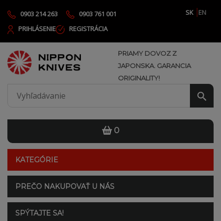
SK
EN
0903 214 263
0903 761 001
PRIHLÁSENIE
REGISTRÁCIA
PRIAMY DOVOZ Z
JAPONSKA. GARANCIA
ORIGINALITY!
0
KATEGÓRIE
PREČO NAKUPOVAŤ U NÁS
SPÝTAJTE SA!