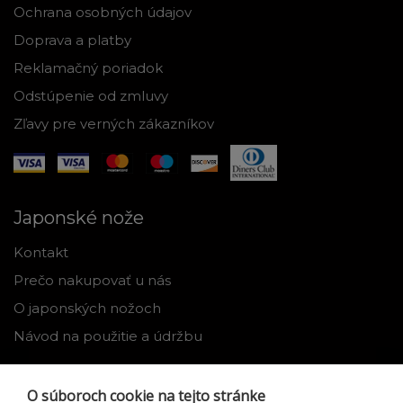
Ochrana osobných údajov
Doprava a platby
Reklamačný poriadok
Odstúpenie od zmluvy
Zľavy pre verných zákazníkov
Japonské nože
Kontakt
Prečo nakupovať u nás
O japonských nožoch
Návod na použitie a údržbu
Nástroje
O súboroch cookie na tejto stránke