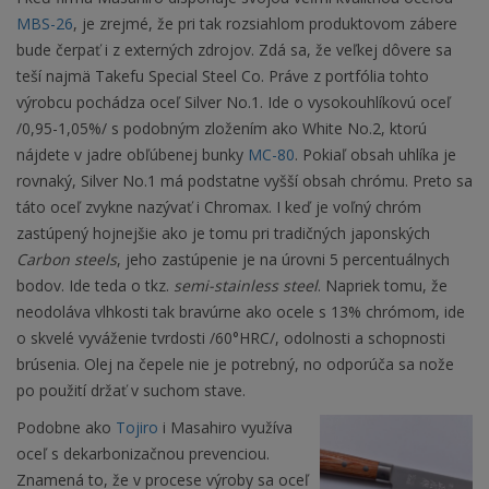
MBS-26
, je zrejmé, že pri tak rozsiahlom produktovom zábere
bude čerpať i z externých zdrojov. Zdá sa, že veľkej dôvere sa
teší najmä Takefu Special Steel Co. Práve z portfólia tohto
výrobcu pochádza oceľ Silver No.1. Ide o vysokouhlíkovú oceľ
/0,95-1,05%/ s podobným zložením ako White No.2, ktorú
nájdete v jadre obľúbenej bunky
MC-80
. Pokiaľ obsah uhlíka je
rovnaký, Silver No.1 má podstatne vyšší obsah chrómu. Preto sa
táto oceľ zvykne nazývať i Chromax. I keď je voľný chróm
zastúpený hojnejšie ako je tomu pri tradičných japonských
Carbon steels
, jeho zastúpenie je na úrovni 5
percentuálnych
bodov. Ide teda o tkz.
semi-stainless steel
. Napriek tomu, že
neodoláva vlhkosti tak bravúrne ako ocele s 13% chrómom, ide
o skvelé vyváženie tvrdosti /60°HRC/, odolnosti a schopnosti
brúsenia.
Olej na čepele nie je potrebný, no odporúča sa nože
po použití držať v suchom stave.
Podobne ako
Tojiro
i Masahiro využíva
oceľ s dekarbonizačnou prevenciou.
Znamená to, že v procese výroby sa oceľ