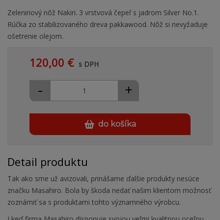
Zeleninový nôž Nakiri. 3 vrstvová čepeľ s jadrom Silver No.1.
Rúčka zo stabilizovaného dreva pakkawood. Nôž si nevyžaduje
ošetrenie olejom.
120,00 €
s DPH
-
+
do košíka
Detail produktu
Tak ako sme už avizovali, prinášame ďalšie produkty nesúce
značku Masahiro. Bola by škoda nedať našim klientom možnosť
zoznámiť sa s produktami tohto významného výrobcu.
I keď firma Masahiro disponuje svojou veľmi kvalitnou oceľou