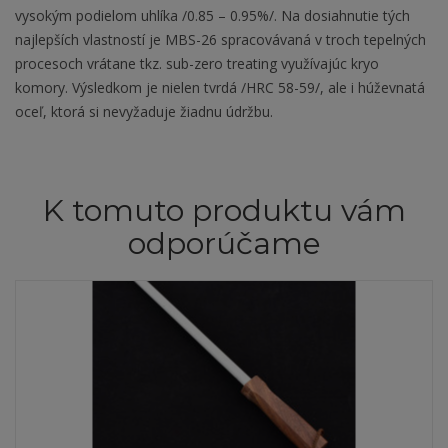
vysokým podielom uhlíka /0.85 – 0.95%/. Na dosiahnutie tých
najlepších vlastností je MBS-26 spracovávaná v troch tepelných
procesoch vrátane tkz. sub-zero treating využívajúc kryo
komory. Výsledkom je nielen tvrdá /HRC 58-59/, ale i húževnatá
oceľ, ktorá si nevyžaduje žiadnu údržbu.
K tomuto produktu vám
odporúčame