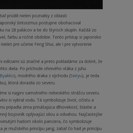
ľ prúdili nielen poznatky z oblasti
a japonský šintoizmus postupne obohacoval
ku na 28 palácov a tie do štyroch skupín. Každá zo
vel, farbu a ročné obdobie. Tento prístup si Japonsko
nielen pre učenie Feng Shui, ale i pre vytvorenie
mi edíciami sú značné a preto pokladáme za dobré, že
ohto diela. Po príchode ohnivého vtáka z juhu
Byakko
), modrého draka z východu (
Seiryu
), je teda
bu), ktorá dorazila zo severu.
íme si najprv samotného nebeského strážcu severu.
vlov si vybral vodu. Tá symbolizuje život, očistu a
u pripadla zima prinášajúca dlhovekosť, šťastie a
ný bojovník oplývajúci silou a odvahou. Najčastejšie
ovinutým hadom okolo panciera, čo symbolizuje
 je mužského princípu jang, zatiaľ čo had je princípu