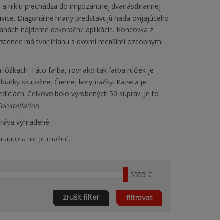
ra a niklu prechádza do impozantnej dvanásťhrannej
živice. Diagonálne hrany predstavujú hada ovíjajúceho
ranách nájdeme dekoračné aplikácie. Koncovka z
rstenec má tvar ihlanu s dvomi menšími ozdobnými
lôžkach. Táto farba, rovnako tak farba rúčiek je
unky skutočnej Čiernej korytnačky. Kazeta je
edíciách. Celkovo bolo vyrobených 50 súprav. Je to
onstellation
.
ráva vyhradené.
u autora nie je možné.
5555 €
zrušiť filter
filtrovať