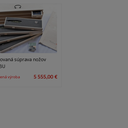
tovaná súprava nožov
BU
5 555,00 €
ená výroba