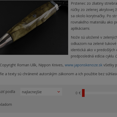
Prstenec zo zliatiny strieb
rúčky zo zelenej akrylovej 
sa okolo korytnačky. Po st
rovnakého materiálu ako p
aplikáciami.
Nože sú uložené v zelených 
odkazom na zelené tukové b
identická ako v predošlých 
predposledná edícia cyklu
C
Copyright Roman Ulík, Nippon Knives,
www.japonskenoze.sk
všetky p
fie a texty sú chránené autorským zákonom a ich použitie bez súhlas
ziť podľa
0 €
kladom