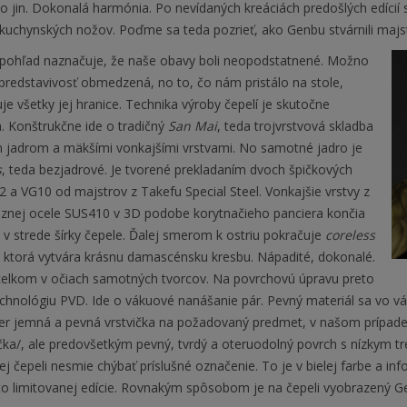
 jin. Dokonalá harmónia. Po nevídaných kreáciách predošlých edícií si
kuchynských nožov. Poďme sa teda pozrieť, ako Genbu stvárnili majst
 pohľad naznačuje, že naše obavy boli neopodstatnené. Možno
predstavivosť obmedzená, no to, čo nám pristálo na stole,
je všetky jej hranice. Technika výroby čepelí je skutočne
. Konštrukčne ide o tradičný
San Mai
, teda trojvrstvová skladba
m jadrom a mäkšími vonkajšími vrstvami. No samotné jadro je
s
, teda bezjadrové. Je tvorené prekladaním dvoch špičkových
2 a VG10 od majstrov z Takefu Special Steel. Vonkajšie vrstvy z
óznej ocele SUS410 v 3D podobe korytnačieho panciera končia
e v strede šírky čepele. Ďalej smerom k ostriu pokračuje
coreless
, ktorá vytvára krásnu damascénsku kresbu. Nápadité, dokonalé.
celkom v očiach samotných tvorcov. Na povrchovú úpravu preto
technológiu PVD. Ide o vákuové nanášanie pár. Pevný materiál sa vo v
er jemná a pevná vrstvička na požadovaný predmet, v našom prípade 
čka/, ale predovšetkým pevný, tvrdý a oteruodolný povrch s nízkym t
j čepeli nesmie chýbať príslušné označenie. To je v bielej farbe a i
jto limitovanej edície. Rovnakým spôsobom je na čepeli vyobrazený G