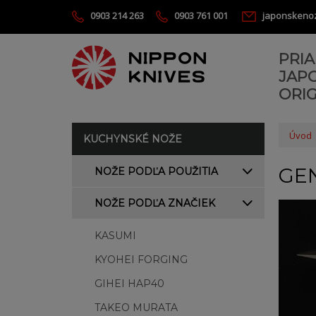
0903 214 263
0903 761 001
japonskeno
PRI
JAP
ORIG
Úvod
KUCHYNSKÉ NOŽE
GE
NOŽE PODĽA POUŽITIA
NOŽE PODĽA ZNAČIEK
KASUMI
KYOHEI FORGING
GIHEI HAP40
TAKEO MURATA