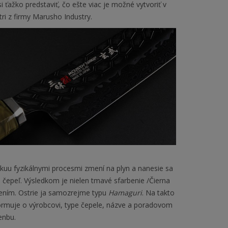
 ťažko predstaviť, čo ešte viac je možné vytvoriť v
ri z firmy Marusho Industry.
ákuu fyzikálnymi procesmi zmení na plyn a nanesie sa
čepeľ. Výsledkom je nielen tmavé sfarbenie /Čierna
rením. Ostrie ja samozrejme typu
Hamaguri
. Na takto
nformuje o výrobcovi, type čepele, názve a poradovom
enbu.