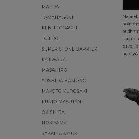
MAEDA
Napriek 
TAMAHAGANE
poľnoho
KENJI TOGASHI
budhizmo
TOJIRO
skupín p
osvojilo
SUPER STONE BARRIER
neobyča
KAJIWARA
MASAHIRO
YOSHIDA HAMONO
MAKOTO KUROSAKI
KUNIO MASUTANI
OKISHIBA
HOKIYAMA
SAKAI TAKAYUKI