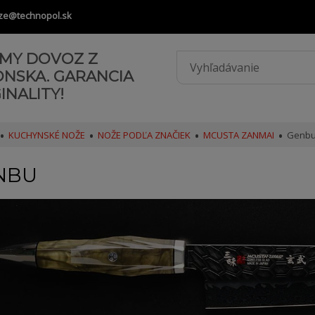
ze@technopol.sk
AMY DOVOZ Z
ONSKA. GARANCIA
INALITY!
KUCHYNSKÉ NOŽE
NOŽE PODĽA ZNAČIEK
MCUSTA ZANMAI
Genb
NBU