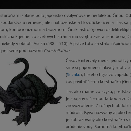
stáročiam izolácie bolo Japonsko ovplyvňované neďalekou Čínou. Odtia
spodárstva a remesiel, ale i náboženské a filozofické učenia. Tak s
m, konfucionizmom a taoizmom. Čínski astrológovia rozdelili eklipti
rislúcha k jednej zo svetových strán a má svojho zvieracieho boha, ži
 niekedy v období Asuka (538 – 710). A práve toto sa stalo inšpiráciou 
jnej série pod názvom
Constellation
.
Časové intervaly medzi jednotlivý
sme si pripomenuli hlavný motív t
(
Suzaku
), bieleho tigra zo západu (
čas privítať čiernu korytnačku (Gen
Tak ako máme vo zvyku, predstav
Je spájaný s čiernou farbou a zo ži
znovuzrodenie. Z ročných období m
múdrosť. Býva nazývaný aj ako tem
je zobrazovaný ako korytnačka s 
prúdenie vody. Samotná korytnačka