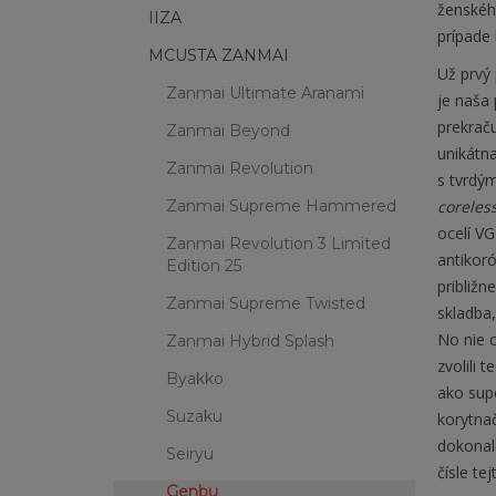
ženského
IIZA
prípade 
MCUSTA ZANMAI
Už prvý
Zanmai Ultimate Aranami
je naša 
prekraču
Zanmai Beyond
unikátna
Zanmai Revolution
s tvrdý
Zanmai Supreme Hammered
coreles
ocelí VG
Zanmai Revolution 3 Limited
antikor
Edition 25
približn
Zanmai Supreme Twisted
skladba
No nie 
Zanmai Hybrid Splash
zvolili 
Byakko
ako sup
Suzaku
korytna
dokonale
Seiryu
čísle te
Genbu