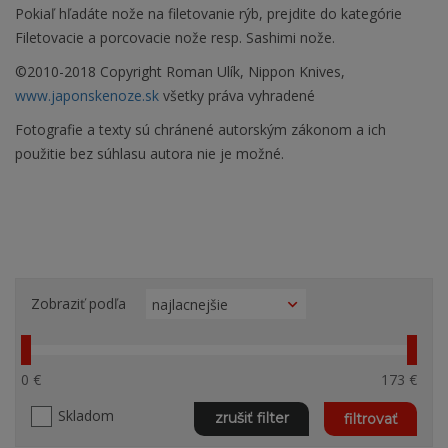
Pokiaľ hľadáte nože na filetovanie rýb, prejdite do kategórie
Filetovacie a porcovacie nože resp. Sashimi nože.
©2010-2018 Copyright Roman Ulík, Nippon Knives,
www.japonskenoze.sk
všetky práva vyhradené
Fotografie a texty sú chránené autorským zákonom a ich
použitie bez súhlasu autora nie je možné.
Zobraziť podľa
0 €
173 €
Skladom
zrušiť filter
filtrovať