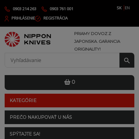
SK
EN
0903 214 263
0903 761 001
PRIHLÁSENIE
REGISTRÁCIA
PRIAMY DOVOZ Z
JAPONSKA. GARANCIA
ORIGINALITY!
0
KATEGÓRIE
PREČO NAKUPOVAŤ U NÁS
SPÝTAJTE SA!