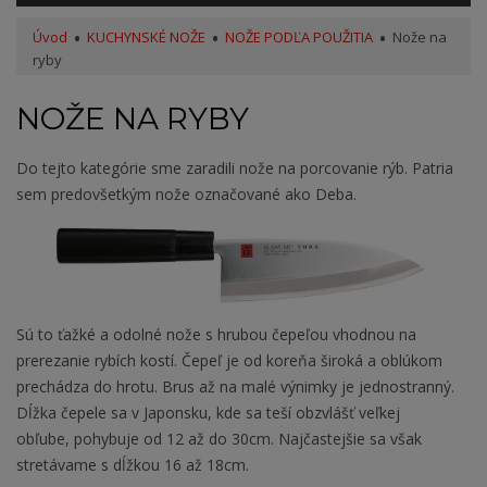
Úvod
KUCHYNSKÉ NOŽE
NOŽE PODĽA POUŽITIA
Nože na
ryby
NOŽE NA RYBY
Do tejto kategórie sme zaradili nože na porcovanie rýb. Patria
sem predovšetkým nože označované ako Deba.
Sú to ťažké a odolné nože s hrubou čepeľou vhodnou na
prerezanie rybích kostí. Čepeľ je od koreňa široká a oblúkom
prechádza do hrotu. Brus až na malé výnimky je jednostranný.
Dĺžka čepele sa v Japonsku, kde sa teší obzvlášť veľkej
obľube, pohybuje od 12 až do 30cm. Najčastejšie sa však
stretávame s dĺžkou 16 až 18cm.