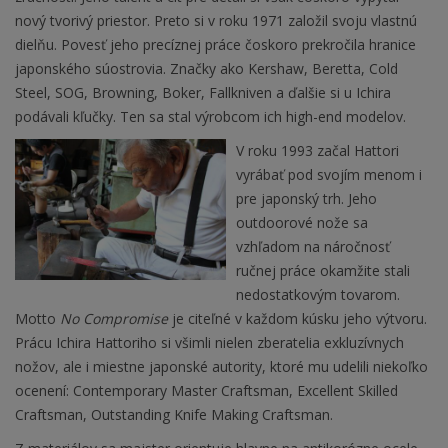
nový tvorivý priestor. Preto si v roku 1971 založil svoju vlastnú
dielňu. Povesť jeho precíznej práce čoskoro prekročila hranice
japonského súostrovia. Značky ako Kershaw, Beretta, Cold
Steel, SOG, Browning, Boker, Fallkniven a ďalšie si u Ichira
podávali kľučky. Ten sa stal výrobcom ich high-end modelov.
V roku 1993 začal Hattori
vyrábať pod svojím menom i
pre japonský trh. Jeho
outdoorové nože sa
vzhľadom na náročnosť
ručnej práce okamžite stali
nedostatkovým tovarom.
Motto
No Compromise
je citeľné v každom kúsku jeho výtvoru.
Prácu Ichira Hattoriho si všimli nielen zberatelia exkluzívnych
nožov, ale i miestne japonské autority, ktoré mu udelili niekoľko
ocenení: Contemporary Master Craftsman, Excellent Skilled
Craftsman, Outstanding Knife Making Craftsman.