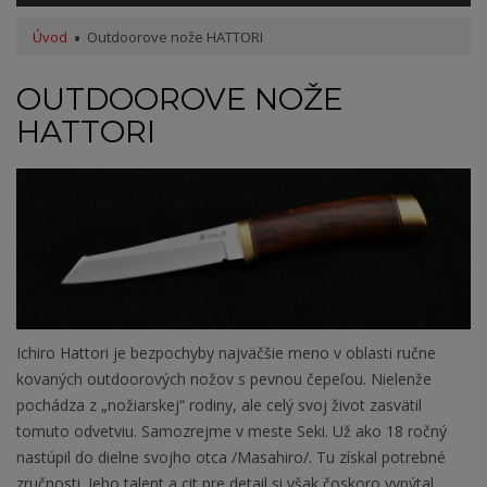
Úvod
Outdoorove nože HATTORI
OUTDOOROVE NOŽE
HATTORI
Ichiro Hattori je bezpochyby najväčšie meno v oblasti ručne
kovaných outdoorových nožov s pevnou čepeľou. Nielenže
pochádza z „nožiarskej“ rodiny, ale celý svoj život zasvätil
tomuto odvetviu. Samozrejme v meste Seki. Už ako 18 ročný
nastúpil do dielne svojho otca /Masahiro/. Tu získal potrebné
zručnosti. Jeho talent a cit pre detail si však čoskoro vypýtal