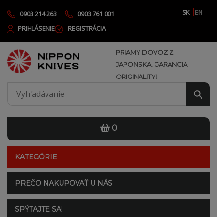
SK
EN
0903 214 263
0903 761 001
PRIHLÁSENIE
REGISTRÁCIA
PRIAMY DOVOZ Z
JAPONSKA. GARANCIA
ORIGINALITY!
0
KATEGÓRIE
PREČO NAKUPOVAŤ U NÁS
SPÝTAJTE SA!