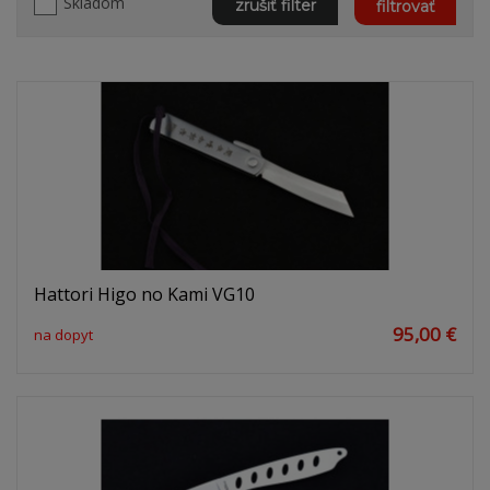
Skladom
zrušiť filter
filtrovať
Hattori Higo no Kami VG10
95,00 €
na dopyt