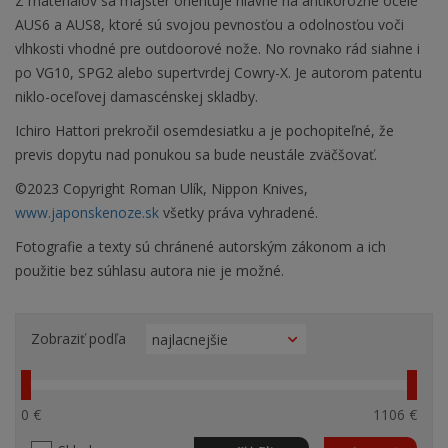
Z materiálov sa majster orientuje hlavne na antikorózne ocele
AUS6 a AUS8, ktoré sú svojou pevnosťou a odolnosťou voči
vlhkosti vhodné pre outdoorové nože. No rovnako rád siahne i
po VG10, SPG2 alebo supertvrdej Cowry-X. Je autorom patentu
niklo-oceľovej damascénskej skladby.
Ichiro Hattori prekročil osemdesiatku a je pochopiteľné, že
previs dopytu nad ponukou sa bude neustále zväčšovať.
©2023 Copyright Roman Ulík, Nippon Knives,
www.japonskenoze.sk
všetky práva vyhradené.
Fotografie a texty sú chránené autorským zákonom a ich
použitie bez súhlasu autora nie je možné.
Zobraziť podľa
0 €
1106 €