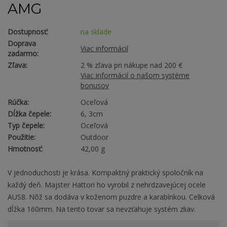
AMG
Dostupnosť:
na sklade
Doprava
Viac informácií
zadarmo:
Zľava:
2 % zľava pri nákupe nad 200 €
Viac informácií o našom systéme
bonusov
Rúčka:
Oceľová
Dĺžka čepele:
6, 3cm
Typ čepele:
Oceľová
Použitie:
Outdoor
Hmotnosť:
42,00 g
V jednoduchosti je krása. Kompaktný praktický spoločník na
každý deň. Majster Hattori ho vyrobil z nehrdzavejúcej ocele
AUS8. Nôž sa dodáva v koženom puzdre a karabínkou. Celková
dĺžka 160mm. Na tento tovar sa nevzťahuje systém zliav.