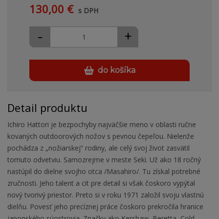
130,00 €
s DPH
-
+
do košíka
Detail produktu
Ichiro Hattori je bezpochyby najväčšie meno v oblasti ručne
kovaných outdoorových nožov s pevnou čepeľou. Nielenže
pochádza z „nožiarskej“ rodiny, ale celý svoj život zasvätil
tomuto odvetviu. Samozrejme v meste Seki. Už ako 18 ročný
nastúpil do dielne svojho otca /Masahiro/. Tu získal potrebné
zručnosti. Jeho talent a cit pre detail si však čoskoro vypýtal
nový tvorivý priestor. Preto si v roku 1971 založil svoju vlastnú
dielňu. Povesť jeho precíznej práce čoskoro prekročila hranice
japonského súostrovia. Značky ako Kershaw, Beretta, Cold