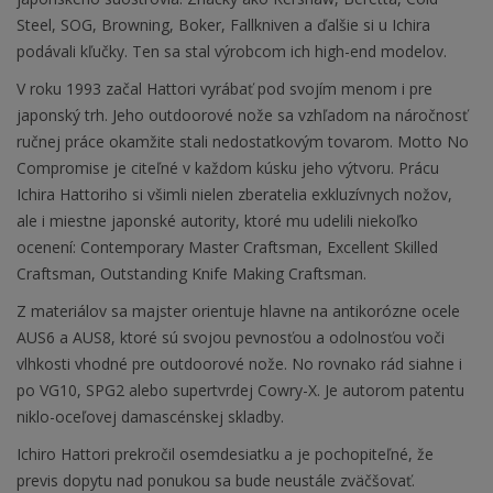
Steel, SOG, Browning, Boker, Fallkniven a ďalšie si u Ichira
podávali kľučky. Ten sa stal výrobcom ich high-end modelov.
V roku 1993 začal Hattori vyrábať pod svojím menom i pre
japonský trh. Jeho outdoorové nože sa vzhľadom na náročnosť
ručnej práce okamžite stali nedostatkovým tovarom. Motto No
Compromise je citeľné v každom kúsku jeho výtvoru. Prácu
Ichira Hattoriho si všimli nielen zberatelia exkluzívnych nožov,
ale i miestne japonské autority, ktoré mu udelili niekoľko
ocenení: Contemporary Master Craftsman, Excellent Skilled
Craftsman, Outstanding Knife Making Craftsman.
Z materiálov sa majster orientuje hlavne na antikorózne ocele
AUS6 a AUS8, ktoré sú svojou pevnosťou a odolnosťou voči
vlhkosti vhodné pre outdoorové nože. No rovnako rád siahne i
po VG10, SPG2 alebo supertvrdej Cowry-X. Je autorom patentu
niklo-oceľovej damascénskej skladby.
Ichiro Hattori prekročil osemdesiatku a je pochopiteľné, že
previs dopytu nad ponukou sa bude neustále zväčšovať.