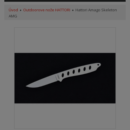
Úvod
Outdoorove nože HATTORI
Hattori Amago Skeleton
AMG