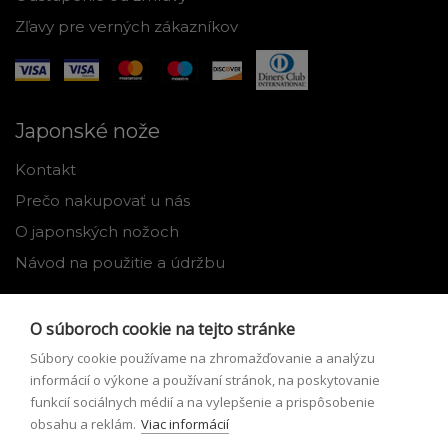
Zľavy pre verných zákazníkov
Japonské nože
Kontakt
Prečo nakupovať u nás
O japonských nožoch
Návod na použitie a údržbu
Nástroje
O súboroch cookie na tejto stránke
Registrácia
Súbory cookie používame na zhromažďovanie a analýzu
Môj profil
informácií o výkone a používaní stránok, na poskytovanie
funkcií sociálnych médií a na vylepšenie a prispôsobenie
Zabudnuté heslo
obsahu a reklám.
Viac informácií