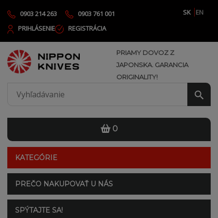
SK
EN
0903 214 263
0903 761 001
PRIHLÁSENIE
REGISTRÁCIA
PRIAMY DOVOZ Z
JAPONSKA. GARANCIA
ORIGINALITY!
0
KATEGÓRIE
PREČO NAKUPOVAŤ U NÁS
SPÝTAJTE SA!