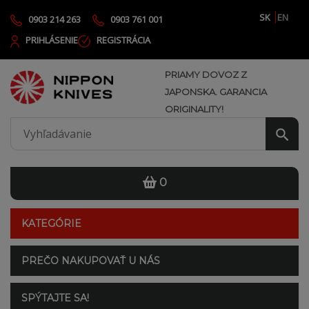
SK
EN
0903 214 263
0903 761 001
PRIHLÁSENIE
REGISTRÁCIA
PRIAMY DOVOZ Z
JAPONSKA. GARANCIA
ORIGINALITY!
0
KATEGÓRIE
PREČO NAKUPOVAŤ U NÁS
SPÝTAJTE SA!