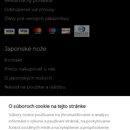
Reklamačný poriadok
Odstúpenie od zmluvy
Zľavy pre verných zákazníkov
Japonské nože
Kontakt
Prečo nakupovať u nás
O japonských nožoch
Návod na použitie a údržbu
Nástroje
O súboroch cookie na tejto stránke
Registrácia
Súbory cookie používame na zhromažďovanie a analýzu
Môj profil
informácií o výkone a používaní stránok, na poskytovanie
funkcií sociálnych médií a na vylepšenie a prispôsobenie
Zabudnuté heslo