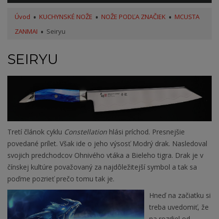
Úvod
KUCHYNSKÉ NOŽE
NOŽE PODĽA ZNAČIEK
MCUSTA
ZANMAI
Seiryu
SEIRYU
Tretí článok cyklu
Constellation
hlási príchod. Presnejšie
povedané prílet. Však ide o jeho výsosť Modrý drak. Nasledoval
svojich predchodcov Ohnivého vtáka a Bieleho tigra. Drak je v
čínskej kultúre považovaný za najdôležitejší symbol a tak sa
poďme pozrieť prečo tomu tak je.
Hneď na začiatku si
treba uvedomiť, že
na rozdiel od