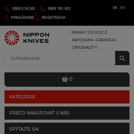
SK
EN
0903 214 263
0903 761 001
PRIHLÁSENIE
REGISTRÁCIA
PRIAMY DOVOZ Z
JAPONSKA. GARANCIA
ORIGINALITY!
0
KATEGÓRIE
PREČO NAKUPOVAŤ U NÁS
SPÝTAJTE SA!