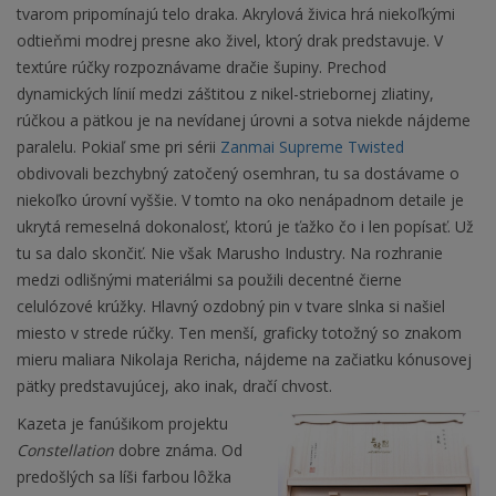
tvarom pripomínajú telo draka. Akrylová živica hrá niekoľkými
odtieňmi modrej presne ako živel, ktorý drak predstavuje. V
textúre rúčky rozpoznávame dračie šupiny. Prechod
dynamických línií medzi záštitou z nikel-striebornej zliatiny,
rúčkou a pätkou je na nevídanej úrovni a sotva niekde nájdeme
paralelu. Pokiaľ sme pri sérii
Zanmai Supreme Twisted
obdivovali bezchybný zatočený osemhran, tu sa dostávame o
niekoľko úrovní vyššie. V tomto na oko nenápadnom detaile je
ukrytá remeselná dokonalosť, ktorú je ťažko čo i len popísať. Už
tu sa dalo skončiť. Nie však Marusho Industry. Na rozhranie
medzi odlišnými materiálmi sa použili decentné čierne
celulózové krúžky. Hlavný ozdobný pin v tvare slnka si našiel
miesto v strede rúčky. Ten menší, graficky totožný so znakom
mieru maliara Nikolaja Rericha, nájdeme na začiatku kónusovej
pätky predstavujúcej, ako inak, dračí chvost.
Kazeta je fanúšikom projektu
Constellation
dobre známa. Od
predošlých sa líši farbou lôžka