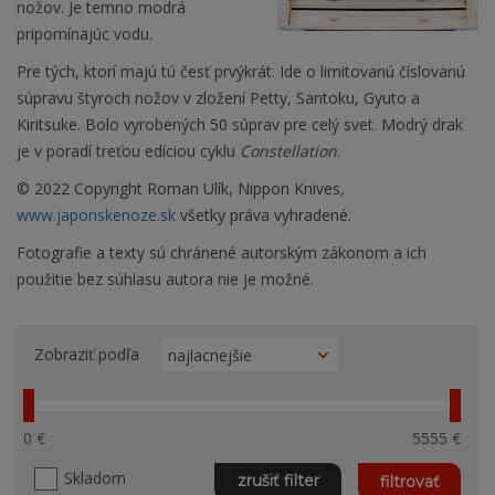
nožov. Je temno modrá
pripomínajúc vodu.
Pre tých, ktorí majú tú česť prvýkrát. Ide o limitovanú číslovanú
súpravu štyroch nožov v zložení Petty, Santoku, Gyuto a
Kiritsuke. Bolo vyrobených 50 súprav pre celý svet. Modrý drak
je v poradí treťou edíciou cyklu
Constellation
.
© 2022 Copyright Roman Ulík, Nippon Knives,
www.japonskenoze.sk
všetky práva vyhradené.
Fotografie a texty sú chránené autorským zákonom a ich
použitie bez súhlasu autora nie je možné.
Zobraziť podľa
0 €
5555 €
Skladom
zrušiť filter
filtrovať