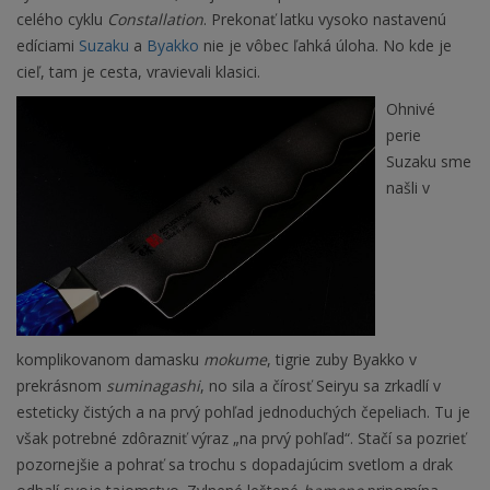
celého cyklu
Constallation
. Prekonať latku vysoko nastavenú
edíciami
Suzaku
a
Byakko
nie je vôbec ľahká úloha. No kde je
cieľ, tam je cesta, vravievali klasici.
Ohnivé
perie
Suzaku sme
našli v
komplikovanom damasku
mokume
, tigrie zuby Byakko v
prekrásnom
suminagashi
, no sila a čírosť Seiryu sa zrkadlí v
esteticky čistých a na prvý pohľad jednoduchých čepeliach. Tu je
však potrebné zdôrazniť výraz „na prvý pohľad“. Stačí sa pozrieť
pozornejšie a pohrať sa trochu s dopadajúcim svetlom a drak