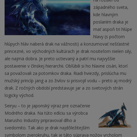
západného sveta,
kde hlavným
poslaním draka je
mať aspoň tri hlúpe
hlavy (s počtom
hlúpych hláv naberá drak na vážnosti) a konzumovať nešťastné
princezné, vo východných kultúrach je drak nositeľom nielen sily,
ale najmä dobra. Je preto uctievaný a patrí mu najvyššie
postavenie v čínskej hierarchii. Obľúbili si ho hlavne cisári, ktorí
sa považovali za potomkov draka. Riadi hviezdy, prislúcha mu
mužský princíp jang a zo živlov si prisvojil vodu – preto aj modrý
drak. Z ročných období predstavuje jar a zo svetových strán
logicky východ.
Seiryu – to je japonský výraz pre označenie
Modrého draka. Na túto edíciu sa výrobca
Marusho Industry pripravoval dlho a
svedomito. Tak ako je drak najdôležitejším
symbolom zverokruhu, tak je táto súprava nožov vrcholom