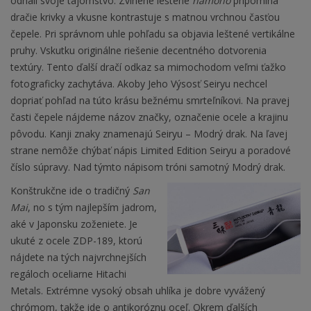
odhalí svoje tajomstvo. Zvlnené leštené
hamono
pripomína
dračie krivky a vkusne kontrastuje s matnou vrchnou časťou
čepele. Pri správnom uhle pohľadu sa objavia leštené vertikálne
pruhy. Vskutku originálne riešenie decentného dotvorenia
textúry. Tento ďalší dračí odkaz sa mimochodom veľmi ťažko
fotograficky zachytáva. Akoby Jeho Výsosť Seiryu nechcel
dopriať pohľad na túto krásu bežnému smrteľníkovi. Na pravej
časti čepele nájdeme názov značky, označenie ocele a krajinu
pôvodu. Kanji znaky znamenajú Seiryu – Modrý drak. Na ľavej
strane nemôže chýbať nápis Limited Edition Seiryu a poradové
číslo súpravy. Nad týmto nápisom tróni samotný Modrý drak.
Konštrukčne ide o tradičný
San
Mai
, no s tým najlepším jadrom,
aké v Japonsku zoženiete. Je
ukuté z ocele ZDP-189, ktorú
nájdete na tých najvrchnejších
regáloch oceliarne Hitachi
Metals. Extrémne vysoký obsah uhlíka je dobre vyvážený
chrómom, takže ide o antikoróznu oceľ. Okrem ďalších