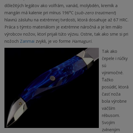
dôležitých legátov ako volfrám, vanád, molybdén, kremík a
mangán má kalenie pri mínus 196°C (
sub-zero treatment
)
hlavnú zásluhu na extrémnej tvrdosti, ktorá dosahuje až 67 HRC.
Práca s týmto materiálom je extrémne náročná a je len málo
výrobcov nožov, ktorí prijali túto výzvu. Ostrie, tak ako sme si pri
nožoch
Zanmai
zvykli, je vo forme
Hamaguri
.
Tak ako
čepele i rúčky
sú
výnimočné.
Ťažko
posúdiť, ktorá
časť noža
bola výrobne
väčším
rébusom.
Svojím
zvlneným