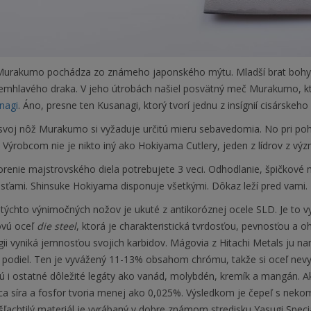
urakumo pochádza zo známeho japonského mýtu. Mladší brat bohyne
emhlavého draka. V jeho útrobách našiel posvätný meč Murakumo, 
nagi
. Áno, presne ten Kusanagi, ktorý tvorí jednu z insígnií cisárskeho
svoj nôž Murakumo si vyžaduje určitú mieru sebavedomia. No pri po
 Výrobcom nie je nikto iný ako Hokiyama Cutlery, jeden z lídrov z vý
renie majstrovského diela potrebujete 3 veci. Odhodlanie, špičkové 
sťami. Shinsuke Hokiyama disponuje všetkými. Dôkaz leží pred vami.
týchto výnimočných nožov je ukuté z antikoróznej ocele SLD. Je to v
ovú oceľ
die steel
, ktorá je charakteristická tvrdosťou, pevnosťou a
ii vyniká jemnosťou svojich karbidov. Mágovia z Hitachi Metals ju nam
 podiel. Ten je vyvážený 11-13% obsahom chrómu, takže si oceľ nevyž
 i ostatné dôležité legáty ako vanád, molybdén, kremík a mangán. Ak
ca síra a fosfor tvoria menej ako 0,025%. Výsledkom je čepeľ s nek
ľachtilý materiál je vyrábaný v dobre známom stredisku Yasugi Specia