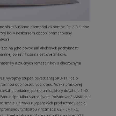
 slnka Susanoo premohol za pomoci ľsti a 8 sudov
ktorý bol v neskoršom období premenovaný
 dvora.
hľade na jeho pôvod idú akékoľvek pochybnosti
znamnej oblasti Tosa na ostrove Shikoku.
materiály a zručných remeselníkov s dlhoročnými
yšší vývojový stupeň osvedčenej SKD-11. Ide o
 ohromnou odolnosťou voči oteru. Vďaka práškovej
iešali z poriadnej porcie uhlíka, ktorý dosahuje 1,40
aduje špeciálnu starostlivosť. Požadované vlastnosti
o sme si už zvykli u japonských producentov ocele,
ompromisnou tvrdosťou v rozmedzí 62 – 64 HRC.
lty Steel a tak sa môžete stretnúť i s názvom YSS