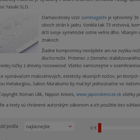
bo Yasuki SLD.
Damascénsky vzor
suminagashi
je vytvorený 36 
oboch strán k jadru. Vznikla tak 73 vrstvová, ko
drží svoje symetrické ostrie veľmi dlho. Vítaným
znakoch.
Žiadne kompromisy nenájdete ani na zvyšku nož
Bocho
nože. Prstenec z čierneho stabilizovanéh
edej rúčky z dreviny roosewood. Všetko samozrejme v osemhranno
te vyznávačom malosériových, esteticky vkusných nožov, pri ktorých s
lou metalurgiou, Sakon Murakumo by mal byť jednoznačne vo Vašom 
opyright Roman Ulík, Nippon Knives,
www.japonskenoze.sk
všetky p
fie a texty sú chránené autorským zákonom a ich použitie bez súhlas
ziť podľa
0 €