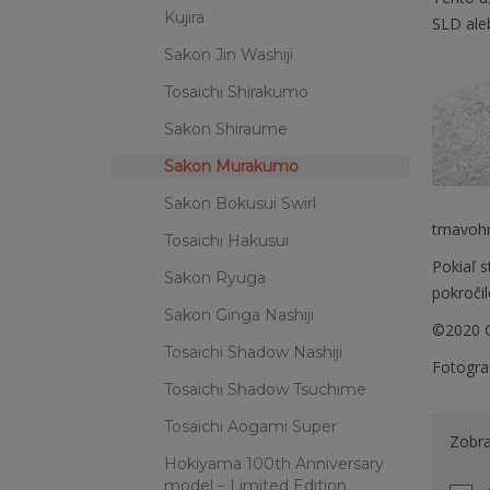
Kujira
SLD ale
Sakon Jin Washiji
Tosaichi Shirakumo
Sakon Shiraume
Sakon Murakumo
Sakon Bokusui Swirl
tmavohn
Tosaichi Hakusui
Pokiaľ s
Sakon Ryuga
pokroči
Sakon Ginga Nashiji
©2020 C
Tosaichi Shadow Nashiji
Fotogra
Tosaichi Shadow Tsuchime
Tosaichi Aogami Super
Zobra
Hokiyama 100th Anniversary
model – Limited Edition