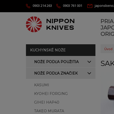
0903 214 263
0903 761 001
japonskeno
PRI
JAP
ORIG
Úvod
KUCHYNSKÉ NOŽE
SA
NOŽE PODĽA POUŽITIA
NOŽE PODĽA ZNAČIEK
KASUMI
KYOHEI FORGING
GIHEI HAP40
TAKEO MURATA