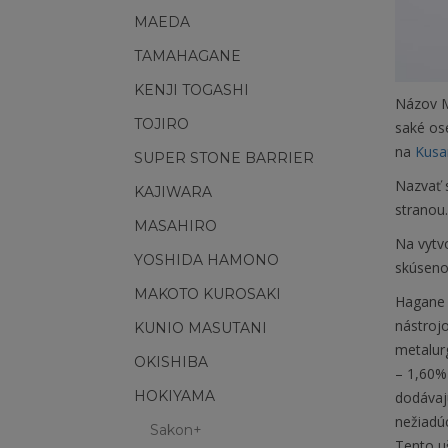
MAEDA
TAMAHAGANE
KENJI TOGASHI
Názov M
TOJIRO
saké os
na
Kusa
SUPER STONE BARRIER
Nazvať 
KAJIWARA
stranou.
MASAHIRO
Na vytvo
YOSHIDA HAMONO
skúseno
MAKOTO KUROSAKI
Hagane 
nástroj
KUNIO MASUTANI
metalurg
OKISHIBA
– 1,60%
HOKIYAMA
dodávajú
nežiadú
Sakon+
Tento uš