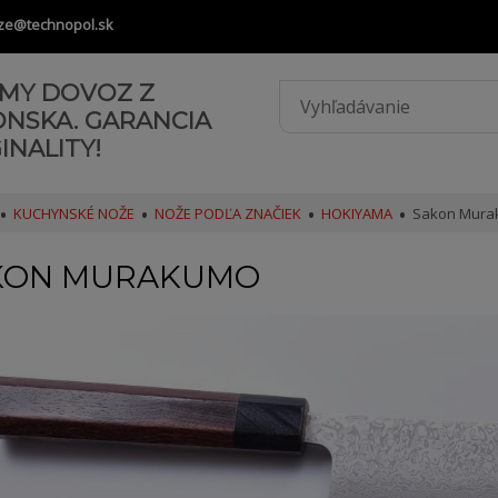
ze@technopol.sk
AMY DOVOZ Z
ONSKA. GARANCIA
INALITY!
KUCHYNSKÉ NOŽE
NOŽE PODĽA ZNAČIEK
HOKIYAMA
Sakon Mura
KON MURAKUMO