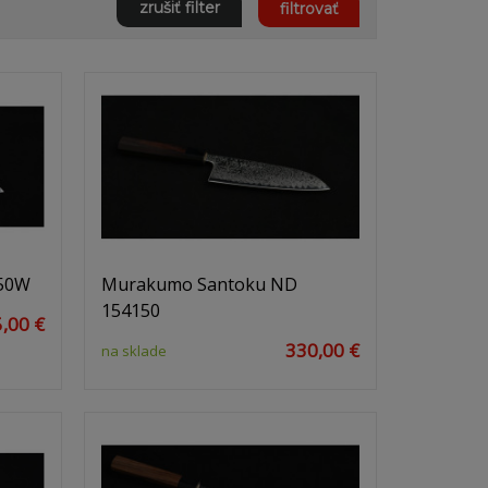
zrušiť filter
filtrovať
50W
Murakumo Santoku ND
154150
,00 €
330,00 €
na sklade