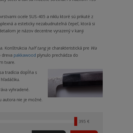
vrstvami ocele SUS-405 a niklu ktoré sú prikuté z
mplexná a esteticky nezabudnuteľná čepeľ, ktorá si
 detailom je názov decentne vyrazený v kanji
a. Konštrukcia
half tang
je charakteristická pre
Wa
o dreva
pakkawood
plynulo prechádza do
m tvare.
a tradícia dopĺňa s
hľadáčiku.
ráva vyhradené.
u autora nie je možné.
395 €