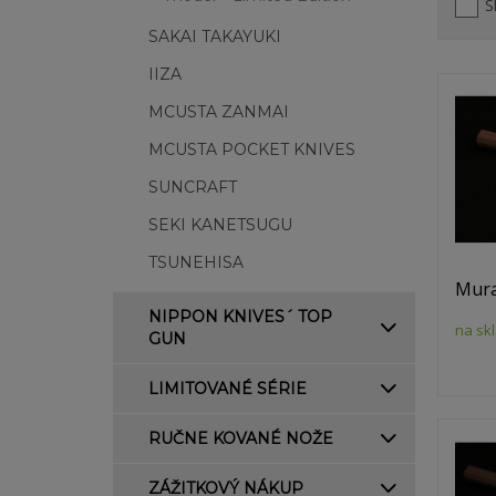
S
SAKAI TAKAYUKI
IIZA
MCUSTA ZANMAI
MCUSTA POCKET KNIVES
SUNCRAFT
SEKI KANETSUGU
TSUNEHISA
Mura
NIPPON KNIVES´ TOP
na sk
GUN
LIMITOVANÉ SÉRIE
RUČNE KOVANÉ NOŽE
ZÁŽITKOVÝ NÁKUP