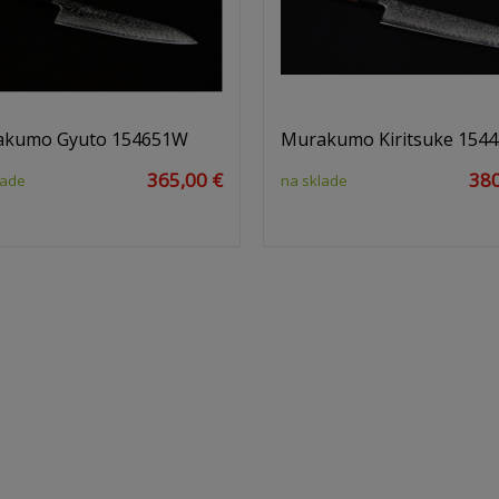
kumo Gyuto 154651W
Murakumo Kiritsuke 154
365,00 €
380
lade
na sklade