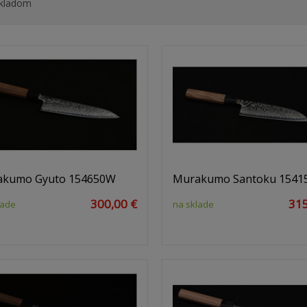
kladom
kumo Gyuto 154650W
Murakumo Santoku 1541
300,00 €
315
lade
na sklade