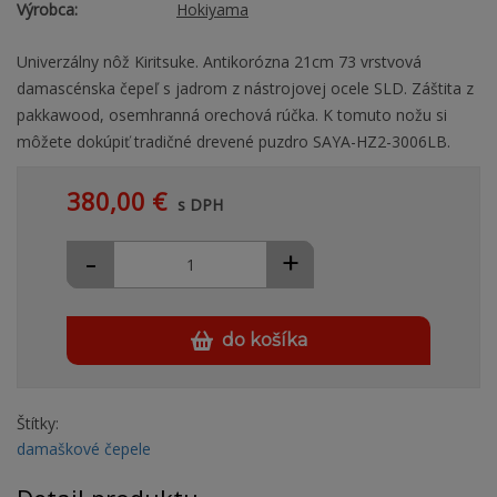
Výrobca:
Hokiyama
Univerzálny nôž Kiritsuke. Antikorózna 21cm 73 vrstvová
damascénska čepeľ s jadrom z nástrojovej ocele SLD. Záštita z
pakkawood, osemhranná orechová rúčka. K tomuto nožu si
môžete dokúpiť tradičné drevené puzdro SAYA-HZ2-3006LB.
380,00 €
s DPH
-
+
do košíka
Štítky:
damaškové čepele