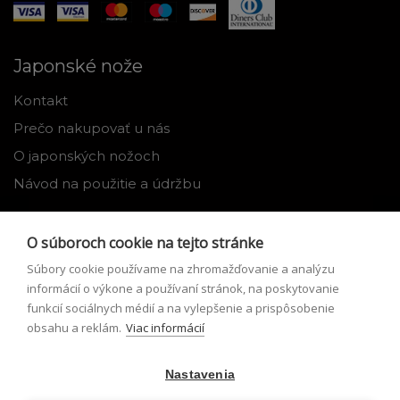
Japonské nože
Kontakt
Prečo nakupovať u nás
O japonských nožoch
Návod na použitie a údržbu
Nástroje
O súboroch cookie na tejto stránke
Registrácia
Súbory cookie používame na zhromažďovanie a analýzu
Môj profil
informácií o výkone a používaní stránok, na poskytovanie
funkcií sociálnych médií a na vylepšenie a prispôsobenie
Zabudnuté heslo
obsahu a reklám.
Viac informácií
Odstúpenie od zmluvy
Nastavenia
Podmienky odstúpenia od zmluvy