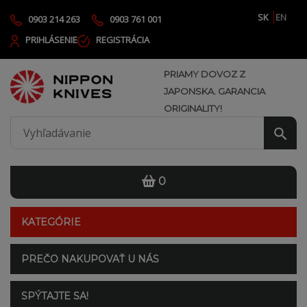
SK
EN
0903 214 263
0903 761 001
PRIHLÁSENIE
REGISTRÁCIA
PRIAMY DOVOZ Z
JAPONSKA. GARANCIA
ORIGINALITY!
0
KATEGÓRIE
PREČO NAKUPOVAŤ U NÁS
SPÝTAJTE SA!