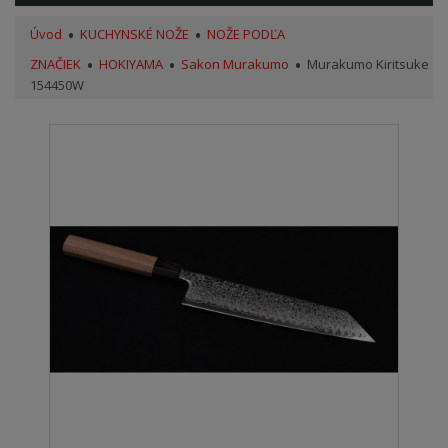
Úvod
KUCHYNSKÉ NOŽE
NOŽE PODĽA
ZNAČIEK
HOKIYAMA
Sakon Murakumo
Murakumo Kiritsuke
154450W