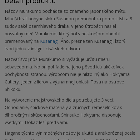
Detail produktu
Názov Murakumo pochádza zo známeho japonského mýtu.
Mladší brat bohyne slnka Susanoo premohol za pomoci ľsti a 8
sudov saké osemhlavého draka. V jeho útrobách našiel
posvätný meč Murakumo, ktorý bol v neskoršom období
premenovaný na
Kusanagi
. Áno, presne ten Kusanagi, ktorý
tvorí jednu z insígnií cisárskeho dvora.
Nazvať svoj nôž Murakumo si vyžaduje určitú mieru
sebavedomia. No pri pohľade na jeho pôvod idú akékoľvek
pochybnosti stranou. Výrobcom nie je nikto iný ako Hokiyama
Cutlery, jeden z lídrov z významnej oblasti Tosa na ostrove
Shikoku.
Na vytvorenie majstrovského diela potrebujete 3 veci.
Odhodlanie, špičkové materiály a zručných remeselníkov s
dlhoročnými skúsenosťami. Shinsuke Hokiyama disponuje
všetkými. Dôkaz leží pred vami.
Hagane týchto výnimočných nožov je ukuté z antikoróznej ocele