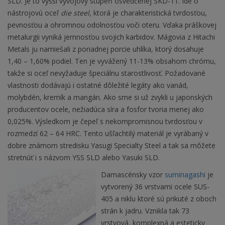
SLD. Je to vyšší vývojový stupeň osvedčenej SKD-11. Ide o
nástrojovú oceľ
die steel
, ktorá je charakteristická tvrdosťou,
pevnosťou a ohromnou odolnosťou voči oteru. Vďaka práškovej
metalurgii vyniká jemnosťou svojich karbidov. Mágovia z Hitachi
Metals ju namiešali z poriadnej porcie uhlíka, ktorý dosahuje
1,40 – 1,60% podiel. Ten je vyvážený 11-13% obsahom chrómu,
takže si oceľ nevyžaduje špeciálnu starostlivosť. Požadované
vlastnosti dodávajú i ostatné dôležité legáty ako vanád,
molybdén, kremík a mangán. Ako sme si už zvykli u japonských
producentov ocele, nežiadúca síra a fosfor tvoria menej ako
0,025%. Výsledkom je čepeľ s nekompromisnou tvrdosťou v
rozmedzí 62 – 64 HRC. Tento ušľachtilý materiál je vyrábaný v
dobre známom stredisku Yasugi Specialty Steel a tak sa môžete
stretnúť i s názvom YSS SLD alebo Yasuki SLD.
Damascénsky vzor
suminagashi
je
vytvorený 36 vrstvami ocele SUS-
405 a niklu ktoré sú prikuté z oboch
strán k jadru. Vznikla tak 73
vrstvová, komplexná a esteticky