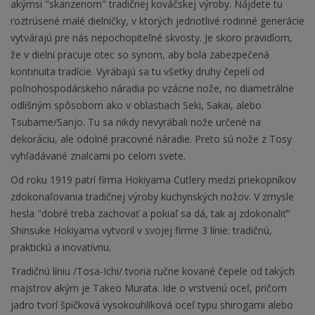
akýmsi "skanzenom" tradičnej kováčskej výroby. Nájdete tu
roztrúsené malé dielničky, v ktorých jednotlivé rodinné generácie
vytvárajú pre nás nepochopiteľné skvosty. Je skoro pravidlom,
že v dielni pracuje otec so synom, aby bola zabezpečená
kontinuita tradície. Vyrábajú sa tu všetky druhy čepelí od
poľnohospodárskeho náradia po vzácne nože, no diametrálne
odlišným spôsobom ako v oblastiach Seki, Sakai, alebo
Tsubame/Sanjo. Tu sa nikdy nevyrábali nože určené na
dekoráciu, ale odolné pracovné náradie. Preto sú nože z Tosy
vyhľadávané znalcami po celom svete.
Od roku 1919 patrí firma Hokiyama Cutlery medzi priekopníkov
zdokonaľovania tradičnej výroby kuchynských nožov. V zmysle
hesla "dobré treba zachovať a pokiaľ sa dá, tak aj zdokonaliť"
Shinsuke Hokiyama vytvoril v svojej firme 3 línie: tradičnú,
praktickú a inovatívnu.
Tradičnú líniu /Tosa-Ichi/ tvoria ručne kované čepele od takých
majstrov akým je Takeo Murata. Ide o vrstvenú oceľ, pričom
jadro tvorí špičková vysokouhlíková oceľ typu shirogami alebo