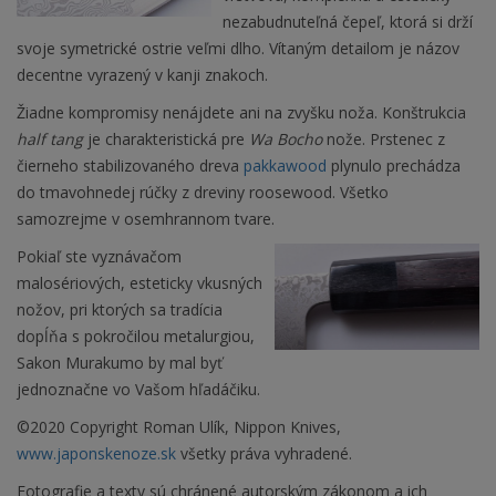
nezabudnuteľná čepeľ, ktorá si drží
svoje symetrické ostrie veľmi dlho. Vítaným detailom je názov
decentne vyrazený v kanji znakoch.
Žiadne kompromisy nenájdete ani na zvyšku noža. Konštrukcia
half tang
je charakteristická pre
Wa Bocho
nože. Prstenec z
čierneho stabilizovaného dreva
pakkawood
plynulo prechádza
do tmavohnedej rúčky z dreviny roosewood. Všetko
samozrejme v osemhrannom tvare.
Pokiaľ ste vyznávačom
malosériových, esteticky vkusných
nožov, pri ktorých sa tradícia
dopĺňa s pokročilou metalurgiou,
Sakon Murakumo by mal byť
jednoznačne vo Vašom hľadáčiku.
©2020 Copyright Roman Ulík, Nippon Knives,
www.japonskenoze.sk
všetky práva vyhradené.
Fotografie a texty sú chránené autorským zákonom a ich