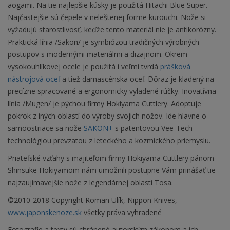
aogami. Na tie najlepšie kúsky je použitá Hitachi Blue Super.
Najčastejšie sú čepele v neleštenej forme kurouchi. Nože si
vyžadujú starostlivosť, keďže tento materiál nie je antikorózny.
Praktická línia /Sakon/ je symbiózou tradičných výrobných
postupov s modernými materiálmi a dizajnom. Okrem
vysokouhlíkovej ocele je použitá i veľmi tvrdá
prášková
nástrojová oceľ
a tiež damascénska oceľ. Dôraz je kladený na
precízne spracované a ergonomicky vyladené rúčky. Inovatívna
línia /Mugen/ je pýchou firmy Hokiyama Cuttlery. Adoptuje
pokrok z iných oblastí do výroby svojich nožov. Ide hlavne o
samoostriace sa nože
SAKON+
s patentovou Vee-Tech
technológiou prevzatou z leteckého a kozmického priemyslu.
Priateľské vzťahy s majiteľom firmy Hokiyama Cuttlery pánom
Shinsuke Hokiyamom nám umožnili postupne Vám prinášať tie
najzaujímavejšie nože z legendárnej oblasti Tosa.
©2010-2018 Copyright Roman Ulík, Nippon Knives,
www.japonskenoze.sk
všetky práva vyhradené
Fotografie a texty sú chránené autorským zákonom a ich