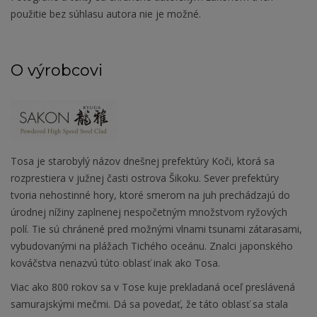
použitie bez súhlasu autora nie je možné.
O výrobcovi
Tosa je starobylý názov dnešnej prefektúry Koči, ktorá sa
rozprestiera v južnej časti ostrova Šikoku. Sever prefektúry
tvoria nehostinné hory, ktoré smerom na juh prechádzajú do
úrodnej nížiny zaplnenej nespočetným množstvom ryžových
polí. Tie sú chránené pred možnými vlnami tsunami zátarasami,
vybudovanými na plážach Tichého oceánu. Znalci japonského
kováčstva nenazvú túto oblasť inak ako Tosa.
Viac ako 800 rokov sa v Tose kuje prekladaná oceľ preslávená
samurajskými mečmi. Dá sa povedať, že táto oblasť sa stala