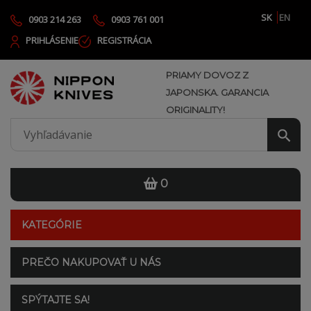
SK
EN
0903 214 263
0903 761 001
PRIHLÁSENIE
REGISTRÁCIA
PRIAMY DOVOZ Z
JAPONSKA. GARANCIA
ORIGINALITY!
0
KATEGÓRIE
PREČO NAKUPOVAŤ U NÁS
SPÝTAJTE SA!