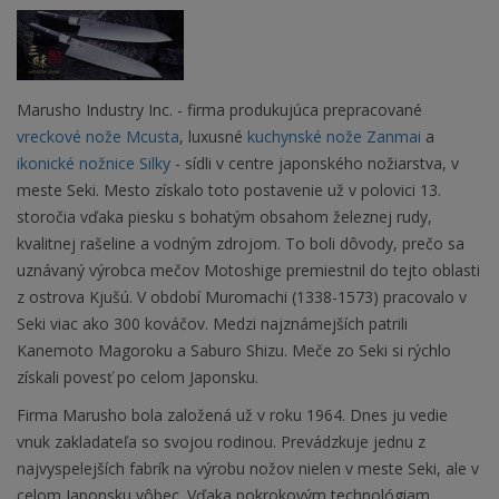
Marusho Industry Inc. - firma produkujúca prepracované
vreckové nože Mcusta
, luxusné
kuchynské nože Zanmai
a
ikonické nožnice Silky
- sídli v centre japonského nožiarstva, v
meste Seki. Mesto získalo toto postavenie už v polovici 13.
storočia vďaka piesku s bohatým obsahom železnej rudy,
kvalitnej rašeline a vodným zdrojom. To boli dôvody, prečo sa
uznávaný výrobca mečov Motoshige premiestnil do tejto oblasti
z ostrova Kjušú. V období Muromachi (1338-1573) pracovalo v
Seki viac ako 300 kováčov. Medzi najznámejších patrili
Kanemoto Magoroku a Saburo Shizu. Meče zo Seki si rýchlo
získali povesť po celom Japonsku.
Firma Marusho bola založená už v roku 1964. Dnes ju vedie
vnuk zakladateľa so svojou rodinou. Prevádzkuje jednu z
najvyspelejších fabrík na výrobu nožov nielen v meste Seki, ale v
celom Japonsku vôbec. Vďaka pokrokovým technológiam