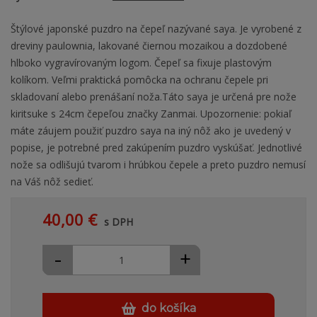
Štýlové japonské puzdro na čepeľ nazývané saya. Je vyrobené z
dreviny paulownia, lakované čiernou mozaikou a dozdobené
hlboko vygravírovaným logom. Čepeľ sa fixuje plastovým
kolíkom. Veľmi praktická pomôcka na ochranu čepele pri
skladovaní alebo prenášaní noža.Táto saya je určená pre nože
kiritsuke s 24cm čepeľou značky Zanmai. Upozornenie: pokiaľ
máte záujem použiť puzdro saya na iný nôž ako je uvedený v
popise, je potrebné pred zakúpením puzdro vyskúšať. Jednotlivé
nože sa odlišujú tvarom i hrúbkou čepele a preto puzdro nemusí
na Váš nôž sedieť.
40,00 €
s DPH
-
+
do košíka