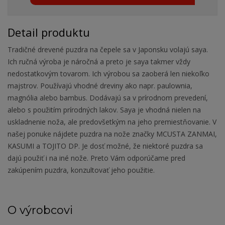
Detail produktu
Tradičné drevené puzdra na čepele sa v Japonsku volajú saya.
Ich ručná výroba je náročná a preto je saya takmer vždy
nedostatkovým tovarom. Ich výrobou sa zaoberá len niekoľko
majstrov. Používajú vhodné dreviny ako napr. paulownia,
magnólia alebo bambus. Dodávajú sa v prírodnom prevedení,
alebo s použitím prírodných lakov. Saya je vhodná nielen na
uskladnenie noža, ale predovšetkým na jeho premiestňovanie. V
našej ponuke nájdete puzdra na nože značky MCUSTA ZANMAI,
KASUMI a TOJITO DP. Je dosť možné, že niektoré puzdra sa
dajú použiť i na iné nože. Preto Vám odporúčame pred
zakúpením puzdra, konzultovať jeho použitie.
O výrobcovi