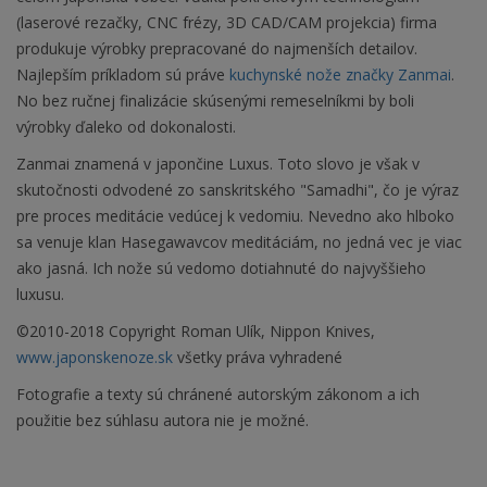
(laserové rezačky, CNC frézy, 3D CAD/CAM projekcia) firma
produkuje výrobky prepracované do najmenších detailov.
Najlepším príkladom sú práve
kuchynské nože značky Zanmai
.
No bez ručnej finalizácie skúsenými remeselníkmi by boli
výrobky ďaleko od dokonalosti.
Zanmai znamená v japončine Luxus. Toto slovo je však v
skutočnosti odvodené zo sanskritského "Samadhi", čo je výraz
pre proces meditácie vedúcej k vedomiu. Nevedno ako hlboko
sa venuje klan Hasegawavcov meditáciám, no jedná vec je viac
ako jasná. Ich nože sú vedomo dotiahnuté do najvyššieho
luxusu.
©2010-2018 Copyright Roman Ulík, Nippon Knives,
www.japonskenoze.sk
všetky práva vyhradené
Fotografie a texty sú chránené autorským zákonom a ich
použitie bez súhlasu autora nie je možné.