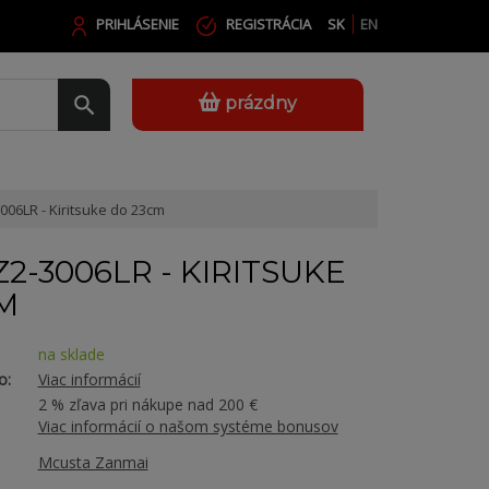
PRIHLÁSENIE
REGISTRÁCIA
SK
EN
prázdny
06LR - Kiritsuke do 23cm
2-3006LR - KIRITSUKE
M
na sklade
o:
Viac informácií
2 % zľava pri nákupe nad 200 €
Viac informácií o našom systéme bonusov
Mcusta Zanmai