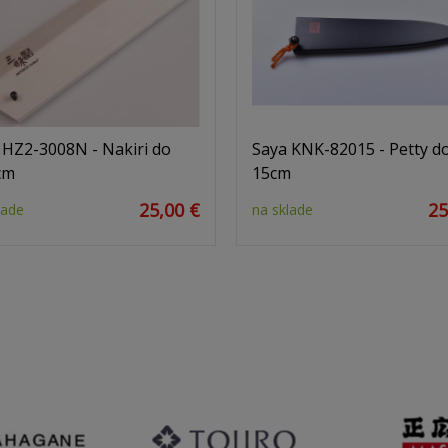
 HZ2-3008N - Nakiri do
Saya KNK-82015 - Petty d
cm
15cm
25,00 €
25
lade
na sklade