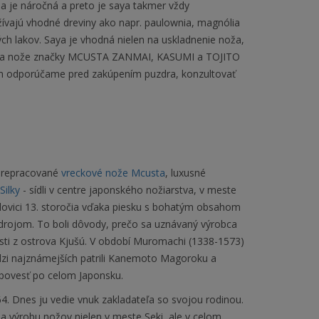
ba je náročná a preto je saya takmer vždy
ívajú vhodné dreviny ako napr. paulownia, magnólia
ch lakov. Saya je vhodná nielen na uskladnenie noža,
a na nože značky MCUSTA ZANMAI, KASUMI a TOJITO
Vám odporúčame pred zakúpením puzdra, konzultovať
 prepracované
vreckové nože Mcusta
, luxusné
Silky
- sídli v centre japonského nožiarstva, v meste
olovici 13. storočia vďaka piesku s bohatým obsahom
 zdrojom. To boli dôvody, prečo sa uznávaný výrobca
sti z ostrova Kjušú. V období Muromachi (1338-1573)
dzi najznámejších patrili Kanemoto Magoroku a
i povesť po celom Japonsku.
. Dnes ju vedie vnuk zakladateľa so svojou rodinou.
na výrobu nožov nielen v meste Seki, ale v celom