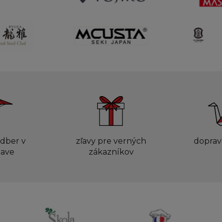
dber v
zľavy pre verných
doprav
lave
zákazníkov