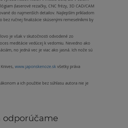
lógiam (laserové rezačky, CNC frézy, 3D CAD/CAM
cované do najmenších detailov. Najlepším príkladom
No bez ručnej finalizácie skúsenými remeselníkmi by
lovo je však v skutočnosti odvodené zo
proces meditácie vedúcej k vedomiu. Nevedno ako
ciám, no jedná vec je viac ako jasná. Ich nože sú
 Knives,
www.japonskenoze.sk
všetky práva
ákonom a ich použitie bez súhlasu autora nie je
m odporúčame