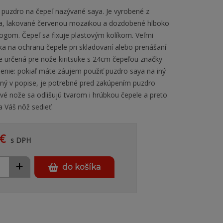
 puzdro na čepeľ nazývané saya. Je vyrobené z
ia, lakované červenou mozaikou a dozdobené hlboko
ogom. Čepeľ sa fixuje plastovým kolíkom. Veľmi
a na ochranu čepele pri skladovaní alebo prenášaní
e určená pre nože kiritsuke s 24cm čepeľou značky
nie: pokiaľ máte záujem použiť puzdro saya na iný
ný v popise, je potrebné pred zakúpením puzdro
ivé nože sa odlišujú tvarom i hrúbkou čepele a preto
 Váš nôž sedieť.
€
s DPH
+
do košíka