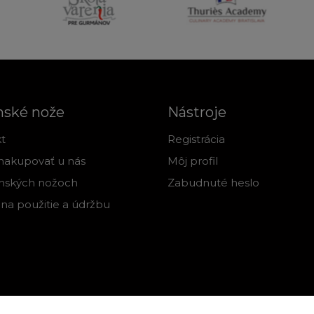
nské nože
Nástroje
t
Registrácia
nakupovať u nás
Môj profil
nských nožoch
Zabudnuté heslo
na použitie a údržbu