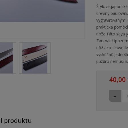
Štýlové japonské
dreviny paulown
vygravírovaným l
praktická pomôck
noža.Táto saya j
Zanmai. Upozorne
nôž ako je uvede
vyskúšať. Jednotl
puzdro nemusí na
40,00 
-
il produktu