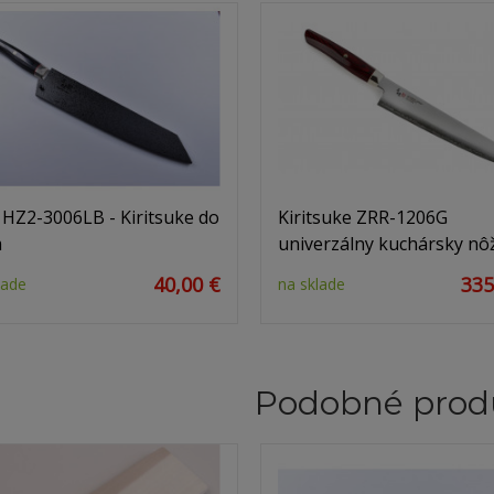
 HZ2-3006LB - Kiritsuke do
Kiritsuke ZRR-1206G
m
univerzálny kuchársky nô
40,00 €
335
lade
na sklade
Podobné prod