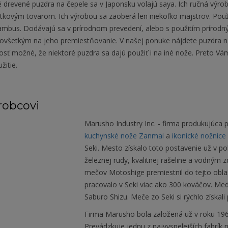
 drevené puzdra na čepele sa v Japonsku volajú saya. Ich ručná výro
tkovým tovarom. Ich výrobou sa zaoberá len niekoľko majstrov. Použ
ambus. Dodávajú sa v prírodnom prevedení, alebo s použitím prírodný
dovšetkým na jeho premiestňovanie. V našej ponuke nájdete puzdr
dosť možné, že niektoré puzdra sa dajú použiť i na iné nože. Preto 
žitie.
robcovi
Marusho Industry Inc. - firma produkujúca
kuchynské nože Zanmai
a
ikonické nožnice 
Seki. Mesto získalo toto postavenie už v p
železnej rudy, kvalitnej rašeline a vodným
mečov Motoshige premiestnil do tejto obla
pracovalo v Seki viac ako 300 kováčov. Me
Saburo Shizu. Meče zo Seki si rýchlo získal
Firma Marusho bola založená už v roku 1964
Prevádzkuje jednu z najvyspelejších fabrík 