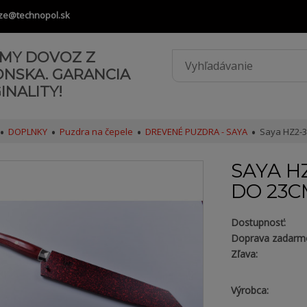
ze@technopol.sk
AMY DOVOZ Z
ONSKA. GARANCIA
INALITY!
DOPLNKY
Puzdra na čepele
DREVENÉ PUZDRA - SAYA
Saya HZ2-30
SAYA HZ
DO 23C
Dostupnosť:
Doprava zadarm
Zľava:
Výrobca: