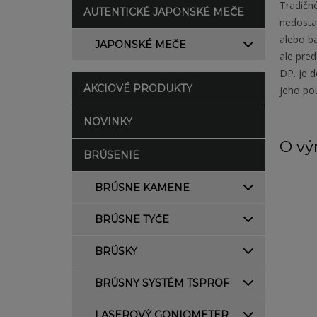
Tradičné
AUTENTICKÉ JAPONSKÉ MEČE
nedosta
alebo b
JAPONSKÉ MEČE
ale pre
DP. Je 
AKCIOVÉ PRODUKTY
jeho pou
NOVINKY
O vý
BRÚSENIE
BRÚSNE KAMENE
BRÚSNE TYČE
BRÚSKY
BRÚSNY SYSTÉM TSPROF
LASEROVÝ GONIOMETER