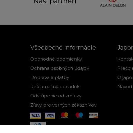
Naši partneri
Všeobecné informácie
Japo
Obchodné podmienky
Kontak
Ochrana osobných údajov
Prečo 
Doprava a platby
O japo
Reklamačný poriadok
Návod 
Odstúpenie od zmluvy
Zľavy pre verných zákazníkov