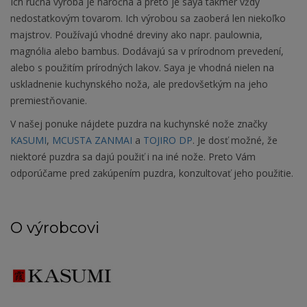
Ich ručná výroba je náročná a preto je saya takmer vždy
nedostatkovým tovarom. Ich výrobou sa zaoberá len niekoľko
majstrov. Používajú vhodné dreviny ako napr. paulownia,
magnólia alebo bambus. Dodávajú sa v prírodnom prevedení,
alebo s použitím prírodných lakov. Saya je vhodná nielen na
uskladnenie kuchynského noža, ale predovšetkým na jeho
premiestňovanie.
V našej ponuke nájdete puzdra na kuchynské nože značky
KASUMI
,
MCUSTA ZANMAI
a
TOJIRO DP
. Je dosť možné, že
niektoré puzdra sa dajú použiť i na iné nože. Preto Vám
odporúčame pred zakúpením puzdra, konzultovať jeho použitie.
O výrobcovi