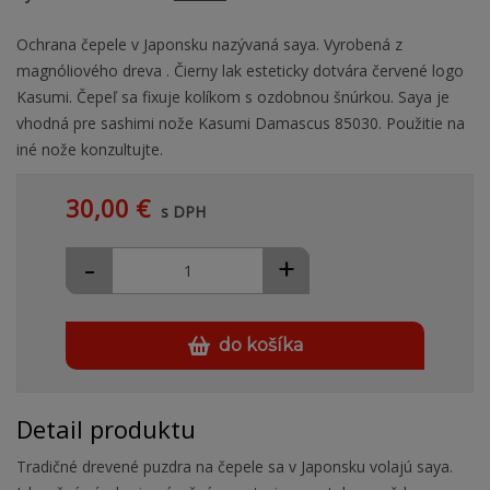
Ochrana čepele v Japonsku nazývaná saya. Vyrobená z
magnóliového dreva . Čierny lak esteticky dotvára červené logo
Kasumi. Čepeľ sa fixuje kolíkom s ozdobnou šnúrkou. Saya je
vhodná pre sashimi nože Kasumi Damascus 85030. Použitie na
iné nože konzultujte.
30,00 €
s DPH
-
+
do košíka
Detail produktu
Tradičné drevené puzdra na čepele sa v Japonsku volajú saya.