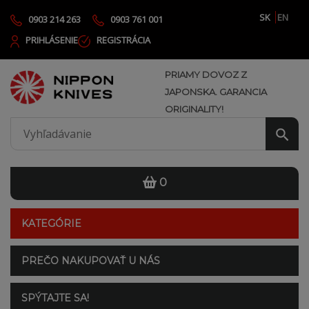
SK
EN
0903 214 263
0903 761 001
PRIHLÁSENIE
REGISTRÁCIA
PRIAMY DOVOZ Z
JAPONSKA. GARANCIA
ORIGINALITY!
0
KATEGÓRIE
PREČO NAKUPOVAŤ U NÁS
SPÝTAJTE SA!