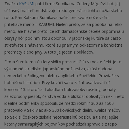
Značka
KASUMI
patrí firme Sumikama Cutlery Mfg. Pvt.Ltd. Jej
súčasný majiteľ predstavuje tretiu generáciu tohto nožiarskeho
rodu. Pán Katsumi Sumikava našiel pre svoje nože veľmi
priliehavé meno – KASUMI. Nielen preto, že sa podobá na jeho
meno, ale hlavne preto, že ich damascénske čepele pripomínajú
obrysy hôr pod hmlistou oblohou. V japonskej kultúre sa často
stretávate s názvami, ktoré sú priamym odkazom na konkrétne
predmety alebo javy. A toto je jeden z príkladov.
Firma Sumikama Cutlery sídli v provincii Gifu v meste Seki. Je to
významné stredisko japonského nožiarstva, akási obdoba
nemeckého Solingenu alebo anglického Sheffeldu. Pravdaže s
bohatšou históriou. Prvý kováči sa tu začali usadzovať už
koncom 13. storočia. Lákadlom boli zásoby rašeliny, bohatý
železorudný piesok, čerstvá voda a blízkosť dôležitých riek. Tieto
ideálne podmienky spôsobili, že medzi rokmi 1300 až 1500
pracovalo v Seki viac ako 300 kováčskych dielní. Kvalita mečov
zo Seki si čoskoro získala neotrasiteľnú pozíciu a tie najlepšie
katany samurajských bojovníkov pochádzali spravidla z tejto