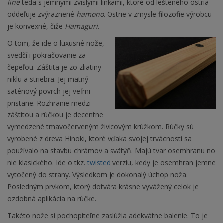
line
teda s jemnými zvislými linkami, ktoré od lešteného ostria
oddeľuje zvýraznené
hamono
. Ostrie v zmysle filozofie výrobcu
je konvexné, čiže
Hamaguri
.
O tom, že ide o luxusné nože,
svedčí i pokračovanie za
čepeľou. Záštita je zo zliatiny
niklu a striebra. Jej matný
saténový povrch jej veľmi
pristane. Rozhranie medzi
záštitou a rúčkou je decentne
vymedzené tmavočerveným živicovým krúžkom. Rúčky sú
vyrobené z dreva Hinoki, ktoré vďaka svojej trvácnosti sa
používalo na stavbu chrámov a svätýň. Majú tvar osemhranu no
nie klasického. Ide o tkz.
twisted
verziu, kedy je osemhran jemne
vytočený do strany. Výsledkom je dokonalý úchop noža.
Posledným prvkom, ktorý dotvára krásne vyvážený celok je
ozdobná aplikácia na rúčke.
Takéto nože si pochopiteľne zaslúžia adekvátne balenie. To je