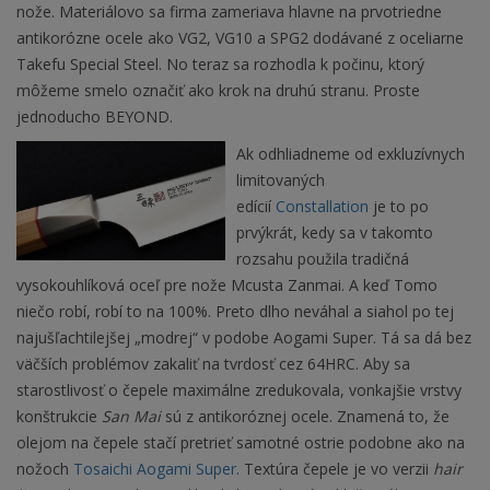
nože. Materiálovo sa firma zameriava hlavne na prvotriedne
antikorózne ocele ako VG2, VG10 a SPG2 dodávané z oceliarne
Takefu Special Steel. No teraz sa rozhodla k počinu, ktorý
môžeme smelo označiť ako krok na druhú stranu. Proste
jednoducho BEYOND.
Ak odhliadneme od exkluzívnych
limitovaných
edícií
Constallation
je to po
prvýkrát, kedy sa v takomto
rozsahu použila tradičná
vysokouhlíková oceľ pre nože Mcusta Zanmai. A keď Tomo
niečo robí, robí to na 100%. Preto dlho neváhal a siahol po tej
najušľachtilejšej „modrej“ v podobe Aogami Super. Tá sa dá bez
väčších problémov zakaliť na tvrdosť cez 64HRC. Aby sa
starostlivosť o čepele maximálne zredukovala, vonkajšie vrstvy
konštrukcie
San Mai
sú z antikoróznej ocele. Znamená to, že
olejom na čepele stačí pretrieť samotné ostrie podobne ako na
nožoch
Tosaichi Aogami Super
. Textúra čepele je vo verzii
hair