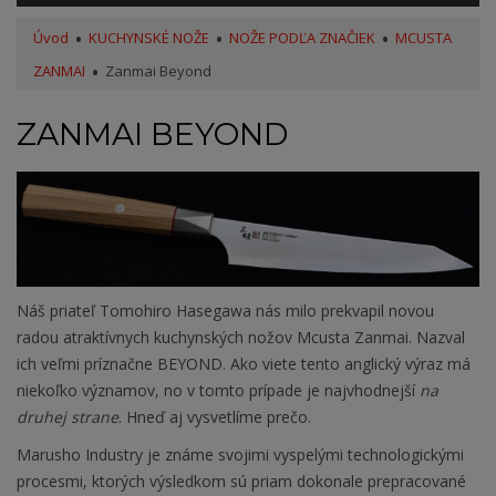
Úvod
KUCHYNSKÉ NOŽE
NOŽE PODĽA ZNAČIEK
MCUSTA
ZANMAI
Zanmai Beyond
ZANMAI BEYOND
Náš priateľ Tomohiro Hasegawa nás milo prekvapil novou
radou atraktívnych kuchynských nožov Mcusta Zanmai. Nazval
ich veľmi príznačne BEYOND. Ako viete tento anglický výraz má
niekoľko významov, no v tomto prípade je najvhodnejší
na
druhej strane
. Hneď aj vysvetlíme prečo.
Marusho Industry je známe svojimi vyspelými technologickými
procesmi, ktorých výsledkom sú priam dokonale prepracované