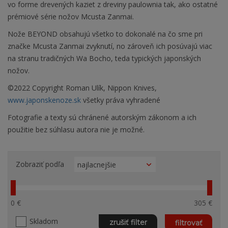
vo forme drevených kaziet z dreviny paulownia tak, ako ostatné
prémiové série nožov Mcusta Zanmai.
Nože BEYOND obsahujú všetko to dokonalé na čo sme pri
značke Mcusta Zanmai zvyknutí, no zároveň ich posúvajú viac
na stranu tradičných Wa Bocho, teda typických japonských
nožov.
©2022 Copyright Roman Ulík, Nippon Knives,
www.japonskenoze.sk
všetky práva vyhradené
Fotografie a texty sú chránené autorským zákonom a ich
použitie bez súhlasu autora nie je možné.
Zobraziť podľa
0 €
305 €
Skladom
zrušiť filter
filtrovať