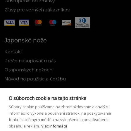
Odstúpenie od zmluvy
Zľavy pre verných zákazníkov
Japonské nože
Kontakt
Prečo nakupovať u nás
O japonských nožoch
Návod na použitie a údržbu
Nástroje
O súboroch cookie na tejto stránke
Registrácia
Súbory cookie používame na zhromažďovanie a analýzu
Môj profil
informácií o výkone a používaní stránok, na poskytovanie
funkcií sociálnych médií a na vylepšenie a prispôsobenie
Zabudnuté heslo
obsahu a reklám.
Viac informácií