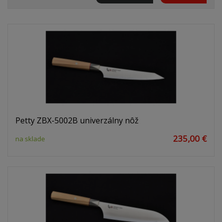
Petty ZBX-5002B univerzálny nôž
235,00 €
na sklade