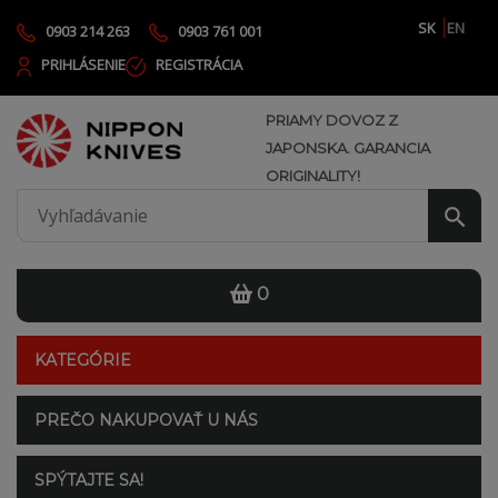
SK
EN
0903 214 263
0903 761 001
PRIHLÁSENIE
REGISTRÁCIA
PRIAMY DOVOZ Z
JAPONSKA. GARANCIA
ORIGINALITY!
0
KATEGÓRIE
PREČO NAKUPOVAŤ U NÁS
SPÝTAJTE SA!