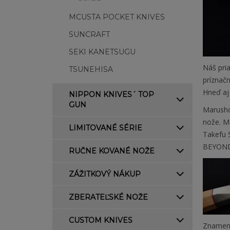
MCUSTA POCKET KNIVES
SUNCRAFT
SEKI KANETSUGU
Náš pri
TSUNEHISA
príznač
Hneď aj 
NIPPON KNIVES´ TOP
GUN
Marusho
nože. M
LIMITOVANÉ SÉRIE
Takefu 
BEYOND
RUČNE KOVANÉ NOŽE
ZÁŽITKOVÝ NÁKUP
ZBERATEĽSKÉ NOŽE
CUSTOM KNIVES
Znamená