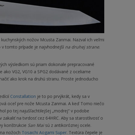
h kuchynských nožov Mcusta Zanmai. Nazval ich veľmi
 v tomto prípade je najvhodnejší
na druhej strane
.
orých výsledkom sú priam dokonale prepracované
ele ako VG2, VG10 a SPG2 dodávané z oceliarne
načiť ako krok na druhú stranu. Proste jednoducho
edícií
Constallation
je to po prvýkrát, kedy sa v
ková oceľ pre nože Mcusta Zanmai. A keď Tomo niečo
ahol po tej najušľachtilejšej „modrej“ v podobe
zakaliť na tvrdosť cez 64HRC. Aby sa starostlivosť o
vy konštrukcie
San Mai
sú z antikoróznej ocele.
o na nožoch
Tosaichi Aogami Super
. Textúra čepele je