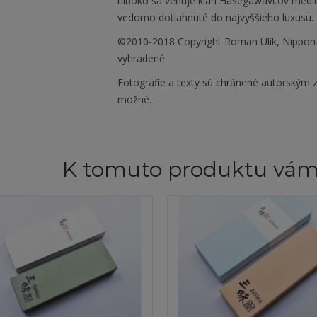
hlboko sa venuje klan Hasegawavcov meditá
vedomo dotiahnuté do najvyššieho luxusu.
©2010-2018 Copyright Roman Ulík, Nippon
vyhradené
Fotografie a texty sú chránené autorským z
možné.
K tomuto produktu vá