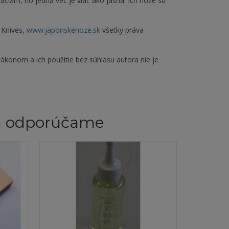
ciám, no jedná vec je viac ako jasná. Ich nože sú
 Knives,
www.japonskenoze.sk
všetky práva
ákonom a ich použitie bez súhlasu autora nie je
m odporúčame