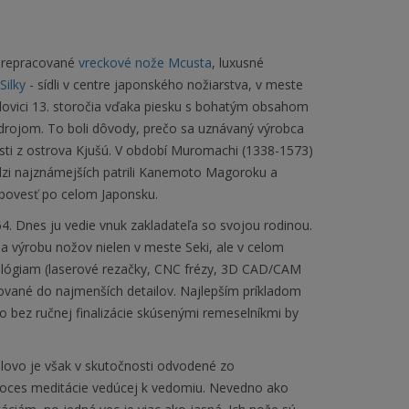
 prepracované
vreckové nože Mcusta
, luxusné
Silky
- sídli v centre japonského nožiarstva, v meste
olovici 13. storočia vďaka piesku s bohatým obsahom
 zdrojom. To boli dôvody, prečo sa uznávaný výrobca
sti z ostrova Kjušú. V období Muromachi (1338-1573)
dzi najznámejších patrili Kanemoto Magoroku a
i povesť po celom Japonsku.
. Dnes ju vedie vnuk zakladateľa so svojou rodinou.
na výrobu nožov nielen v meste Seki, ale v celom
lógiam (laserové rezačky, CNC frézy, 3D CAD/CAM
cované do najmenších detailov. Najlepším príkladom
No bez ručnej finalizácie skúsenými remeselníkmi by
lovo je však v skutočnosti odvodené zo
proces meditácie vedúcej k vedomiu. Nevedno ako