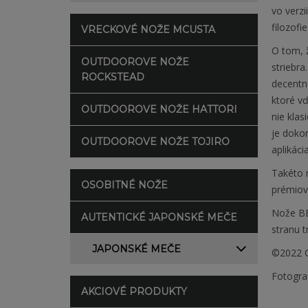
vo verzi
filozofi
VRECKOVÉ NOŽE MCUSTA
O tom, ž
OUTDOOROVE NOŽE
striebra
ROCKSTEAD
decentn
ktoré v
OUTDOOROVE NOŽE HATTORI
nie klas
je doko
OUTDOOROVE NOŽE TOJIRO
aplikáci
Takéto n
OSOBITNÉ NOŽE
prémiov
Nože BE
AUTENTICKÉ JAPONSKÉ MEČE
stranu 
JAPONSKÉ MEČE
©2022 C
Fotogra
AKCIOVÉ PRODUKTY