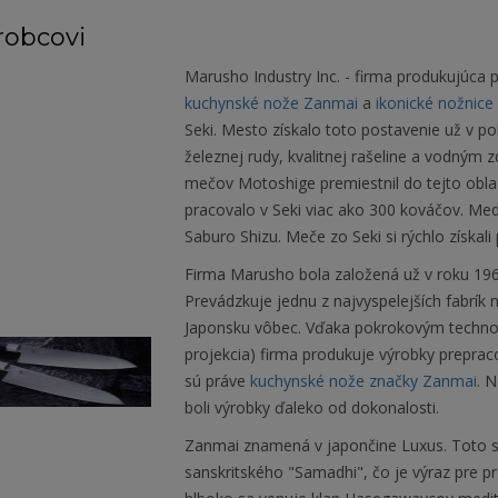
robcovi
Marusho Industry Inc. - firma produkujúca
kuchynské nože Zanmai
a
ikonické nožnice 
Seki. Mesto získalo toto postavenie už v p
železnej rudy, kvalitnej rašeline a vodným
mečov Motoshige premiestnil do tejto obla
pracovalo v Seki viac ako 300 kováčov. Me
Saburo Shizu. Meče zo Seki si rýchlo získal
Firma Marusho bola založená už v roku 1964
Prevádzkuje jednu z najvyspelejších fabrík 
Japonsku vôbec. Vďaka pokrokovým techno
projekcia) firma produkuje výrobky prepra
sú práve
kuchynské nože značky Zanmai
. 
boli výrobky ďaleko od dokonalosti.
Zanmai znamená v japončine Luxus. Toto s
sanskritského "Samadhi", čo je výraz pre 