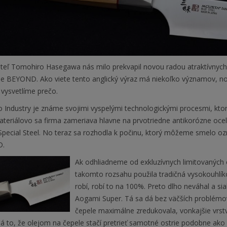
ateľ Tomohiro Hasegawa nás milo prekvapil novou radou atraktívnyc
ne BEYOND. Ako viete tento anglický výraz má niekoľko významov, no
vysvetlíme prečo.
 Industry je známe svojimi vyspelými technologickými procesmi, kt
ateriálovo sa firma zameriava hlavne na prvotriedne antikorózne oc
Special Steel. No teraz sa rozhodla k počinu, ktorý môžeme smelo oz
.
Ak odhliadneme od exkluzívnych limitovaných 
takomto rozsahu použila tradičná vysokouhlí
robí, robí to na 100%. Preto dlho neváhal a si
Aogami Super. Tá sa dá bez väčších problémov 
čepele maximálne zredukovala, vonkajšie vrst
 to, že olejom na čepele stačí pretrieť samotné ostrie podobne ak