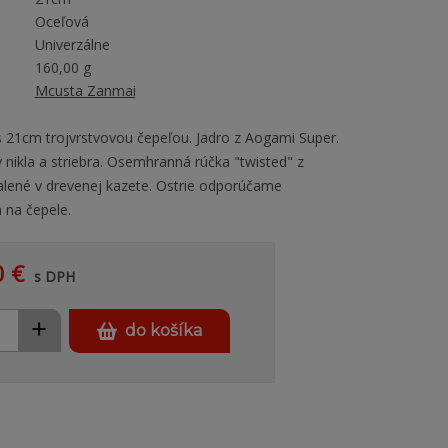
Oceľová
Univerzálne
160,00 g
Mcusta Zanmai
 21cm trojvrstvovou čepeľou. Jadro z Aogami Super.
ny nikla a striebra. Osemhranná rúčka "twisted" z
Balené v drevenej kazete. Ostrie odporúčame
 na čepele.
0 €
s DPH
+
do košíka