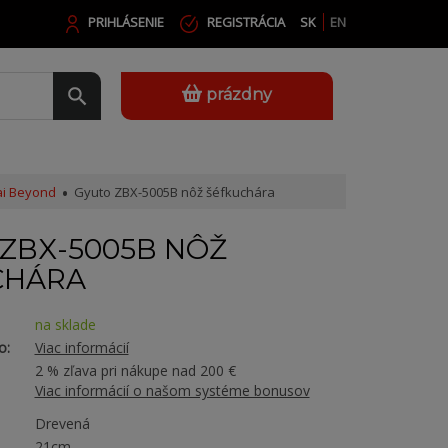
PRIHLÁSENIE
REGISTRÁCIA
SK
EN
prázdny
i Beyond
Gyuto ZBX-5005B nôž šéfkuchára
ZBX-5005B NÔŽ
CHÁRA
na sklade
o:
Viac informácií
2 % zľava pri nákupe nad 200 €
Viac informácií o našom systéme bonusov
Drevená
21cm