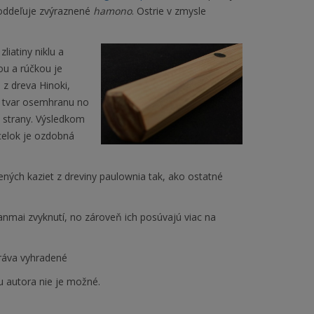
 oddeľuje zvýraznené
hamono
. Ostrie v zmysle
liatiny niklu a
ou a rúčkou je
z dreva Hinoki,
ú tvar osemhranu no
 strany. Výsledkom
celok je ozdobná
ených kaziet z dreviny paulownia tak, ako ostatné
mai zvyknutí, no zároveň ich posúvajú viac na
ráva vyhradené
u autora nie je možné.