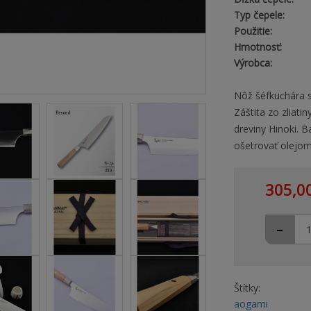
Typ čepele:
Použitie:
Hmotnosť:
Výrobca:
Nôž šéfkuchára s
Záštita zo zliati
dreviny Hinoki. 
ošetrovať olejom
305,0
-
Štítky:
aogami