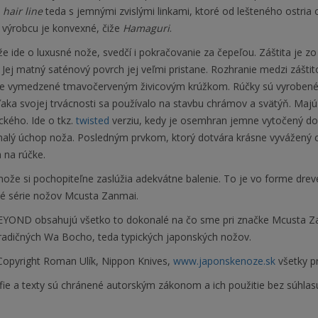
i
hair line
teda s jemnými zvislými linkami, ktoré od lešteného ostria
e výrobcu je konvexné, čiže
Hamaguri
.
e ide o luxusné nože, svedčí i pokračovanie za čepeľou. Záštita je zo z
. Jej matný saténový povrch jej veľmi pristane. Rozhranie medzi záštit
e vymedzené tmavočerveným živicovým krúžkom. Rúčky sú vyrobené 
ďaka svojej trvácnosti sa používalo na stavbu chrámov a svätýň. Maj
ického. Ide o tkz.
twisted
verziu, kedy je osemhran jemne vytočený do
nalý úchop noža. Posledným prvkom, ktorý dotvára krásne vyvážený 
a na rúčke.
ože si pochopiteľne zaslúžia adekvátne balenie. To je vo forme drev
é série nožov Mcusta Zanmai.
YOND obsahujú všetko to dokonalé na čo sme pri značke Mcusta Zan
tradičných Wa Bocho, teda typických japonských nožov.
opyright Roman Ulík, Nippon Knives,
www.japonskenoze.sk
všetky p
fie a texty sú chránené autorským zákonom a ich použitie bez súhlas