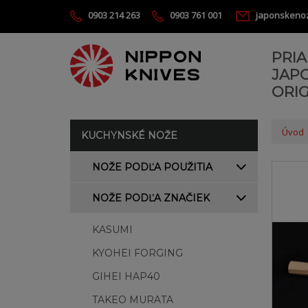
0903 214 263
0903 761 001
japonskeno
PRI
JAP
ORIG
Úvod
KUCHYNSKÉ NOŽE
NOŽE PODĽA POUŽITIA
NOŽE PODĽA ZNAČIEK
KASUMI
KYOHEI FORGING
GIHEI HAP40
TAKEO MURATA