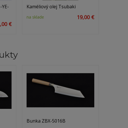
-YE-
Kaméliový olej Tsubaki
19,00 €
na sklade
,00 €
ukty
Bunka ZBX-5016B