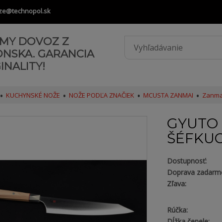
ze@technopol.sk
AMY DOVOZ Z
ONSKA. GARANCIA
INALITY!
KUCHYNSKÉ NOŽE
NOŽE PODĽA ZNAČIEK
MCUSTA ZANMAI
Zanma
GYUTO 
ŠÉFKU
Dostupnosť:
Doprava zadarm
Zľava:
Rúčka:
Dĺžka čepele: