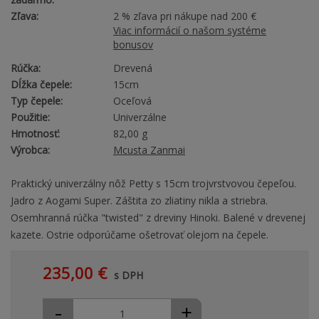
Zľava:
2 % zľava pri nákupe nad 200 €
Viac informácií o našom systéme
bonusov
Rúčka:
Drevená
Dĺžka čepele:
15cm
Typ čepele:
Oceľová
Použitie:
Univerzálne
Hmotnosť:
82,00 g
Výrobca:
Mcusta Zanmai
Praktický univerzálny nôž Petty s 15cm trojvrstvovou čepeľou.
Jadro z Aogami Super. Záštita zo zliatiny nikla a striebra.
Osemhranná rúčka "twisted" z dreviny Hinoki. Balené v drevenej
kazete. Ostrie odporúčame ošetrovať olejom na čepele.
235,00 €
s DPH
-
+