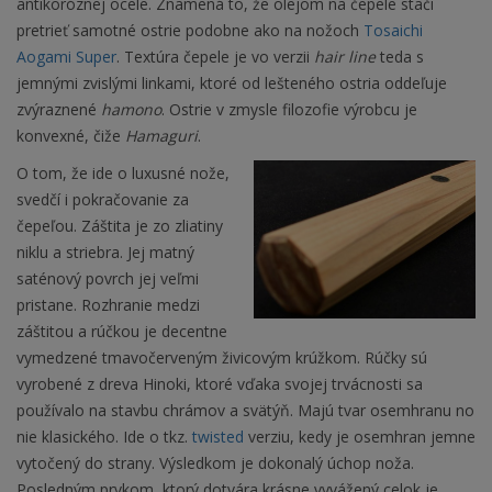
antikoróznej ocele. Znamená to, že olejom na čepele stačí
pretrieť samotné ostrie podobne ako na nožoch
Tosaichi
Aogami Super
. Textúra čepele je vo verzii
hair line
teda s
jemnými zvislými linkami, ktoré od lešteného ostria oddeľuje
zvýraznené
hamono
. Ostrie v zmysle filozofie výrobcu je
konvexné, čiže
Hamaguri
.
O tom, že ide o luxusné nože,
svedčí i pokračovanie za
čepeľou. Záštita je zo zliatiny
niklu a striebra. Jej matný
saténový povrch jej veľmi
pristane. Rozhranie medzi
záštitou a rúčkou je decentne
vymedzené tmavočerveným živicovým krúžkom. Rúčky sú
vyrobené z dreva Hinoki, ktoré vďaka svojej trvácnosti sa
používalo na stavbu chrámov a svätýň. Majú tvar osemhranu no
nie klasického. Ide o tkz.
twisted
verziu, kedy je osemhran jemne
vytočený do strany. Výsledkom je dokonalý úchop noža.
Posledným prvkom, ktorý dotvára krásne vyvážený celok je