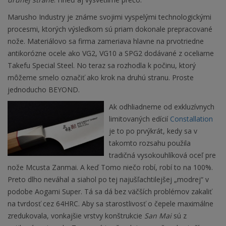
Marusho Industry je známe svojimi vyspelými technologickými
procesmi, ktorých výsledkom sú priam dokonale prepracované
nože. Materiálovo sa firma zameriava hlavne na prvotriedne
antikorózne ocele ako VG2, VG10 a SPG2 dodávané z oceliarne
Takefu Special Steel. No teraz sa rozhodla k počinu, ktorý
môžeme smelo označiť ako krok na druhú stranu. Proste
jednoducho BEYOND.
Ak odhliadneme od exkluzívnych
limitovaných edícií
Constallation
je to po prvýkrát, kedy sa v
takomto rozsahu použila
tradičná vysokouhlíková oceľ pre
nože Mcusta Zanmai. A keď Tomo niečo robí, robí to na 100%.
Preto dlho neváhal a siahol po tej najušľachtilejšej „modrej“ v
podobe Aogami Super. Tá sa dá bez väčších problémov zakaliť
na tvrdosť cez 64HRC. Aby sa starostlivosť o čepele maximálne
zredukovala, vonkajšie vrstvy konštrukcie
San Mai
sú z