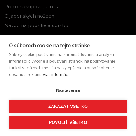
Prečo nakupovať u nás
O japonských nožoch
Návod na použitie a údržbu
Nástroje
O súboroch cookie na tejto stránke
Registrácia
Súbory cookie používame na zhromažďovanie a analýzu
Môj profil
informácií o výkone a používaní stránok, na poskytovanie
funkcií sociálnych médií a na vylepšenie a prispôsobenie
Zabudnuté heslo
obsahu a reklám.
Viac informácií
Odstúpenie od zmluvy
Nastavenia
Podmienky odstúpenia od zmluvy
Formulár pre odstúpenie od zmluvy
ZAKÁZAŤ VŠETKO
POVOLIŤ VŠETKO
© Japonské nože 2026,
eshop na mieru
vytvorilo
vibration.sk