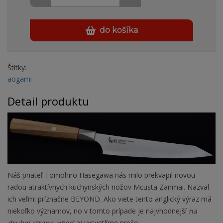
do košíka
Štítky:
aogami
Detail produktu
Náš priateľ Tomohiro Hasegawa nás milo prekvapil novou
radou atraktívnych kuchynských nožov Mcusta Zanmai. Nazval
ich veľmi príznačne BEYOND. Ako viete tento anglický výraz má
niekoľko významov, no v tomto prípade je najvhodnejší
na
druhej strane
. Hneď aj vysvetlíme prečo.