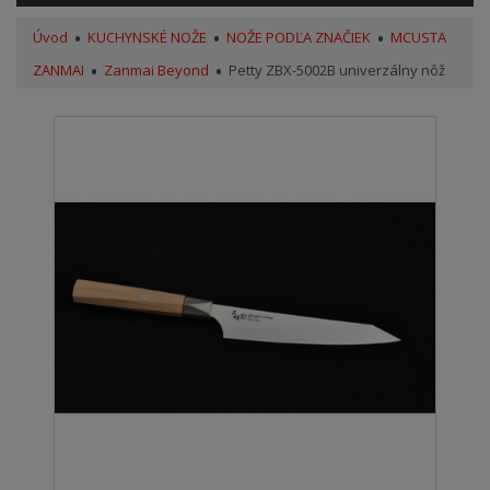
Úvod
KUCHYNSKÉ NOŽE
NOŽE PODĽA ZNAČIEK
MCUSTA
ZANMAI
Zanmai Beyond
Petty ZBX-5002B univerzálny nôž