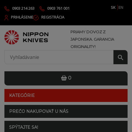
SK
EN
0903 214 263
0903 761 001
PRIHLÁSENIE
REGISTRÁCIA
PRIAMY DOVOZ Z
JAPONSKA. GARANCIA
ORIGINALITY!
0
KATEGÓRIE
PREČO NAKUPOVAŤ U NÁS
SPÝTAJTE SA!