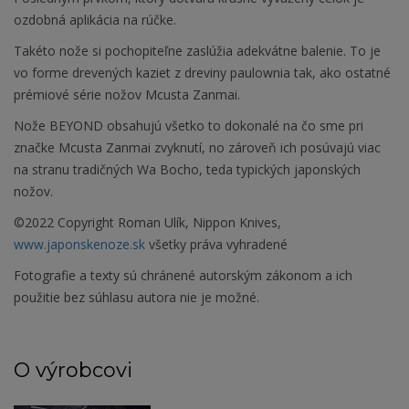
ozdobná aplikácia na rúčke.
Takéto nože si pochopiteľne zaslúžia adekvátne balenie. To je
vo forme drevených kaziet z dreviny paulownia tak, ako ostatné
prémiové série nožov Mcusta Zanmai.
Nože BEYOND obsahujú všetko to dokonalé na čo sme pri
značke Mcusta Zanmai zvyknutí, no zároveň ich posúvajú viac
na stranu tradičných Wa Bocho, teda typických japonských
nožov.
©2022 Copyright Roman Ulík, Nippon Knives,
www.japonskenoze.sk
všetky práva vyhradené
Fotografie a texty sú chránené autorským zákonom a ich
použitie bez súhlasu autora nie je možné.
O výrobcovi