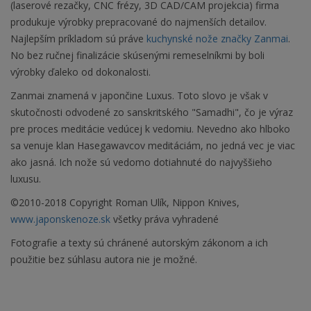
(laserové rezačky, CNC frézy, 3D CAD/CAM projekcia) firma
produkuje výrobky prepracované do najmenších detailov.
Najlepším príkladom sú práve
kuchynské nože značky Zanmai
.
No bez ručnej finalizácie skúsenými remeselníkmi by boli
výrobky ďaleko od dokonalosti.
Zanmai znamená v japončine Luxus. Toto slovo je však v
skutočnosti odvodené zo sanskritského "Samadhi", čo je výraz
pre proces meditácie vedúcej k vedomiu. Nevedno ako hlboko
sa venuje klan Hasegawavcov meditáciám, no jedná vec je viac
ako jasná. Ich nože sú vedomo dotiahnuté do najvyššieho
luxusu.
©2010-2018 Copyright Roman Ulík, Nippon Knives,
www.japonskenoze.sk
všetky práva vyhradené
Fotografie a texty sú chránené autorským zákonom a ich
použitie bez súhlasu autora nie je možné.