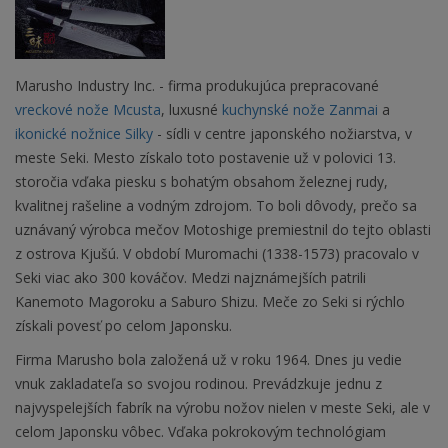
Marusho Industry Inc. - firma produkujúca prepracované
vreckové nože Mcusta
, luxusné
kuchynské nože Zanmai
a
ikonické nožnice Silky
- sídli v centre japonského nožiarstva, v
meste Seki. Mesto získalo toto postavenie už v polovici 13.
storočia vďaka piesku s bohatým obsahom železnej rudy,
kvalitnej rašeline a vodným zdrojom. To boli dôvody, prečo sa
uznávaný výrobca mečov Motoshige premiestnil do tejto oblasti
z ostrova Kjušú. V období Muromachi (1338-1573) pracovalo v
Seki viac ako 300 kováčov. Medzi najznámejších patrili
Kanemoto Magoroku a Saburo Shizu. Meče zo Seki si rýchlo
získali povesť po celom Japonsku.
Firma Marusho bola založená už v roku 1964. Dnes ju vedie
vnuk zakladateľa so svojou rodinou. Prevádzkuje jednu z
najvyspelejších fabrík na výrobu nožov nielen v meste Seki, ale v
celom Japonsku vôbec. Vďaka pokrokovým technológiam