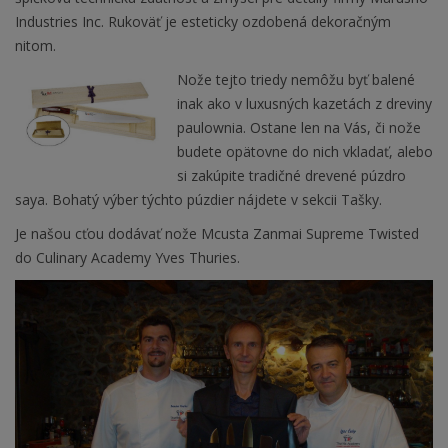
Industries Inc. Rukoväť je esteticky ozdobená dekoračným
nitom.
Nože tejto triedy nemôžu byť balené
inak ako v luxusných kazetách z dreviny
paulownia. Ostane len na Vás, či nože
budete opätovne do nich vkladať, alebo
si zakúpite tradičné drevené púzdro
saya. Bohatý výber týchto púzdier nájdete v sekcii Tašky.
Je našou cťou dodávať nože Mcusta Zanmai Supreme Twisted
do Culinary Academy Yves Thuries.