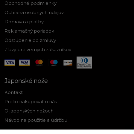
Obchodné podmienky
Ochrana osobných údajov
Doprava a platby
Reklamačný poriadok
Odstúpenie od zmluvy
Zľavy pre verných zákazníkov
Japonské nože
Kontakt
Prečo nakupovať u nás
O japonských nožoch
Návod na použitie a údržbu
Nástroje