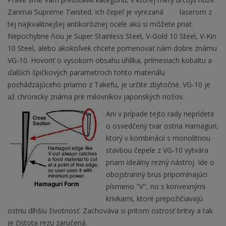
Zanmai Supreme Twisted. Ich čepeľ je vyrezaná laserom z
tej najkvalitnejšej antikoróznej ocele akú si môžete priať.
Nepochybne ňou je Super Stainless Steel, V-Gold 10 Steel, V-Kin
10 Steel, alebo akokoľvek chcete pomenovať nám dobre známu
VG-10. Hovoriť o vysokom obsahu uhlíka, prímesiach kobaltu a
ďalších špičkových parametroch tohto materiálu
pochádzajúceho priamo z Takefu, je určite zbytočné. VG-10 je
až chronicky známa pre milovníkov japonských nožov.
Ani v prípade tejto rady neprídete
o osvedčený tvar ostria Hamaguri,
ktorý v kombinácii s monolitnou
stavbou čepele z VG-10 vytvára
priam ideálny rezný nástroj. Ide o
obojstranný brus pripomínajúci
písmeno "V", no s konvexnými
krivkami, ktoré prepožičiavajú
ostriu dlhšiu životnosť. Zachováva si pritom ostrosť britvy a tak
je čistota rezu zaručená.