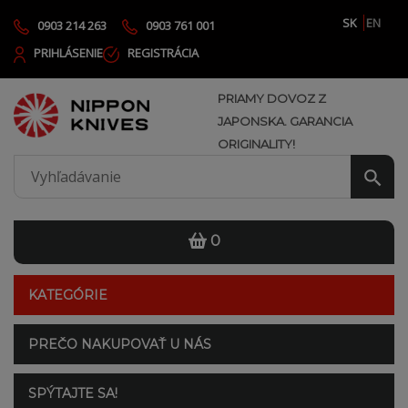
SK
EN
0903 214 263
0903 761 001
PRIHLÁSENIE
REGISTRÁCIA
PRIAMY DOVOZ Z
JAPONSKA. GARANCIA
ORIGINALITY!
0
KATEGÓRIE
PREČO NAKUPOVAŤ U NÁS
SPÝTAJTE SA!