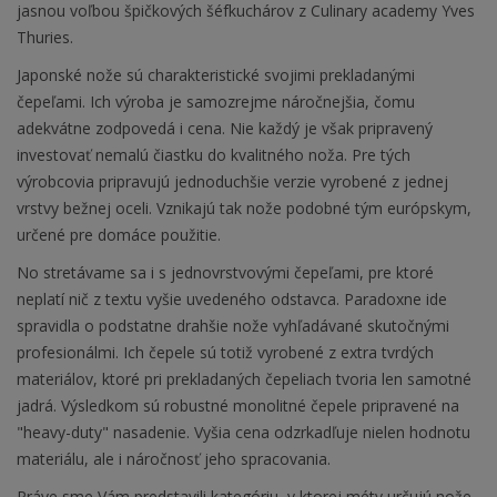
jasnou voľbou špičkových šéfkuchárov z Culinary academy Yves
Thuries.
Japonské nože sú charakteristické svojimi prekladanými
čepeľami. Ich výroba je samozrejme náročnejšia, čomu
adekvátne zodpovedá i cena. Nie každý je však pripravený
investovať nemalú čiastku do kvalitného noža. Pre tých
výrobcovia pripravujú jednoduchšie verzie vyrobené z jednej
vrstvy bežnej oceli. Vznikajú tak nože podobné tým európskym,
určené pre domáce použitie.
No stretávame sa i s jednovrstvovými čepeľami, pre ktoré
neplatí nič z textu vyšie uvedeného odstavca. Paradoxne ide
spravidla o podstatne drahšie nože vyhľadávané skutočnými
profesionálmi. Ich čepele sú totiž vyrobené z extra tvrdých
materiálov, ktoré pri prekladaných čepeliach tvoria len samotné
jadrá. Výsledkom sú robustné monolitné čepele pripravené na
"heavy-duty" nasadenie. Vyšia cena odzrkadľuje nielen hodnotu
materiálu, ale i náročnosť jeho spracovania.
Práve sme Vám predstavili kategóriu, v ktorej méty určujú nože