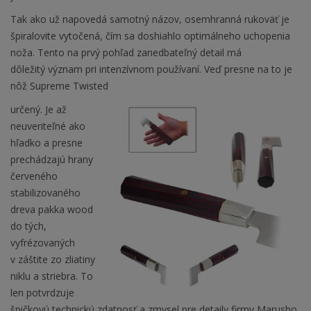
Tak ako už napovedá samotný názov, osemhranná rukoväť je
špiralovite vytočená, čím sa doshiahlo optimálneho uchopenia
noža. Tento na prvý pohľad zanedbateľný detail má
dôležitý význam pri intenzívnom používaní. Veď presne na to je
nôž Supreme Twisted
určený. Je až
neuveriteľné ako
hľadko a presne
prechádzajú hrany
červeného
stabilizovaného
dreva pakka wood
do tých,
vyfrézovaných
v záštite zo zliatiny
niklu a striebra. To
len potvrdzuje
špičkovú technickú zdatnosť a zmysel pre detaily firmy Marusho