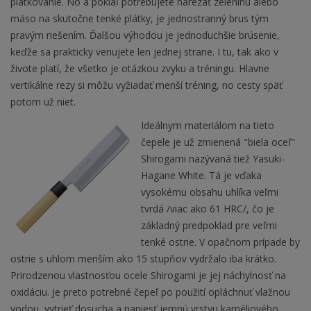
plátkovanie. No a pokiaľ potrebujete narezať zeleninu alebo
mäso na skutočne tenké plátky, je jednostranný brus tým
pravým riešením. Ďalšou výhodou je jednoduchšie brúsenie,
keďže sa prakticky venujete len jednej strane. I tu, tak ako v
živote platí, že všetko je otázkou zvyku a tréningu. Hlavne
vertikálne rezy si môžu vyžiadať menší tréning, no cesty späť
potom už niet.
Ideálnym materiálom na tieto
čepele je už zmienená "biela oceľ"
Shirogami nazývaná tiež Yasuki-
Hagane White. Tá je vďaka
vysokému obsahu uhlíka veľmi
tvrdá /viac ako 61 HRC/, čo je
základný predpoklad pre veľmi
tenké ostrie. V opačnom prípade by
ostrie s uhlom menším ako 15 stupňov vydržalo iba krátko.
Prirodzenou vlastnosťou ocele Shirogami je jej náchylnosť na
oxidáciu. Je preto potrebné čepeľ po použití opláchnuť vlažnou
vodou, vytrieť dosucha a naniesť jemnú vrstvu kaméliového