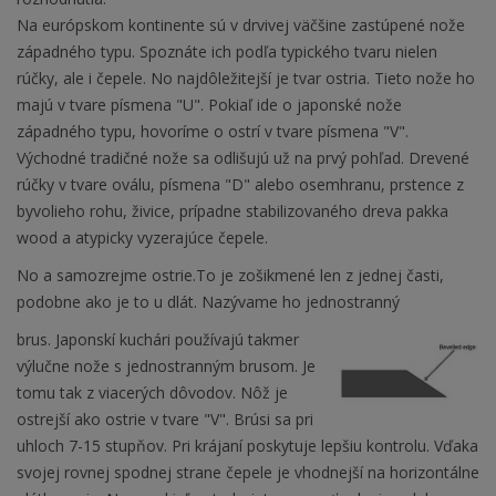
Na európskom kontinente sú v drvivej väčšine zastúpené nože
západného typu. Spoznáte ich podľa typického tvaru nielen
rúčky, ale i čepele. No najdôležitejší je tvar ostria. Tieto nože ho
majú v tvare písmena "U". Pokiaľ ide o japonské nože
západného typu, hovoríme o ostrí v tvare písmena "V".
Východné tradičné nože sa odlišujú už na prvý pohľad. Drevené
rúčky v tvare oválu, písmena "D" alebo osemhranu, prstence z
byvolieho rohu, živice, prípadne stabilizovaného dreva pakka
wood a atypicky vyzerajúce čepele.
No a samozrejme ostrie.To je zošikmené len z jednej časti,
podobne ako je to u dlát. Nazývame ho jednostranný
brus. Japonskí kuchári používajú takmer
výlučne nože s jednostranným brusom. Je
tomu tak z viacerých dôvodov. Nôž je
ostrejší ako ostrie v tvare "V". Brúsi sa pri
uhloch 7-15 stupňov. Pri krájaní poskytuje lepšiu kontrolu. Vďaka
svojej rovnej spodnej strane čepele je vhodnejší na horizontálne