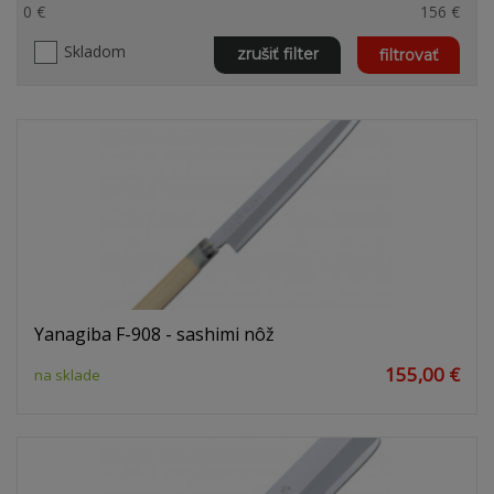
0 €
156 €
Skladom
zrušiť filter
filtrovať
Yanagiba F-908 - sashimi nôž
155,00 €
na sklade