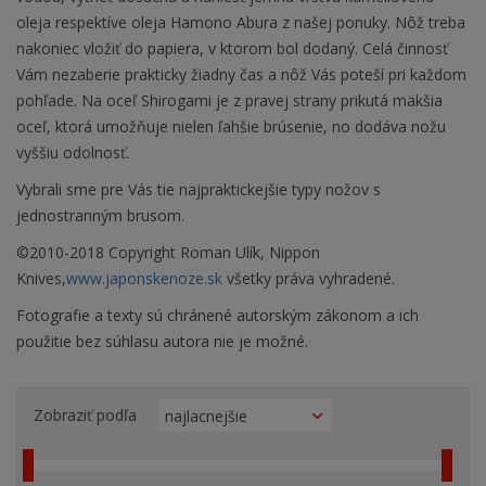
oleja respektíve oleja Hamono Abura z našej ponuky. Nôž treba
nakoniec vložiť do papiera, v ktorom bol dodaný. Celá činnosť
Vám nezaberie prakticky žiadny čas a nôž Vás poteší pri každom
pohľade. Na oceľ Shirogami je z pravej strany prikutá mäkšia
oceľ, ktorá umožňuje nielen ľahšie brúsenie, no dodáva nožu
vyššiu odolnosť.
Vybrali sme pre Vás tie najpraktickejšie typy nožov s
jednostranným brusom.
©2010-2018 Copyright Roman Ulík, Nippon
Knives,
www.japonskenoze.sk
všetky práva vyhradené.
Fotografie a texty sú chránené autorským zákonom a ich
použitie bez súhlasu autora nie je možné.
Zobraziť podľa