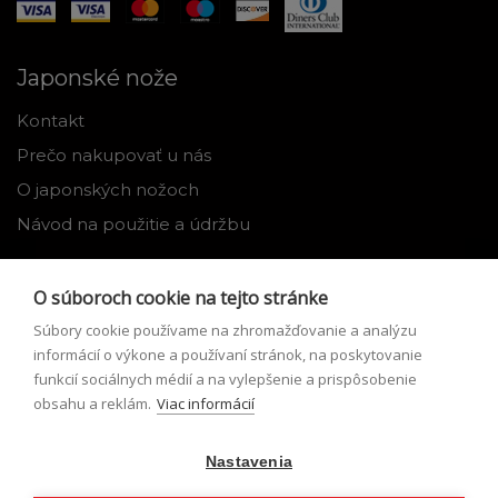
Japonské nože
Kontakt
Prečo nakupovať u nás
O japonských nožoch
Návod na použitie a údržbu
Nástroje
O súboroch cookie na tejto stránke
Registrácia
Súbory cookie používame na zhromažďovanie a analýzu
Môj profil
informácií o výkone a používaní stránok, na poskytovanie
funkcií sociálnych médií a na vylepšenie a prispôsobenie
Zabudnuté heslo
obsahu a reklám.
Viac informácií
Odstúpenie od zmluvy
Nastavenia
Podmienky odstúpenia od zmluvy