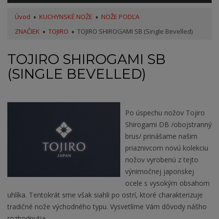
Úvod
KUCHYNSKÉ NOŽE
NOŽE PODĽA
ZNAČIEK
TOJIRO
TOJIRO SHIROGAMI SB (Single Bevelled)
TOJIRO SHIROGAMI SB
(SINGLE BEVELLED)
Po úspechu nožov Tojiro
Shirogami DB /obojstranný
brus/ prinášame našim
priaznivcom novú kolekciu
nožov vyrobenú z tejto
výnimočnej japonskej
ocele s vysokým obsahom
uhlíka. Tentokrát sme však siahli po ostrí, ktoré charakterizuje
tradičné nože východného typu. Vysvetlíme Vám dôvody nášho
rozhodnutia.