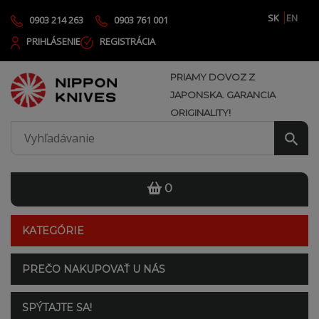
SK
EN
0903 214 263
0903 761 001
PRIHLÁSENIE
REGISTRÁCIA
PRIAMY DOVOZ Z
JAPONSKA. GARANCIA
ORIGINALITY!
0
KATEGÓRIE
PREČO NAKUPOVAŤ U NÁS
SPÝTAJTE SA!