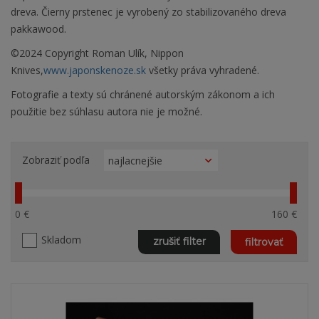
dreva. Čierny prstenec je vyrobený zo stabilizovaného dreva
pakkawood.
©2024 Copyright Roman Ulík, Nippon
Knives,
www.japonskenoze.sk
všetky práva vyhradené.
Fotografie a texty sú chránené autorským zákonom a ich
použitie bez súhlasu autora nie je možné.
Zobraziť podľa
0 €
160 €
Skladom
zrušiť filter
filtrovať