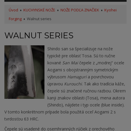
Úvod
KUCHYNSKÉ NOŽE
NOŽE PODĽA ZNAČIEK
Kyohei
Forging
Walnut series
WALNUT SERIES
Shindo san sa špecializuje na nože
typické pre oblasť Tosa. Sú to ručne
kované
San Mai
čepele z „modrej“ ocele
Aogami s obojstranným symetrickým
výbrusom
Hamaguri
a povrchovou
úpravou
Kurouchi
. Tak ako tradícia káže,
čepele sú značené ručnou razbou. Okrem
kanji znakov oblasti (Tosa), mena autora
(Shindo), nájdete i typ ocele (blue inside).
V tomto konkrétnom prípade bola použitá oceľ Aogami 2 s
tvrdosťou 63 HRC.
Čepele sú vsadené do osemhranných rúčiek z orechového