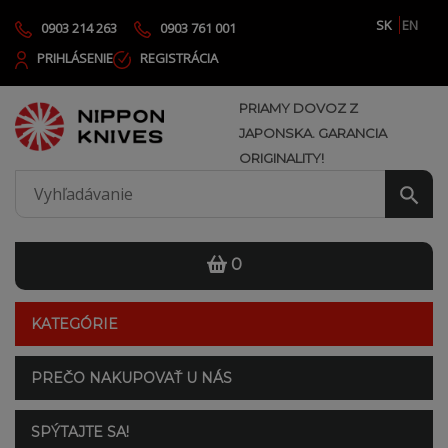
SK
EN
0903 214 263
0903 761 001
PRIHLÁSENIE
REGISTRÁCIA
PRIAMY DOVOZ Z
JAPONSKA. GARANCIA
ORIGINALITY!
0
KATEGÓRIE
PREČO NAKUPOVAŤ U NÁS
SPÝTAJTE SA!