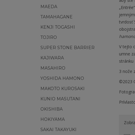
aby ste
MAEDA
„Entrée“
jemným 
TAMAHAGANE
tvrdosť 
KENJI TOGASHI
obojstra
hamon
TOJIRO
V tejto 
SUPER STONE BARRIER
umne za
KAJIWARA
stránku
MASAHIRO
3 nože z
YOSHIDA HAMONO
©2023 C
MAKOTO KUROSAKI
Fotogra
KUNIO MASUTANI
Prívlas
OKISHIBA
HOKIYAMA
Zobra
SAKAI TAKAYUKI