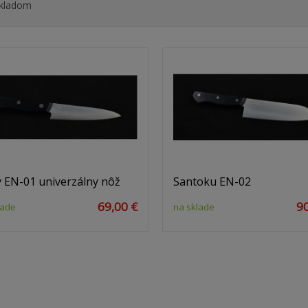
kladom
y EN-01 univerzálny nôž
Santoku EN-02
69,00 €
90
lade
na sklade