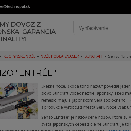
ze@technopol.sk
AMY DOVOZ Z
ONSKA. GARANCIA
INALITY!
KUCHYNSKÉ NOŽE
NOŽE PODĽA ZNAČIEK
SUNCRAFT
Senzo "Entr
ZO "ENTRÉE"
„Pekné nože, škoda toho názvu“ povedal jeden z
slovo Suncraft vôbec neznie japonsky. I keď má
remeslo majú s Japonskom veľa spoločného. To
z produkcie výrobcu z mesta Seki. Nože však ur
Senzo „Entrée“ je názov série nožov, ktoré sú
sveta japonských čepelí z dielne Suncraft. Je to 