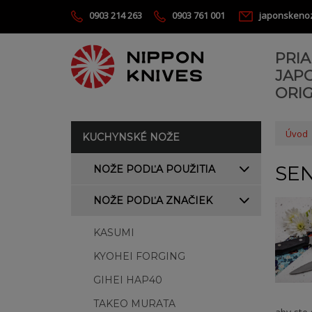
0903 214 263
0903 761 001
japonskeno
PRI
JAP
ORIG
Úvod
KUCHYNSKÉ NOŽE
SEN
NOŽE PODĽA POUŽITIA
NOŽE PODĽA ZNAČIEK
KASUMI
KYOHEI FORGING
GIHEI HAP40
TAKEO MURATA