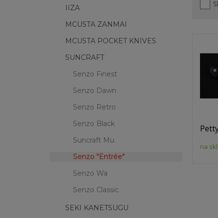
S
IIZA
MCUSTA ZANMAI
MCUSTA POCKET KNIVES
SUNCRAFT
Senzo Finest
Senzo Dawn
Senzo Retro
Senzo Black
Pett
Suncraft Mu
na sk
Senzo "Entrée"
Senzo Wa
Senzo Classic
SEKI KANETSUGU