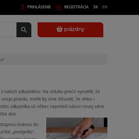
PRIHLÁSENIE
REGISTRÁCIA
SK
EN
prázdny
ée"
 našich zákazníkov. Na otázku prečo vysvetlil, že
 svoju pravdu, mohli by sme dôvodiť, že slnko i
hto zákazníka už vôbec nepoteší názov novej série
čite áno.
 vstupnou bránou do
určité „predjedlo“,