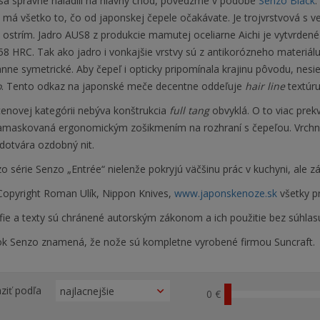
 sa správne naladili na hlavný chod, povedzme v podobe
Senzo Black
.
 má všetko to, čo od japonskej čepele očakávate. Je trojvrstvová s 
ostrím. Jadro AUS8 z produkcie mamutej oceliarne Aichi je vytvrdené
58 HRC. Tak ako jadro i vonkajšie vrstvy sú z antikorózneho materiálu.
nne symetrické. Aby čepeľ i opticky pripomínala krajinu pôvodu, nes
o
. Tento odkaz na japonské meče decentne oddeľuje
hair line
textúru
cenovej kategórii nebýva konštrukcia
full tang
obvyklá. O to viac prekv
maskovaná ergonomickým zošikmením na rozhraní s čepeľou. Vrchná 
 dotvára ozdobný nit.
o série Senzo „Entrée“ nielenže pokryjú väčšinu prác v kuchyni, ale zá
opyright Roman Ulík, Nippon Knives,
www.japonskenoze.sk
všetky p
fie a texty sú chránené autorským zákonom a ich použitie bez súhlas
tok Senzo znamená, že nože sú kompletne vyrobené firmou Suncraft.
ziť podľa
0 €