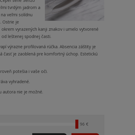
 Čepeľ série Senzo
veľmi tvrdým jadrom a
 na veľmi solídnu
 Ostrie je
ie okrem vyrazených kanji znakov i umelo vytvorené
 od leštenej spodnej časti.
apí výrazne profilovaná rúčka. Absencia záštity je
časť je zaoblená pre komfortný úchop. Estetickú
roveň potešia i vaše oči.
ráva vyhradené.
u autora nie je možné.
96 €