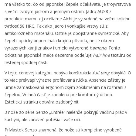
má všetko to, čo od japonskej čepele očakávate. Je trojvrstvová
s veľmi tvrdým jadrom a jemným ostrím. Jadro AUS8 z
produkcie mamutej oceliarne Aichi je vytvrdené na veľmi solídnu
tvrdosť 58 HRC. Tak ako jadro i vonkajšie vrstvy sú z
antikorózneho materiálu. Ostrie je obojstranne symetrické. Aby
čepeľ i opticky pripomínala krajinu pôvodu, nesie okrem
vyrazených kanji znakov i umelo vytvorené
hamono
. Tento
odkaz na japonské meče decentne oddeľuje
hair line
textúru od
leštenej spodnej časti.
V tejto cenovej kategórii nebýva konštrukcia
full tang
obvyklá. O
to viac prekvapí výrazne profilovaná rúčka. Absencia záštity je
umne zamaskovaná ergonomickým zošikmením na rozhraní s
čepeľou. Vrchná časť je zaoblená pre komfortný úchop.
Estetickú stránku dotvára ozdobný nit.
3 nože zo série Senzo „Entrée“ nielenže pokryjú väčšinu prác v
kuchyni, ale zároveň potešia i vaše oči.
Prívlastok Senzo znamená, že nože sú kompletne vyrobené