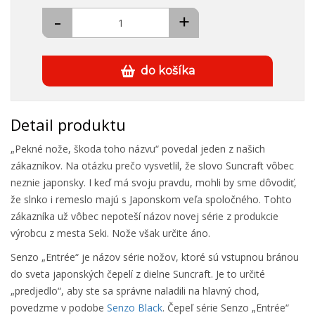
-
+
do košíka
Detail produktu
„Pekné nože, škoda toho názvu“ povedal jeden z našich
zákazníkov. Na otázku prečo vysvetlil, že slovo Suncraft vôbec
neznie japonsky. I keď má svoju pravdu, mohli by sme dôvodiť,
že slnko i remeslo majú s Japonskom veľa spoločného. Tohto
zákazníka už vôbec nepoteší názov novej série z produkcie
výrobcu z mesta Seki. Nože však určite áno.
Senzo „Entrée“ je názov série nožov, ktoré sú vstupnou bránou
do sveta japonských čepelí z dielne Suncraft. Je to určité
„predjedlo“, aby ste sa správne naladili na hlavný chod,
povedzme v podobe
Senzo Black
. Čepeľ série Senzo „Entrée“