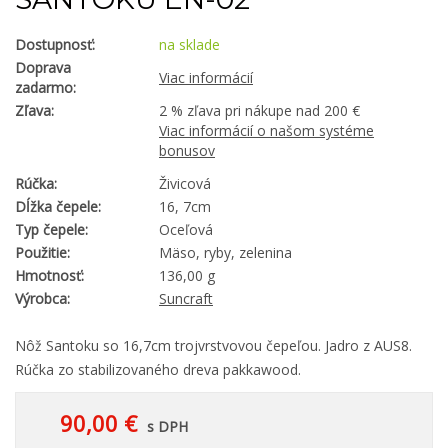
Dostupnosť:
na sklade
Doprava
Viac informácií
zadarmo:
Zľava:
2 % zľava pri nákupe nad 200 €
Viac informácií o našom systéme
bonusov
Rúčka:
Živicová
Dĺžka čepele:
16, 7cm
Typ čepele:
Oceľová
Použitie:
Mäso, ryby, zelenina
Hmotnosť:
136,00 g
Výrobca:
Suncraft
Nôž Santoku so 16,7cm trojvrstvovou čepeľou. Jadro z AUS8.
Rúčka zo stabilizovaného dreva pakkawood.
90,00 €
s DPH