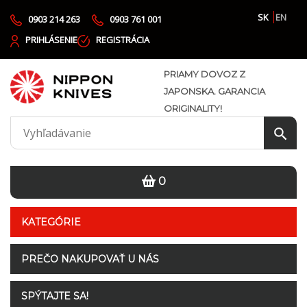
SK
EN
0903 214 263
0903 761 001
PRIHLÁSENIE
REGISTRÁCIA
PRIAMY DOVOZ Z
JAPONSKA. GARANCIA
ORIGINALITY!
0
KATEGÓRIE
PREČO NAKUPOVAŤ U NÁS
SPÝTAJTE SA!