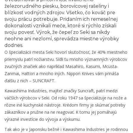
železorudného piesku, borovicovej rašeliny i
blízkosť vodných zdrojov. Všetko, čo kováč pre
svoju prácu potrebuje. Pridaním ich remeselnej
dokonalosti vznikali meče, ktoré si rýchlo získali
svoju povesť. Výrok, že čepeľ zo Seki sa nikdy
neohne ani nezlomí, sprevádza miestne výrobky
dodnes.
O špecializácii mesta Seki hovorí skutočnosť, že 40% miestneho
priemyslu patrí nožiarstvu. Sídli tu mnoho významných výrobcov
zvučných značiek ako napríklad Masahiro, Kasumi, Mcusta-
Zanmai, Hattori a mnoho iných. Nippon Knives vám prináša
ďalšiu z nich – SUNCRAFT.
Kawashima Industries, majiteľ značky Suncraft, patrí medzi
väčších výrobcov v Seki. Od roku 1947 sa špecializuje na nože a
rôzne iné kuchynské nástroje. Krédom firmy je skúmať potreby
zákazníkov a pružne na ne reagovať. K tomu jej pomáhajú
výrazné investície do vývoja a výskumu.
Tak ako je v Japonsku bežné i Kawashima Industries je rodinnou