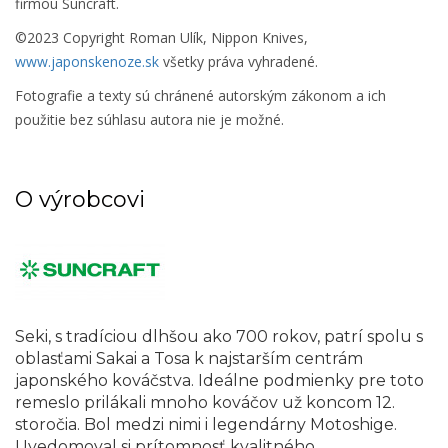
firmou Suncraft.
©2023 Copyright Roman Ulík, Nippon Knives,
www.japonskenoze.sk
všetky práva vyhradené.
Fotografie a texty sú chránené autorským zákonom a ich
použitie bez súhlasu autora nie je možné.
O výrobcovi
Seki, s tradíciou dlhšou ako 700 rokov, patrí spolu s
oblasťami Sakai a Tosa k najstarším centrám
japonského kováčstva. Ideálne podmienky pre toto
remeslo prilákali mnoho kováčov už koncom 12.
storočia. Bol medzi nimi i legendárny Motoshige.
Uvedomoval si prítomnosť kvalitného