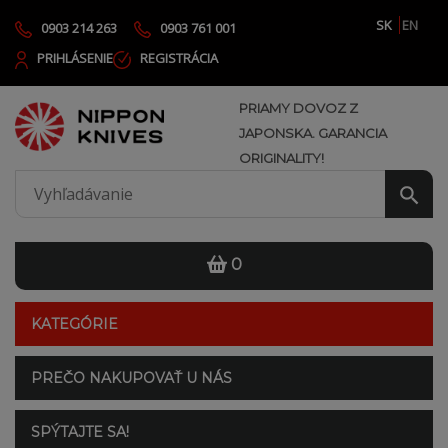
SK
EN
0903 214 263
0903 761 001
PRIHLÁSENIE
REGISTRÁCIA
PRIAMY DOVOZ Z
JAPONSKA. GARANCIA
ORIGINALITY!
0
KATEGÓRIE
PREČO NAKUPOVAŤ U NÁS
SPÝTAJTE SA!