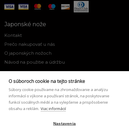
Japonské nože
Kontakt
Prečo nakupovať u nás
O japonských nožoch
Návod na použitie a údržbu
Nástroje
O súboroch cookie na tejto stránke
Registrácia
Súbory cookie používame na zhromažďovanie a analýzu
Môj profil
informácií o výkone a používaní stránok, na poskytovanie
funkcií sociálnych médií a na vylepšenie a prispôsobenie
Zabudnuté heslo
obsahu a reklám.
Viac informácií
Odstúpenie od zmluvy
Nastavenia
Podmienky odstúpenia od zmluvy