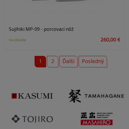
Sujihiki MP-09 - porcovací nôž
260,00 €
na sklade
1
2
Ďalší
Posledný