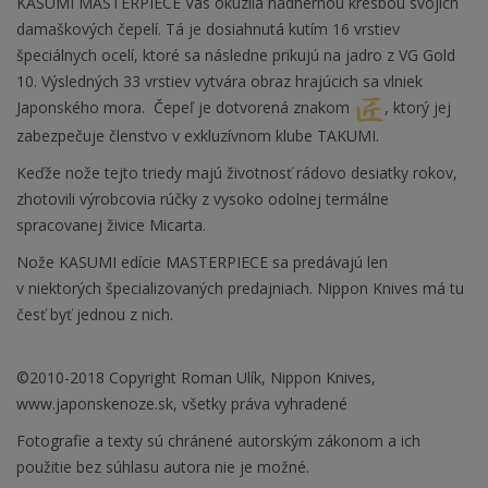
KASUMI MASTERPIECE Vás okúzlia nádhernou kresbou svojich
damaškových čepelí. Tá je dosiahnutá kutím 16 vrstiev
špeciálnych ocelí, ktoré sa následne prikujú na jadro z VG Gold
10. Výsledných 33 vrstiev vytvára obraz hrajúcich sa vlniek
Japonského mora. Čepeľ je dotvorená znakom
, ktorý jej
zabezpečuje členstvo v exkluzívnom klube TAKUMI.
Keďže nože tejto triedy majú životnosť rádovo desiatky rokov,
zhotovili výrobcovia rúčky z vysoko odolnej termálne
spracovanej živice Micarta.
Nože KASUMI edície MASTERPIECE sa predávajú len
v niektorých špecializovaných predajniach. Nippon Knives má tu
česť byť jednou z nich.
©2010-2018 Copyright Roman Ulík, Nippon Knives,
www.japonskenoze.sk, všetky práva vyhradené
Fotografie a texty sú chránené autorským zákonom a ich
použitie bez súhlasu autora nie je možné.