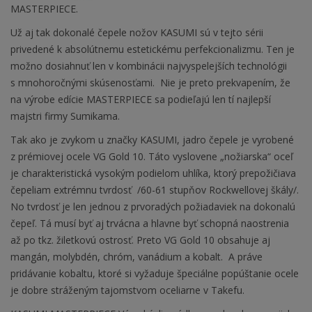
MASTERPIECE.
Už aj tak dokonalé čepele nožov KASUMI sú v tejto sérii
privedené k absolútnemu estetickému perfekcionalizmu. Ten je
možno dosiahnuť len v kombinácii najvyspelejších technológii
s mnohoročnými skúsenosťami. Nie je preto prekvapením, že
na výrobe edície MASTERPIECE sa podieľajú len tí najlepší
majstri firmy Sumikama.
Tak ako je zvykom u značky KASUMI, jadro čepele je vyrobené
z prémiovej ocele VG Gold 10. Táto vyslovene „nožiarska“ oceľ
je charakteristická vysokým podielom uhlíka, ktorý prepožičiava
čepeliam extrémnu tvrdosť /60-61 stupňov Rockwellovej škály/.
No tvrdosť je len jednou z prvoradých požiadaviek na dokonalú
čepeľ. Tá musí byť aj trvácna a hlavne byť schopná naostrenia
až po tkz. žiletkovú ostrosť. Preto VG Gold 10 obsahuje aj
mangán, molybdén, chróm, vanádium a kobalt. A práve
pridávanie kobaltu, ktoré si vyžaduje špeciálne popúštanie ocele
je dobre stráženým tajomstvom oceliarne v Takefu.