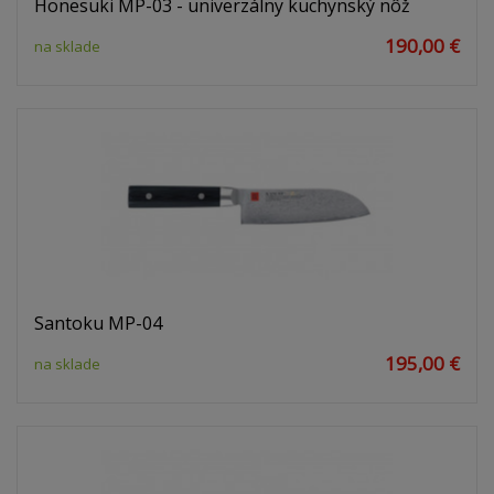
Honesuki MP-03 - univerzálny kuchynský nôž
190,00 €
na sklade
Santoku MP-04
195,00 €
na sklade