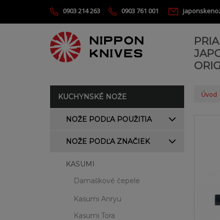
0903 214 263
0903 761 001
japonskeno
PRI
JAP
ORIG
Úvod
KUCHYNSKÉ NOŽE
NOŽE PODĽA POUŽITIA
NOŽE PODĽA ZNAČIEK
KASUMI
Damaškové čepele
Kasumi Anryu
Kasumi Tora