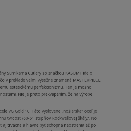
brány Sumikama Cutlery so značkou KASUMI. Ide o
 čo v preklade veľmi výstižne znamená MASTERPIECE.
útnemu estetickému perfekcionizmu. Ten je možno
enosťami. Nie je preto prekvapením, že na výrobe
ele VG Gold 10. Táto vyslovene „nožiarska“ oceľ je
mnu tvrdosť /60-61 stupňov Rockwellovej škály/. No
ť aj trvácna a hlavne byť schopná naostrenia až po