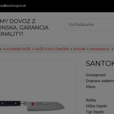
ze@technopol.sk
AMY DOVOZ Z
ONSKA. GARANCIA
INALITY!
KUCHYNSKÉ NOŽE
NOŽE PODĽA ZNAČIEK
KASUMI
Masterpiece
SANTOK
Dostupnosť:
Doprava zadarm
Zľava:
Rúčka:
Dĺžka čepele:
Typ čepele: