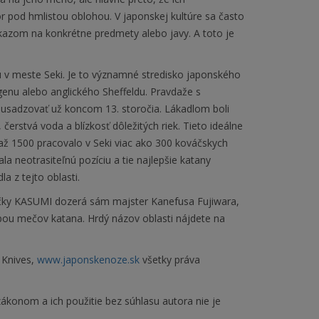
 pod hmlistou oblohou. V japonskej kultúre sa často
kazom na konkrétne predmety alebo javy. A toto je
fu v meste Seki. Je to významné stredisko japonského
enu alebo anglického Sheffeldu. Pravdaže s
li usadzovať už koncom 13. storočia. Lákadlom boli
čerstvá voda a blízkosť dôležitých riek. Tieto ideálne
až 1500 pracovalo v Seki viac ako 300 kováčskych
ala neotrasiteľnú pozíciu a tie najlepšie katany
a z tejto oblasti.
čky KASUMI dozerá sám majster Kanefusa Fujiwara,
obou mečov katana. Hrdý názov oblasti nájdete na
 Knives,
www.japonskenoze.sk
všetky práva
ákonom a ich použitie bez súhlasu autora nie je