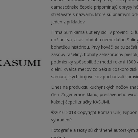
damascénske čepele pripomínajú obrysy hôr
stretávate s názvami, ktoré sú priamym od
jeden z príkladov.
Firma Sumikama Cutlery sídli v provincii Gi
nožiarstva, akási obdoba nemeckého Soling
bohatšou históriou. Prvý kováči sa tu zača
zásoby rašeliny, bohatý železorudný piesok, 
podmienky spôsobili, že medzi rokmi 1300 
dielní. Kvalita mečov zo Seki si čoskoro získ
samurajských bojovníkov pochádzali spravidl
Dnes na produkciu kuchynských nožov zna
člen 25.generácie klanu, presláveného výr
každej čepeli značky KASUMI.
©2010-2018 Copyright Roman Ulík, Nippon
vyhradené
Fotografie a texty sú chránené autorským z
možné.