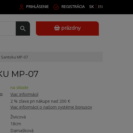
PRIHLÁSENIE
REGISTRÁCIA
SK
EN
prázdny
Santoku MP-07
U MP-07
na sklade
o:
Viac informácií
2 % zľava pri nákupe nad 200 €
Viac informácií o našom systéme bonusov
Živicová
18cm
Damašková