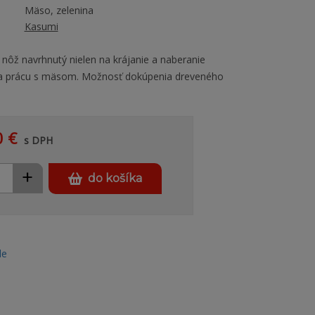
Mäso, zelenina
Kasumi
 nôž navrhnutý nielen na krájanie a naberanie
 na prácu s mäsom. Možnosť dokúpenia dreveného
0 €
s DPH
+
do košíka
le