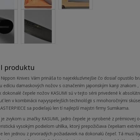
il produktu
Nippon Knives Vám prináša to najexkluzívnejšie čo dosiaľ opustilo 
nu edíciu damaskových nožov s označením japonským kanji znakom ,
ak dokonalé čepele nožov KASUMI sú v tejto sérii privedené k absol
uť len v kombinácii najvyspelejších technológii s mnohoročnými skús
ASTERPIECE sa podieľajú len tí najlepší majstri firmy Sumikama.
 je zvykom u značky KASUMI, jadro čepele je vyrobené z prémiovej oc
ristická vysokým podielom uhlíka, ktorý prepožičiava čepeliam extré
je len jednou z prvoradých požiadaviek na dokonalú čepeľ. Tá musí by