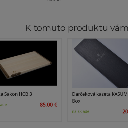
K tomuto produktu vá
a Sakon HCB 3
Darčeková kazeta KASUMI
Box
85,00 €
lade
20
na sklade