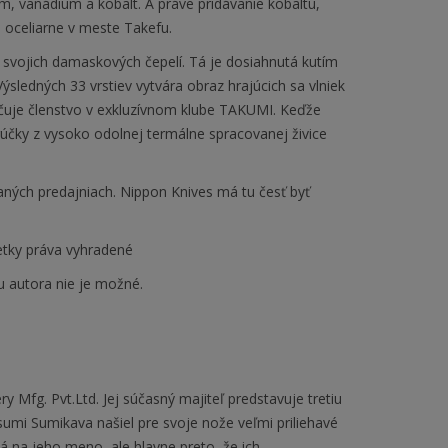
m, vanádium a kobalt. A práve pridávanie kobaltu,
 oceliarne v meste Takefu.
ojich damaskových čepelí. Tá je dosiahnutá kutím
Výsledných 33 vrstiev vytvára obraz hrajúcich sa vlniek
ečuje členstvo v exkluzívnom klube TAKUMI. Keďže
 rúčky z vysoko odolnej termálne spracovanej živice
ných predajniach. Nippon Knives má tu česť byť
tky práva vyhradené
u autora nie je možné.
y Mfg. Pvt.Ltd. Jej súčasný majiteľ predstavuje tretiu
umi Sumikava našiel pre svoje nože veľmi priliehavé
 na jeho meno, ale hlavne preto, že ich