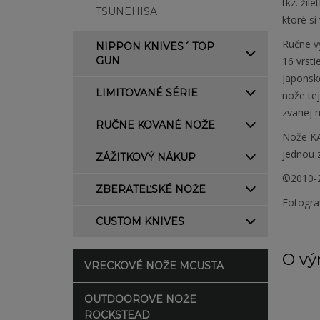
tkz. žil
TSUNEHISA
ktoré s
Ručne v
NIPPON KNIVES´ TOP
GUN
16 vrsti
Japonsk
LIMITOVANÉ SÉRIE
nože tej
zvanej m
RUČNE KOVANÉ NOŽE
Nože KA
jednou z
ZÁŽITKOVÝ NÁKUP
©2010-2
ZBERATEĽSKÉ NOŽE
Fotogra
CUSTOM KNIVES
O vý
VRECKOVÉ NOŽE MCUSTA
OUTDOOROVE NOŽE
ROCKSTEAD