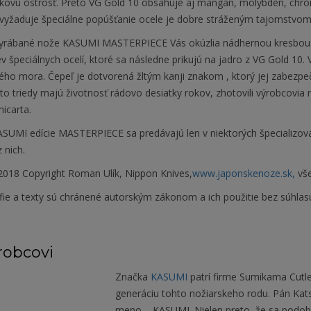
etkovú ostrosť. Preto VG Gold 10 obsahuje aj mangán, molybdén, chró
i vyžaduje špeciálne popúšťanie ocele je dobre stráženým tajomstvom
yrábané nože KASUMI MASTERPIECE Vás okúzlia nádhernou kresbou sv
ev špeciálnych ocelí, ktoré sa následne prikujú na jadro z VG Gold 10. 
ého mora. Čepeľ je dotvorená žltým kanji znakom , ktorý jej zabezp
to triedy majú životnosť rádovo desiatky rokov, zhotovili výrobcovia
icarta.
SUMI edície MASTERPIECE sa predávajú len v niektorých špecializova
 nich.
018 Copyright Roman Ulík, Nippon Knives,
www.japonskenoze.sk,
vše
fie a texty sú chránené autorským zákonom a ich použitie bez súhlas
robcovi
Značka
KASUMI
patrí firme Sumikama Cutler
generáciu tohto nožiarskeho rodu. Pán Kats
meno – KASUMI. Nielen preto, že sa podobá