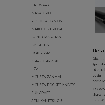
KAJIWARA
MASAHIRO
YOSHIDA HAMONO
MAKOTO KUROSAKI
KUNIO MASUTANI
OKISHIBA
Deta
HOKIYAMA
Obchod 
SAKAI TAKAYUKI
špeciál
IIZA
Už aj t
dosiahn
MCUSTA ZANMAI
edície M
MCUSTA POCKET KNIVES
Tak ako
SUNCRAFT
charakte
tvrdosť 
SEKI KANETSUGU