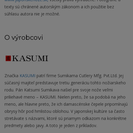
texty sú chránené autorským zákonom a ich použitie bez
súhlasu autora nie je možné.
O výrobcovi
Značka
KASUMI
patrí firme Sumikama Cutlery Mfg. Pvt.Ltd. Jej
súčasný majiteľ predstavuje tretiu generáciu tohto nožiarskeho
rodu. Pán Katsumi Sumikava našiel pre svoje nože veľmi
priliehavé meno – KASUMI. Nielen preto, že sa podobá na jeho
meno, ale hlavne preto, že ich damascénske čepele pripomínajú
obrysy hôr pod hmlistou oblohou. V japonskej kultúre sa často
stretávate s názvami, ktoré sú priamym odkazom na konkrétne
predmety alebo javy. A toto je jeden z príkladov.