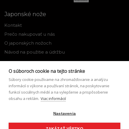
Japonské nože
Kontakt
Prečo nakupovať u nás
O japonských nožoch
Návod na použitie a údržbu
Nástroje
O súboroch cookie na tejto stránke
Registrácia
Súbory cookie používame na zhromažďovanie a analýzu
Môj profil
informácií o výkone a používaní stránok, na poskytovanie
funkcií sociálnych médií a na vylepšenie a prispôsobenie
Zabudnuté heslo
obsahu a reklám.
Viac informácií
Odstúpenie od zmluvy
Nastavenia
Podmienky odstúpenia od zmluvy
Formulár pre odstúpenie od zmluvy
ZAKÁZAŤ VŠETKO