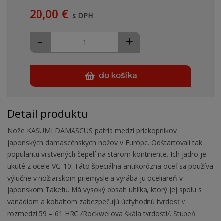
20,00 €
s DPH
-
+
do košíka
Detail produktu
Nože KASUMI DAMASCUS patria medzi priekopníkov
japonských damascénskych nožov v Európe. Odštartovali tak
popularitu vrstvených čepelí na starom kontinente. Ich jadro je
ukuté z ocele VG-10. Táto špeciálna antikorózna oceľ sa používa
výlučne v nožiarskom priemysle a vyrába ju oceliareň v
japonskom Takefu. Má vysoký obsah uhlíka, ktorý jej spolu s
vanádiom a kobaltom zabezpečujú úctyhodnú tvrdosť v
rozmedzí 59 – 61 HRC /Rockwellova škála tvrdosti/. Stupeň