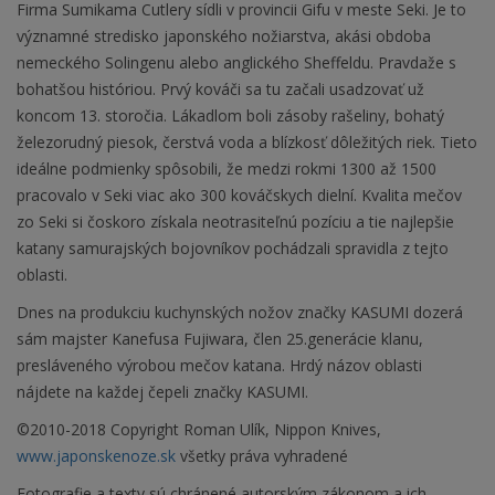
Firma Sumikama Cutlery sídli v provincii Gifu v meste Seki. Je to
významné stredisko japonského nožiarstva, akási obdoba
nemeckého Solingenu alebo anglického Sheffeldu. Pravdaže s
bohatšou históriou. Prvý kováči sa tu začali usadzovať už
koncom 13. storočia. Lákadlom boli zásoby rašeliny, bohatý
železorudný piesok, čerstvá voda a blízkosť dôležitých riek. Tieto
ideálne podmienky spôsobili, že medzi rokmi 1300 až 1500
pracovalo v Seki viac ako 300 kováčskych dielní. Kvalita mečov
zo Seki si čoskoro získala neotrasiteľnú pozíciu a tie najlepšie
katany samurajských bojovníkov pochádzali spravidla z tejto
oblasti.
Dnes na produkciu kuchynských nožov značky KASUMI dozerá
sám majster Kanefusa Fujiwara, člen 25.generácie klanu,
presláveného výrobou mečov katana. Hrdý názov oblasti
nájdete na každej čepeli značky KASUMI.
©2010-2018 Copyright Roman Ulík, Nippon Knives,
www.japonskenoze.sk
všetky práva vyhradené
Fotografie a texty sú chránené autorským zákonom a ich