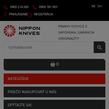
SK
EN
0903 214 263
0903 761 001
PRIHLÁSENIE
REGISTRÁCIA
PRIAMY DOVOZ Z
JAPONSKA. GARANCIA
ORIGINALITY!
0
KATEGÓRIE
PREČO NAKUPOVAŤ U NÁS
SPÝTAJTE SA!