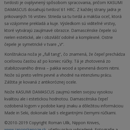
tvrdosti je ovplyvnený spôsobom spracovania, pričom KASUMI
DAMASCUS dosahujú tvrdosť 61 HRC. Z každej strany jadra je
prikovaných 16 vrstiev. Strieda sa tu tvrdá a mäkšia oceľ, ktorá
sa vzájomne prekladá a kuje. Výsledkom sú viditeľné vrstvy,
ktoré vytvárajú zaujímavé obrazce. Damascénske čepele sú
nielen estetické, ale i obzvlášť odolné a komplexné. Ostrie
čepele je symetrické v tvare „V“.
Konštrukcia noža je „full tang“, čo znamená, že čepeľ prechádza
oceľovou časťou až po koniec rúčky. Tá je zhotovená zo
stabilizovaného dreva – pakka wood a spevnená dvomi nitmi.
Nože sú preto veľmi pevné a vhodné na intenzívnu prácu.
Záštita je kovaná z antikoróznej ocele.
Nože KASUMI DAMASCUS zaujmú nielen svojou vysokou
kvalitou ale i estetickou hodnotou. Damascénska čepeľ
ozdobená logom v podobe kanji znaku a dôležitou informáciou
Made in Seki, dokonale ladí s elegantnými čiernymi rúčkami.
©2010-2019 Copyright Roman Ulík, Nippon Knives,
www.japonskenoze.sk,
všetky práva vyhradené. Fotografie a