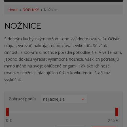
Úvod
DOPLNKY
Nožnice
NOŽNICE
S dobrým kuchynským nožom toho zvládnete ozaj veľa. Očistiť,
olúpať, vyrezať, nakrájať, naporciovať, vykostiť... Sú však
činnosti, s ktorými si nožnice poradia pohodlnejšie. A verte nám,
Japonci dokážu vyrábať výnimočné nožnice. Však ich potrebujú
mimo iného na svoje obľúbené origami. Tak ako ich nože,
rovnako i nožnice hľadajú len ťažko konkurenciu. Stačí raz
vyskúšať.
Zobraziť podľa
0 €
246 €