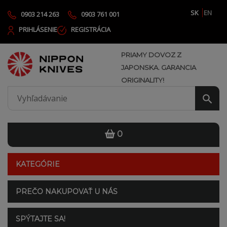
SK
EN
0903 214 263
0903 761 001
PRIHLÁSENIE
REGISTRÁCIA
PRIAMY DOVOZ Z
JAPONSKA. GARANCIA
ORIGINALITY!
0
KATEGÓRIE
PREČO NAKUPOVAŤ U NÁS
SPÝTAJTE SA!