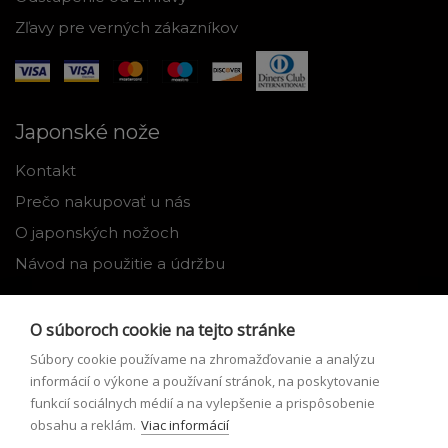
Zľavy pre verných zákazníkov
Japonské nože
Kontakt
Prečo nakupovať u nás
O japonských nožoch
Návod na použitie a údržbu
Nástroje
O súboroch cookie na tejto stránke
Registrácia
Súbory cookie používame na zhromažďovanie a analýzu
Môj profil
informácií o výkone a používaní stránok, na poskytovanie
funkcií sociálnych médií a na vylepšenie a prispôsobenie
Zabudnuté heslo
obsahu a reklám.
Viac informácií