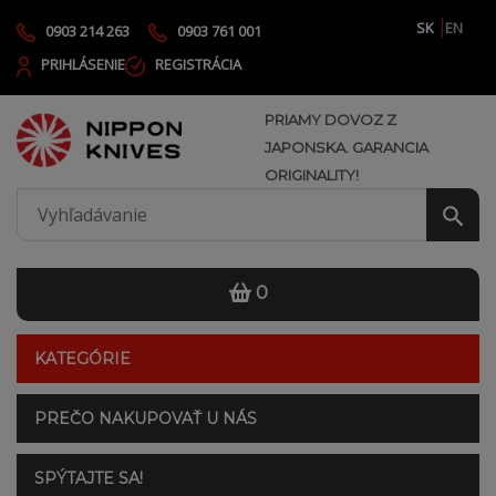
SK
EN
0903 214 263
0903 761 001
PRIHLÁSENIE
REGISTRÁCIA
PRIAMY DOVOZ Z
JAPONSKA. GARANCIA
ORIGINALITY!
0
KATEGÓRIE
PREČO NAKUPOVAŤ U NÁS
SPÝTAJTE SA!