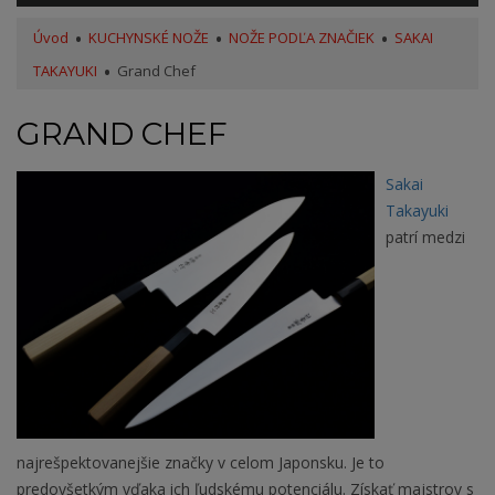
Úvod
KUCHYNSKÉ NOŽE
NOŽE PODĽA ZNAČIEK
SAKAI
TAKAYUKI
Grand Chef
GRAND CHEF
Sakai
Takayuki
patrí medzi
najrešpektovanejšie značky v celom Japonsku. Je to
predovšetkým vďaka ich ľudskému potenciálu. Získať majstrov s