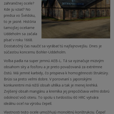
zahraničnej ocele?
Kde ju vziať? No
predsa vo Švédsku,
to je jasné. História
tamojšej oceliarne
Uddeholm sa začala
písať v roku 1668.
Dostatočný čas naučiť sa vyrábať tú najfajnovejšiu. Dnes je
súčasťou koncernu Bohler-Uddeholm.
Voľba padla na super jemnú AEB-L. Tá sa vyznačuje mizivým
obsahom síry a fosforu a je preto považovaná za extrémne
čistú. Má jemné karbidy, čo prispieva k homogénnosti štruktúry.
Brúsi sa preto veľmi dobre. V porovnaní s japonskými
konkurentmi má nižší obsah uhlíka a tak je menej krehká.
Zvýšený obsah mangánu a kremíka jej prepožičiava veľmi dobrú
odolnosť voči oteru. To spolu s tvrdosťou 60 HRC vytvára
ideálnu oceľ na výrobu čepelí.
Vlastnosti tejto ocele umožňujú monolitnú konštrukciu. Čepeľ