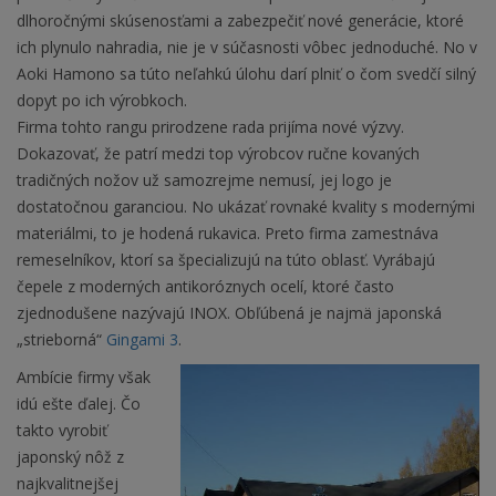
dlhoročnými skúsenosťami a zabezpečiť nové generácie, ktoré
ich plynulo nahradia, nie je v súčasnosti vôbec jednoduché. No v
Aoki Hamono sa túto neľahkú úlohu darí plniť o čom svedčí silný
dopyt po ich výrobkoch.
Firma tohto rangu prirodzene rada prijíma nové výzvy.
Dokazovať, že patrí medzi top výrobcov ručne kovaných
tradičných nožov už samozrejme nemusí, jej logo je
dostatočnou garanciou. No ukázať rovnaké kvality s modernými
materiálmi, to je hodená rukavica. Preto firma zamestnáva
remeselníkov, ktorí sa špecializujú na túto oblasť. Vyrábajú
čepele z moderných antikoróznych ocelí, ktoré často
zjednodušene nazývajú INOX. Obľúbená je najmä japonská
„strieborná“
Gingami 3
.
Ambície firmy však
idú ešte ďalej. Čo
takto vyrobiť
japonský nôž z
najkvalitnejšej