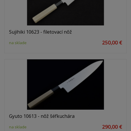
Sujihiki 10623 - filetovací nôž
250,00 €
na sklade
Gyuto 10613 - nôž šéfkuchára
290,00 €
na sklade