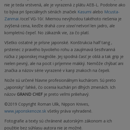
nie je teda vrstvená, ale je vyrazená z plátu AEB-L. Podobne ako
to býva pri špeciálnych sériách značiek
Kasumi
alebo
Mcusta-
Zanmai
/oceľ VG-10/. Miernou nevýhodou takéhoto riešenia je
zvýšená cena, keďže drahá
core steel
netvorí len jadro, ale
kompletnú čepeľ. No zákazník vie, za čo platí.
Všetko ostatné je prísne japonské. Konštrukcia half tang ,
prstenec z pravého byvolieho rohu a zaujímavá šesťhranná
rúčka z japonskej magnólie. Jej spodná časť je oblá a tak grip je
nielen pevný, ale na pocit i príjemne mäkký. Nemôže chýbať ani
značka a názov série vyrazené v kanji znakoch na čepeli.
Nože sú určené hlavne profesionálnym kuchárom. Sú preto
„japonsky“ ľahké, čo ocenia kuchári pri dlhých zmenách. Ich
názov
GRAND CHEF
je preto veľmi priliehavý.
©2019 Copyright Roman Ulík, Nippon Knives,
www.japonskenoze.sk
všetky práva vyhradené.
Fotografie a texty sú chránené autorským zákonom a ich
použitie bez súhlasu autora nie je možné.