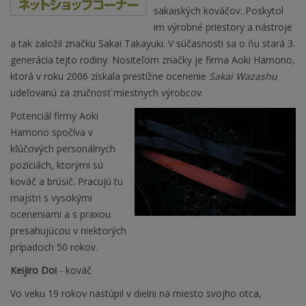
sakaiských kováčov. Poskytol
im výrobné priestory a nástroje
a tak založil značku Sakai Takayuki. V súčasnosti sa o ňu stará 3.
generácia tejto rodiny. Nositeľom značky je firma Aoki Hamono,
ktorá v roku 2006 získala prestížne ocenenie
Sakai Wazashu
udeľovanú za zručnosť miestnych výrobcov.
Potenciál firmy Aoki
Hamono spočíva v
kľúčových personálnych
pozíciách, ktorými sú
kováč a brúsič. Pracujú tu
majstri s vysokými
oceneniami a s praxou
presahujúcou v niektorých
prípadoch 50 rokov.
Keijiro Doi
- kováč
Vo veku 19 rokov nastúpil v dielni na miesto svojho otca,