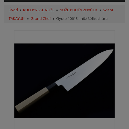
Úvod
KUCHYNSKÉ NOŽE
NOŽE PODĽA ZNAČIEK
SAKAI
TAKAYUKI
Grand Chef
Gyuto 10613 - nôž šéfkuchára