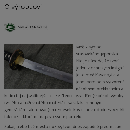
O výrobcovi
Meč – symbol
starovekého Japonska.
Nie je náhoda, že tvorí
jednu z cisárskych insígnií.
Je to meč Kusanagi a aj
jeho jadro bolo vytvorené
násobným prekladaním a
kutím tej najkvalitnejšej ocele. Tento osvedčený spôsob výroby
tvrdého a húževnatého materiálu sa vďaka mnohým
generáciám talentovaných remeselníkov uchoval dodnes. Vznikli
tak nože, ktoré nemajú vo svete paralelu.
Sakai, alebo tiež mesto nožov, tvorí dnes západné predmestie