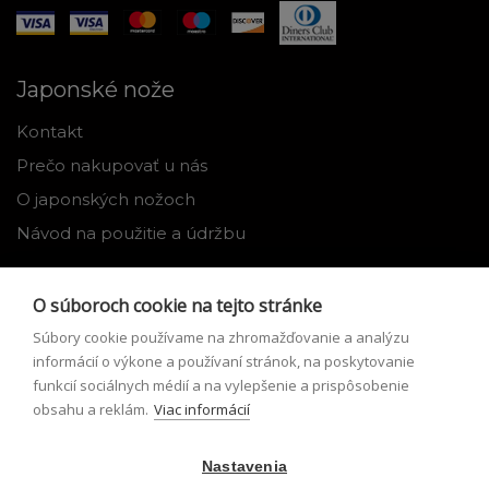
Japonské nože
Kontakt
Prečo nakupovať u nás
O japonských nožoch
Návod na použitie a údržbu
Nástroje
O súboroch cookie na tejto stránke
Registrácia
Súbory cookie používame na zhromažďovanie a analýzu
Môj profil
informácií o výkone a používaní stránok, na poskytovanie
funkcií sociálnych médií a na vylepšenie a prispôsobenie
Zabudnuté heslo
obsahu a reklám.
Viac informácií
Odstúpenie od zmluvy
Nastavenia
Podmienky odstúpenia od zmluvy