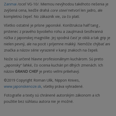
Zanmai
/oceľ VG-10/. Miernou nevýhodou takéhoto riešenia je
zvýšená cena, keďže drahá
core steel
netvorí len jadro, ale
kompletnú čepeľ. No zákazník vie, za čo platí.
Všetko ostatné je prísne japonské. Konštrukcia half tang ,
prstenec z pravého byvolieho rohu a zaujímavá šesťhranná
rúčka z japonskej magnólie. Jej spodná časť je oblá a tak grip je
nielen pevný, ale na pocit i príjemne mäkký. Nemôže chýbať ani
značka a názov série vyrazené v kanji znakoch na čepeli.
Nože sú určené hlavne profesionálnym kuchárom. Sú preto
„japonsky“ ľahké, čo ocenia kuchári pri dlhých zmenách. Ich
názov
GRAND CHEF
je preto veľmi priliehavý.
©2019 Copyright Roman Ulík, Nippon Knives,
www.japonskenoze.sk,
všetky práva vyhradené.
Fotografie a texty sú chránené autorským zákonom a ich
použitie bez súhlasu autora nie je možné.