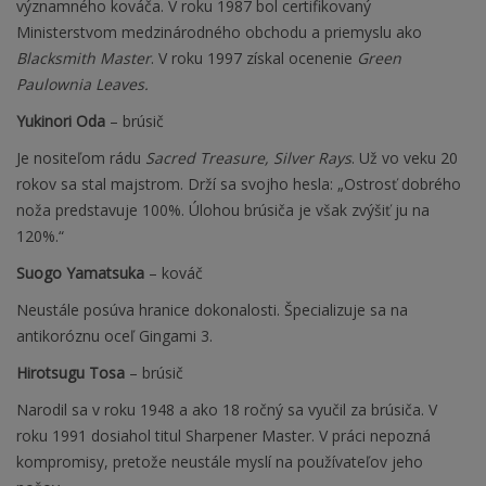
významného kováča. V roku 1987 bol certifikovaný
Ministerstvom medzinárodného obchodu a priemyslu ako
Blacksmith Master
. V roku 1997 získal ocenenie
Green
Paulownia Leaves.
Yukinori Oda
– brúsič
Je nositeľom rádu
Sacred Treasure, Silver Rays
. Už vo veku 20
rokov sa stal majstrom. Drží sa svojho hesla: „Ostrosť dobrého
noža predstavuje 100%. Úlohou brúsiča je však zvýšiť ju na
120%.“
Suogo Yamatsuka
– kováč
Neustále posúva hranice dokonalosti. Špecializuje sa na
antikoróznu oceľ Gingami 3.
Hirotsugu Tosa
– brúsič
Narodil sa v roku 1948 a ako 18 ročný sa vyučil za brúsiča. V
roku 1991 dosiahol titul Sharpener Master. V práci nepozná
kompromisy, pretože neustále myslí na používateľov jeho