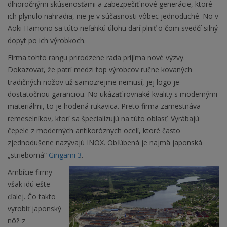
dlhoročnými skúsenosťami a zabezpečiť nové generácie, ktoré
ich plynulo nahradia, nie je v súčasnosti vôbec jednoduché. No v
Aoki Hamono sa túto neľahkú úlohu darí plniť o čom svedčí silný
dopyt po ich výrobkoch.
Firma tohto rangu prirodzene rada prijíma nové výzvy.
Dokazovať, že patrí medzi top výrobcov ručne kovaných
tradičných nožov už samozrejme nemusí, jej logo je
dostatočnou garanciou. No ukázať rovnaké kvality s modernými
materiálmi, to je hodená rukavica. Preto firma zamestnáva
remeselníkov, ktorí sa špecializujú na túto oblasť. Vyrábajú
čepele z moderných antikoróznych ocelí, ktoré často
zjednodušene nazývajú INOX. Obľúbená je najmä japonská
„strieborná“
Gingami 3
.
Ambície firmy
však idú ešte
ďalej. Čo takto
vyrobiť japonský
nôž z