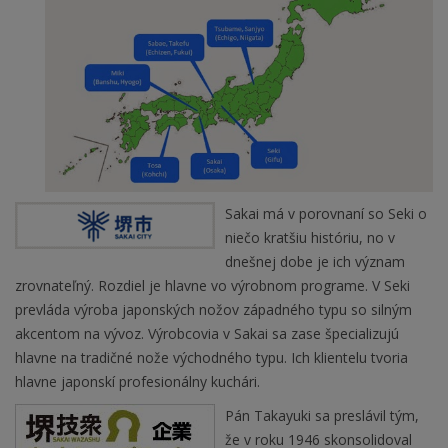
Sakai má v porovnaní so Seki o
niečo kratšiu históriu, no v
dnešnej dobe je ich význam
zrovnateľný. Rozdiel je hlavne vo výrobnom programe. V Seki
prevláda výroba japonských nožov západného typu so silným
akcentom na vývoz. Výrobcovia v Sakai sa zase špecializujú
hlavne na tradičné nože východného typu. Ich klientelu tvoria
hlavne japonskí profesionálny kuchári.
Pán Takayuki sa preslávil tým,
že v roku 1946 skonsolidoval