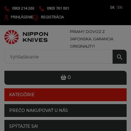
SK
EN
0903 214 263
0903 761 001
PRIHLÁSENIE
REGISTRÁCIA
PRIAMY DOVOZ Z
JAPONSKA. GARANCIA
ORIGINALITY!
0
KATEGÓRIE
PREČO NAKUPOVAŤ U NÁS
SPÝTAJTE SA!