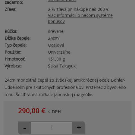
zadarmo:
Zľava:
2 % zľava pri nákupe nad 200 €
Viac informácií o našom systéme
bonusov
Rúčka:
drevene
Dĺžka čepele:
24cm
Typ čepele:
Oceľová
Použitie:
Univerzálne
Hmotnosť:
151,00 g
Výrobca:
Sakai Takayuki
24cm monolitná čepeľ zo švédskej antikoróznej ocele Bohler-
Uddeholm pre skutočných profesionálov. Prstenec z byvolieho
rohu. Šesťhranná rúčka z japonskej magnólie.
290,00 €
s DPH
-
+