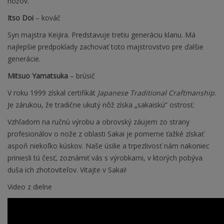
nožov.
Itso Doi
– kováč
Syn majstra Keijira. Predstavuje tretiu generáciu klanu. Má
najlepšie predpoklady zachovať toto majstrovstvo pre ďalšie
generácie.
Mitsuo Yamatsuka
– brúsič
V roku 1999 získal certifikát
Japanese Traditional Craftmanship
.
Je zárukou, že tradične ukutý nôž získa „sakaiskú“ ostrosť.
Vzhľadom na ručnú výrobu a obrovský záujem zo strany
profesionálov o nože z oblasti Sakai je pomerne ťažké získať
aspoň niekoľko kúskov. Naše úsilie a trpezlivosť nám nakoniec
priniesli tú česť, zoznámiť vás s výrobkami, v ktorých pobýva
duša ich zhotoviteľov. Vitajte v Sakai!
Video z dielne