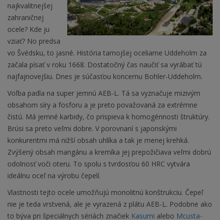
najkvalitnejšej
zahraničnej
ocele? Kde ju
vziať? No predsa
vo Švédsku, to jasné. História tamojšej oceliarne Uddeholm za
začala písať v roku 1668. Dostatočný čas naučiť sa vyrábať tú
najfajnovejšiu. Dnes je súčasťou koncernu Bohler-Uddeholm.
Voľba padla na super jemnú AEB-L. Tá sa vyznačuje mizivým
obsahom síry a fosforu a je preto považovaná za extrémne
čistú. Má jemné karbidy, čo prispieva k homogénnosti štruktúry.
Brúsi sa preto veľmi dobre. V porovnaní s japonskými
konkurentmi má nižší obsah uhlíka a tak je menej krehká.
Zvýšený obsah mangánu a kremíka jej prepožičiava veľmi dobrú
odolnosť voči oteru. To spolu s tvrdosťou 60 HRC vytvára
ideálnu oceľ na výrobu čepelí.
Vlastnosti tejto ocele umožňujú monolitnú konštrukciu. Čepeľ
nie je teda vrstvená, ale je vyrazená z plátu AEB-L. Podobne ako
to býva pri špeciálnych sériách značiek
Kasumi
alebo
Mcusta-