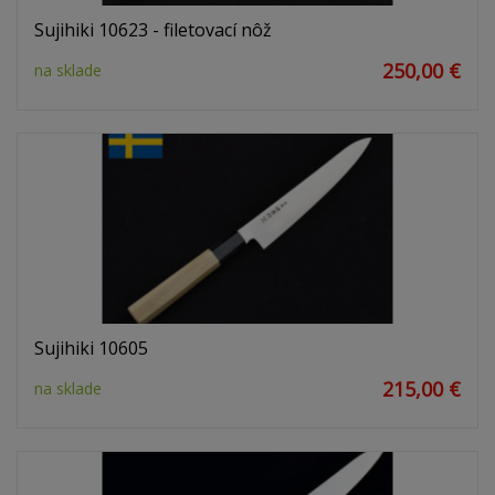
Sujihiki 10623 - filetovací nôž
250,00 €
na sklade
Sujihiki 10605
215,00 €
na sklade