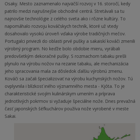
Osaky. Mesto zaznamenalo najväčší rozvoj v 16. storočí, kedy
patrilo medzi najrušnejšie obchodné centrá. Stretávali sa tu
najnovšie technológie z celého sveta ako i rôzne kultúry. To
napomáhalo rozvoju kováčskych techník, ktoré už vtedy
dosahovalo vysokú úroveň vďaka výrobe tradičných mečov.
Portugalci priviezli do oblasti prvé pušky a sakaiskí kováči zmenili
výrobný program. No keďže bolo obdobie mieru, vyrábali
predovšetkým dekoračné pušky. S rozmachom tabaku prešli
plynulo na výrobu nožov na rezanie tabaku, ale mechanizácia
jeho spracovania mala za dôsledok ďalšiu výrobnú zmenu.
Kováči sa začali špecializovať na výrobu kuchynských nožov. Tú
ovplyvnila i blízkosť iného významného mesta - Kjóta. To je
charakteristické svojím kulinárskym umením a príprava
jednotlivých pokrmov si vyžaduje špeciálne nože. Dnes prevažná
časť japonských šéfkuchárov používa nože vyrobené v meste
Sakai.