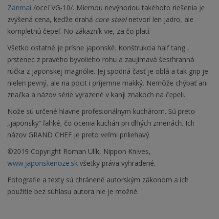
Zanmai
/oceľ VG-10/. Miernou nevýhodou takéhoto riešenia je
zvýšená cena, keďže drahá
core steel
netvorí len jadro, ale
kompletnú čepeľ. No zákazník vie, za čo platí.
Všetko ostatné je prísne japonské. Konštrukcia half tang ,
prstenec z pravého byvolieho rohu a zaujímavá šesťhranná
rúčka z japonskej magnólie. Jej spodná časť je oblá a tak grip je
nielen pevný, ale na pocit i príjemne mäkký. Nemôže chýbať ani
značka a názov série vyrazené v kanji znakoch na čepeli.
Nože sú určené hlavne profesionálnym kuchárom. Sú preto
„japonsky“ ľahké, čo ocenia kuchári pri dlhých zmenách. Ich
názov GRAND CHEF je preto veľmi priliehavý.
©2019 Copyright Roman Ulík, Nippon Knives,
www.japonskenoze.sk
všetky práva vyhradené.
Fotografie a texty sú chránené autorským zákonom a ich
použitie bez súhlasu autora nie je možné.