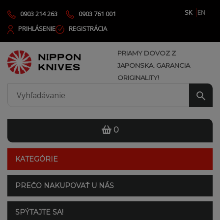
SK
EN
0903 214 263
0903 761 001
PRIHLÁSENIE
REGISTRÁCIA
PRIAMY DOVOZ Z
JAPONSKA. GARANCIA
ORIGINALITY!
0
KATEGÓRIE
PREČO NAKUPOVAŤ U NÁS
SPÝTAJTE SA!