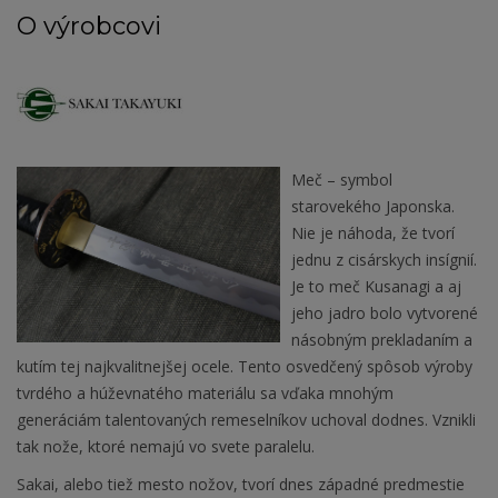
O výrobcovi
Meč – symbol
starovekého Japonska.
Nie je náhoda, že tvorí
jednu z cisárskych insígnií.
Je to meč Kusanagi a aj
jeho jadro bolo vytvorené
násobným prekladaním a
kutím tej najkvalitnejšej ocele. Tento osvedčený spôsob výroby
tvrdého a húževnatého materiálu sa vďaka mnohým
generáciám talentovaných remeselníkov uchoval dodnes. Vznikli
tak nože, ktoré nemajú vo svete paralelu.
Sakai, alebo tiež mesto nožov, tvorí dnes západné predmestie