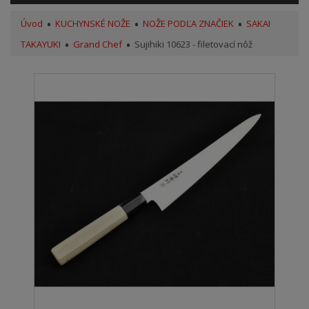
Úvod
KUCHYNSKÉ NOŽE
NOŽE PODĽA ZNAČIEK
SAKAI
TAKAYUKI
Grand Chef
Sujihiki 10623 - filetovací nôž