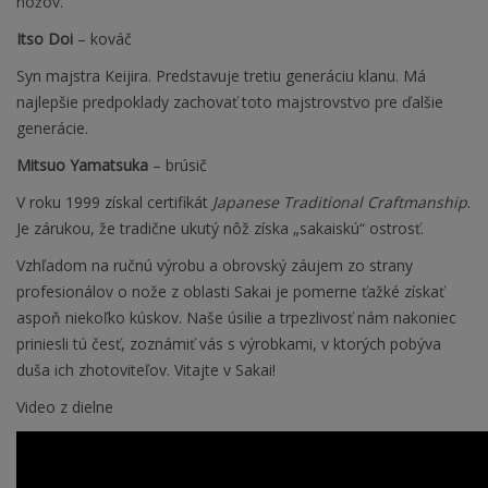
nožov.
Itso Doi
– kováč
Syn majstra Keijira. Predstavuje tretiu generáciu klanu. Má
najlepšie predpoklady zachovať toto majstrovstvo pre ďalšie
generácie.
Mitsuo Yamatsuka
– brúsič
V roku 1999 získal certifikát
Japanese Traditional Craftmanship
.
Je zárukou, že tradične ukutý nôž získa „sakaiskú“ ostrosť.
Vzhľadom na ručnú výrobu a obrovský záujem zo strany
profesionálov o nože z oblasti Sakai je pomerne ťažké získať
aspoň niekoľko kúskov. Naše úsilie a trpezlivosť nám nakoniec
priniesli tú česť, zoznámiť vás s výrobkami, v ktorých pobýva
duša ich zhotoviteľov. Vitajte v Sakai!
Video z dielne