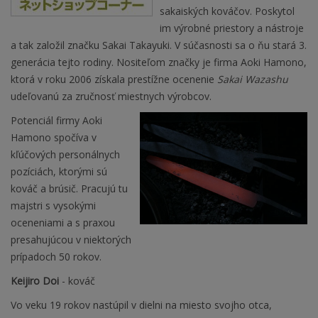
sakaiských kováčov. Poskytol
im výrobné priestory a nástroje
a tak založil značku Sakai Takayuki. V súčasnosti sa o ňu stará 3.
generácia tejto rodiny. Nositeľom značky je firma Aoki Hamono,
ktorá v roku 2006 získala prestížne ocenenie
Sakai Wazashu
udeľovanú za zručnosť miestnych výrobcov.
Potenciál firmy Aoki
Hamono spočíva v
kľúčových personálnych
pozíciách, ktorými sú
kováč a brúsič. Pracujú tu
majstri s vysokými
oceneniami a s praxou
presahujúcou v niektorých
prípadoch 50 rokov.
Keijiro Doi
- kováč
Vo veku 19 rokov nastúpil v dielni na miesto svojho otca,