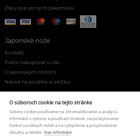
Zľavy pre verných zákazníkov
Japonské nože
Kontakt
Prečo nakupovať u nás
O japonských nožoch
Návod na použitie a údržbu
Nástroje
O súboroch cookie na tejto stránke
Registrácia
Súbory cookie používame na zhromažďovanie a analýzu
Môj profil
informácií o výkone a používaní stránok, na poskytovanie
funkcií sociálnych médií a na vylepšenie a prispôsobenie
Zabudnuté heslo
obsahu a reklám.
Viac informácií