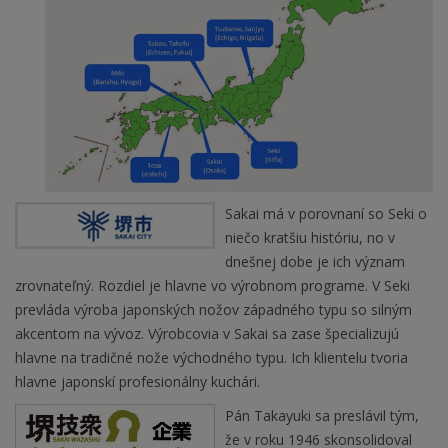
Sakai má v porovnaní so Seki o
niečo kratšiu históriu, no v
dnešnej dobe je ich význam
zrovnateľný. Rozdiel je hlavne vo výrobnom programe. V Seki
prevláda výroba japonských nožov západného typu so silným
akcentom na vývoz. Výrobcovia v Sakai sa zase špecializujú
hlavne na tradičné nože východného typu. Ich klientelu tvoria
hlavne japonskí profesionálny kuchári.
Pán Takayuki sa preslávil tým,
že v roku 1946 skonsolidoval