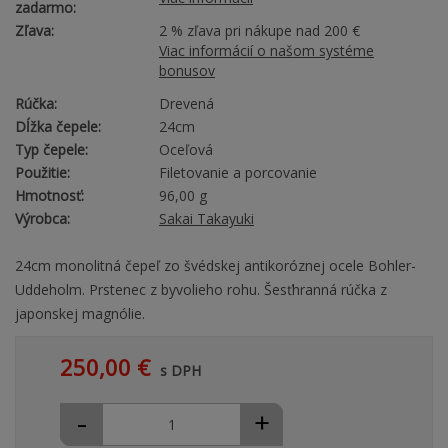
zadarmo:
Zľava:
2 % zľava pri nákupe nad 200 €
Viac informácií o našom systéme
bonusov
Rúčka:
Drevená
Dĺžka čepele:
24cm
Typ čepele:
Oceľová
Použitie:
Filetovanie a porcovanie
Hmotnosť:
96,00 g
Výrobca:
Sakai Takayuki
24cm monolitná čepeľ zo švédskej antikoróznej ocele Bohler-
Uddeholm. Prstenec z byvolieho rohu. Šesťhranná rúčka z
japonskej magnólie.
250,00 €
s DPH
-
+