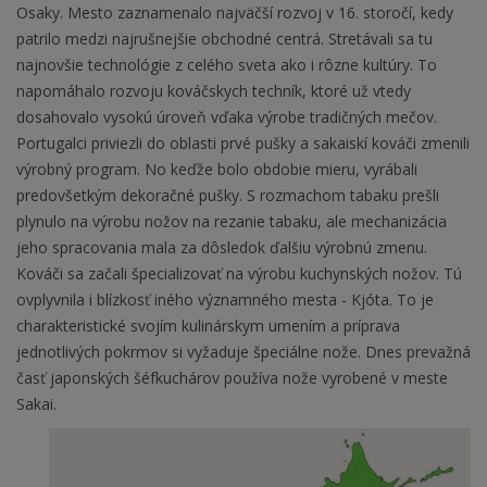
Osaky. Mesto zaznamenalo najväčší rozvoj v 16. storočí, kedy
patrilo medzi najrušnejšie obchodné centrá. Stretávali sa tu
najnovšie technológie z celého sveta ako i rôzne kultúry. To
napomáhalo rozvoju kováčskych techník, ktoré už vtedy
dosahovalo vysokú úroveň vďaka výrobe tradičných mečov.
Portugalci priviezli do oblasti prvé pušky a sakaiskí kováči zmenili
výrobný program. No keďže bolo obdobie mieru, vyrábali
predovšetkým dekoračné pušky. S rozmachom tabaku prešli
plynulo na výrobu nožov na rezanie tabaku, ale mechanizácia
jeho spracovania mala za dôsledok ďalšiu výrobnú zmenu.
Kováči sa začali špecializovať na výrobu kuchynských nožov. Tú
ovplyvnila i blízkosť iného významného mesta - Kjóta. To je
charakteristické svojím kulinárskym umením a príprava
jednotlivých pokrmov si vyžaduje špeciálne nože. Dnes prevažná
časť japonských šéfkuchárov používa nože vyrobené v meste
Sakai.