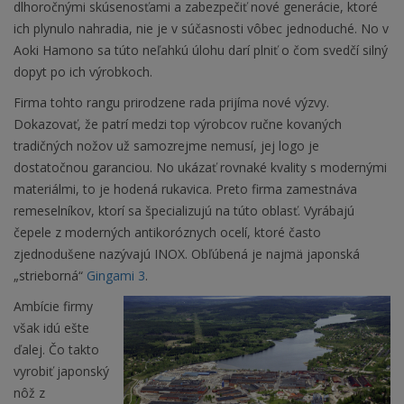
dlhoročnými skúsenosťami a zabezpečiť nové generácie, ktoré
ich plynulo nahradia, nie je v súčasnosti vôbec jednoduché. No v
Aoki Hamono sa túto neľahkú úlohu darí plniť o čom svedčí silný
dopyt po ich výrobkoch.
Firma tohto rangu prirodzene rada prijíma nové výzvy.
Dokazovať, že patrí medzi top výrobcov ručne kovaných
tradičných nožov už samozrejme nemusí, jej logo je
dostatočnou garanciou. No ukázať rovnaké kvality s modernými
materiálmi, to je hodená rukavica. Preto firma zamestnáva
remeselníkov, ktorí sa špecializujú na túto oblasť. Vyrábajú
čepele z moderných antikoróznych ocelí, ktoré často
zjednodušene nazývajú INOX. Obľúbená je najmä japonská
„strieborná“
Gingami 3
.
Ambície firmy
však idú ešte
ďalej. Čo takto
vyrobiť japonský
nôž z