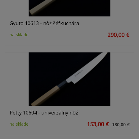
Gyuto 10613 - nôž šéfkuchára
290,00 €
na sklade
Petty 10604 - univerzálny nôž
153,00 €
na sklade
180,00 €