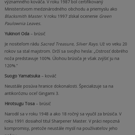
významného kováča. V roku 1987 bol certifikovaný
Ministerstvom medzinárodného obchodu a priemyslu ako
Blacksmith Master
. V roku 1997 získal ocenenie
Green
Paulownia Leaves.
Yukinori Oda
– brúsič
Je nositeľom rádu
Sacred Treasure, Silver Rays
. Už vo veku 20
rokov sa stal majstrom. Drží sa svojho hesla: „Ostrosť dobrého
noža predstavuje 100%. Úlohou brúsiča je však zvýšiť ju na
120%.“
Suogo Yamatsuka
– kováč
Neustále posúva hranice dokonalosti. Špecializuje sa na
antikoróznu oceľ Gingami 3.
Hirotsugu Tosa
– brúsič
Narodil sa v roku 1948 a ako 18 ročný sa vyučil za brúsiča. V
roku 1991 dosiahol titul Sharpener Master. V práci nepozná
kompromisy, pretože neustále myslí na používateľov jeho